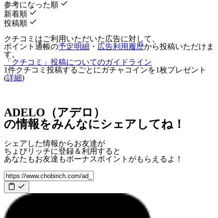
参考になった順
新着順
投稿順
クチコミはご利用いただいた広告に対して、
ポイント通帳の
予定明細
・
広告利用履歴
から投稿いただけま
す。
「クチコミ」投稿についてのガイドライン
1件クチコミ投稿するごとに
ガチャコインを1枚
プレゼント
(
詳細
)
ADELO（アデロ）
の情報をみんなにシェアしてね！
シェアした情報からお友達が
ちょびリッチに登録＆利用すると
あなたもお友達も
ボーナスポイント
がもらえるよ！