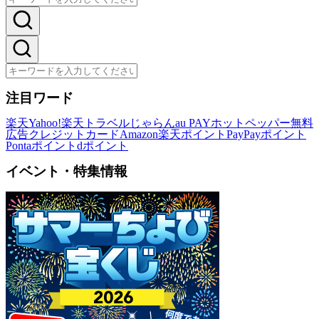
注目ワード
楽天
Yahoo!
楽天トラベル
じゃらん
au PAY
ホットペッパー
無料
広告
クレジットカード
Amazon
楽天ポイント
PayPayポイント
Pontaポイント
dポイント
イベント・特集情報