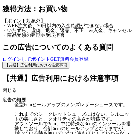
獲得方法：お買い物
【ポイント対象外】
・WEB注文後、30日以内の入金確認ができない場合
・いたずら、虚偽、返金、返品、不正、未入金、キャンセル
・商品受領の延期や受取拒否
この広告についてのよくある質問
ログインしてポイントGET
無料会員登録
【共通】広告利用における注意事項
【共通】広告利用における注意事項
閉じる
広告の概要
全型6cmヒールアップのメンズレザーシューズです。
これまでのシークレットシューズにはない、シルエッ
トの美しさと、クオリティの高さが特徴です。
アウトソールで3cm、中に特殊な3cmのインソールを搭
載しており、合計6cmのヒールアップとなりますが、
履いている時も履いていない時もほとんどわからない