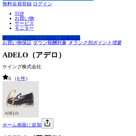
無料会員登録
ログイン
TOP
お買い物
サービス
モニター
サマーちょび宝くじ2026：対象広告
お買い物保証
ダウン報酬対象
＃ランク別ポイント増量
ADELO（アデロ）
ケイング株式会社
0
（
0 件
）
ホーム画面に追加