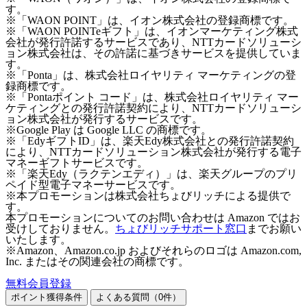
す。
※「WAON POINT」は、イオン株式会社の登録商標です。
※「WAON POINTeギフト」は、イオンマーケティング株式
会社が発行許諾するサービスであり、NTTカードソリューシ
ョン株式会社は、その許諾に基づきサービスを提供していま
す。
※「Ponta」は、株式会社ロイヤリティ マーケティングの登
録商標です。
※「Pontaポイント コード」は、株式会社ロイヤリティ マー
ケティングとの発行許諾契約により、NTTカードソリューシ
ョン株式会社が発行するサービスです。
※Google Play は Google LLC の商標です。
※「EdyギフトID」は、楽天Edy株式会社との発行許諾契約
により、NTTカードソリューション株式会社が発行する電子
マネーギフトサービスです。
※「楽天Edy（ラクテンエディ）」は、楽天グループのプリ
ペイド型電子マネーサービスです。
※本プロモーションは株式会社ちょびリッチによる提供で
す。
本プロモーションについてのお問い合わせは Amazon ではお
受けしておりません。
ちょびリッチサポート窓口
までお願い
いたします。
※Amazon、Amazon.co.jp およびそれらのロゴは Amazon.com,
Inc. またはその関連会社の商標です。
無料会員登録
ポイント獲得条件
よくある質問（
0
件）