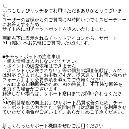
いつもちょびリッチをご利用いただきありがとうございま
す。
ユーザーの皆様からのご質問に24時間いつでもスピーディー
にお答えするため、
サイト内にAIチャットボットを導入いたしました。
画面右下に表示されるチャットアイコンから、サポート
AI（β版）へお気軽にご質問いただけます。
■チャットボットの注意事項
・個人情報は入力しないでください
・ポイントの調査依頼はできません
「ポイントが反映されない」等の個別の調査依頼は、AIで
は対応できません。お手数ですが、従来通り【お問い合わせ
フォーム】より必要事項を添えてご依頼ください。
・AIによる自動回答のため、AIの性質上、不正確な回答を
出力する場合がございます。
解決しない場合は、サポート窓口までお問い合わせくださ
い。
AIの回答精度の向上およびサポート品質改善のため、チャ
ットボットに入力されたご質問内容（対話履歴）を利用させ
ていただく場合がございます。あらかじめご了承ください。
新しくなったサポート機能をぜひご活用ください