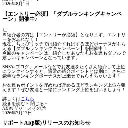
2026年8月1日
【エントリー必須】「ダブルランキングキャンペ
ーン」開催中♪
※紹介者の方は【エントリーが必須】となります。エントリ
ーをお忘れなく！
現在、ちょびリッチでは紹介すればするほどボーナスがもら
える【ダブルランキングキャンペーン】を開催中！
今回のキャンペーンは、紹介したあなたもお友達もダブルで
嬉しいキャンペーンとなっています。
SNSやブログ、メールなどでお友達をたくさん紹介して上位
にランクインすると、通常の紹介ポイントとは別に、さらに
豪華なランキングボーナスが上乗せでもらえちゃいます！
お友達もポイントを貯めれば貯めるほどランキング上位を狙
えます！ぜひ友達と一緒にランキング上位を狙いましょう！
詳しくは
こちら
続きを読む
閉じる
NEW!
リリース
その他
2026年7月13日
サポートAI(β版)リリースのお知らせ