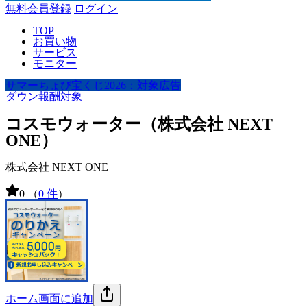
無料会員登録
ログイン
TOP
お買い物
サービス
モニター
サマーちょび宝くじ2026：対象広告
ダウン報酬対象
コスモウォーター（株式会社 NEXT
ONE）
株式会社 NEXT ONE
0
（
0 件
）
ホーム画面に追加