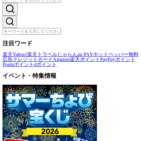
注目ワード
楽天
Yahoo!
楽天トラベル
じゃらん
au PAY
ホットペッパー
無料
広告
クレジットカード
Amazon
楽天ポイント
PayPayポイント
Pontaポイント
dポイント
イベント・特集情報