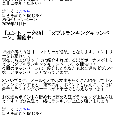
是非ご参加ください♪
詳しくは
こちら
続きを読む
閉じる
NEW!
キャンペーン
2026年8月1日
【エントリー必須】「ダブルランキングキャンペ
ーン」開催中♪
※紹介者の方は【エントリーが必須】となります。エントリ
ーをお忘れなく！
現在、ちょびリッチでは紹介すればするほどボーナスがもら
える【ダブルランキングキャンペーン】を開催中！
今回のキャンペーンは、紹介したあなたもお友達もダブルで
嬉しいキャンペーンとなっています。
SNSやブログ、メールなどでお友達をたくさん紹介して上位
にランクインすると、通常の紹介ポイントとは別に、さらに
豪華なランキングボーナスが上乗せでもらえちゃいます！
お友達もポイントを貯めれば貯めるほどランキング上位を狙
えます！ぜひ友達と一緒にランキング上位を狙いましょう！
詳しくは
こちら
続きを読む
閉じる