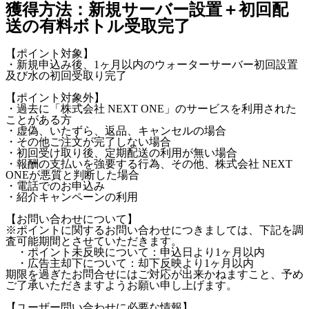
獲得方法：新規サーバー設置＋初回配
送の有料ボトル受取完了
【ポイント対象】
・新規申込み後、1ヶ月以内のウォーターサーバー初回設置
及び水の初回受取り完了
【ポイント対象外】
・過去に「株式会社 NEXT ONE」のサービスを利用された
ことがある方
・虚偽、いたずら、返品、キャンセルの場合
・その他ご注文が完了しない場合
・初回受け取り後、定期配送の利用が無い場合
・報酬の支払いを強要する行為、その他、株式会社 NEXT
ONEが悪質と判断した場合
・電話でのお申込み
・紹介キャンペーンの利用
【お問い合わせについて】
※ポイントに関するお問い合わせにつきましては、下記を調
査可能期間とさせていただきます。
・ポイント未反映について：申込日より1ヶ月以内
・広告主却下について：却下反映より1ヶ月以内
期限を過ぎたお問合せにはご対応が出来かねますこと、予め
ご了承いただきますようお願い申し上げます。
【ユーザー問い合わせに必要な情報】