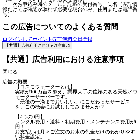
・一次お申込み時のメールに記載の受付番号、氏名（左記情
報だけでは確認が取れず必要な場合のみ、住所または電話番
号）
この広告についてのよくある質問
ログインしてポイントGET
無料会員登録
【共通】広告利用における注意事項
【共通】広告利用における注意事項
閉じる
広告の概要
【コスモウォーターとは】
実績が100万台を超え、業界大手の信頼のある天然水ウ
ォーターサーバーです。
「最後の一滴までおいしい」にこだわったサービス
を、この機会にお試ししてみませんか？
【4つの0円】
レンタル費用・送料・初期費用・メンテナンス費用が0
円！
お支払いは月々ご注文のお水の代金だけのわかりやす
い料金設定。