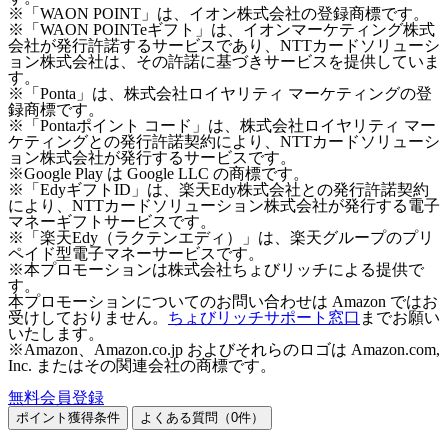
※「WAON POINT」は、イオン株式会社の登録商標です。
※「WAON POINTeギフト」は、イオンマーケティング株式
会社が発行許諾するサービスであり、NTTカードソリューシ
ョン株式会社は、その許諾に基づきサービスを提供していま
す。
※「Ponta」は、株式会社ロイヤリティ マーケティングの登
録商標です。
※「Pontaポイント コード」は、株式会社ロイヤリティ マー
ケティングとの発行許諾契約により、NTTカードソリューシ
ョン株式会社が発行するサービスです。
※Google Play は Google LLC の商標です。
※「EdyギフトID」は、楽天Edy株式会社との発行許諾契約
により、NTTカードソリューション株式会社が発行する電子
マネーギフトサービスです。
※「楽天Edy（ラクテンエディ）」は、楽天グループのプリ
ペイド型電子マネーサービスです。
※本プロモーションは株式会社ちょびリッチによる提供で
す。
本プロモーションについてのお問い合わせは Amazon ではお
受けしておりません。
ちょびリッチサポート窓口
までお願い
いたします。
※Amazon、Amazon.co.jp およびそれらのロゴは Amazon.com,
Inc. またはその関連会社の商標です。
無料会員登録
ポイント獲得条件
よくある質問（
0
件）