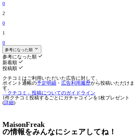
0
2
0
1
0
参考になった順
参考になった順
新着順
投稿順
クチコミはご利用いただいた広告に対して、
ポイント通帳の
予定明細
・
広告利用履歴
から投稿いただけま
す。
「クチコミ」投稿についてのガイドライン
1件クチコミ投稿するごとに
ガチャコインを1枚
プレゼント
(
詳細
)
MaisonFreak
の情報をみんなにシェアしてね！