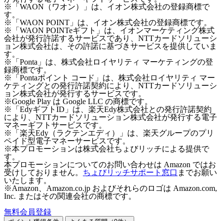
※「WAON（ワオン）」は、イオン株式会社の登録商標で
す。
※「WAON POINT」は、イオン株式会社の登録商標です。
※「WAON POINTeギフト」は、イオンマーケティング株式
会社が発行許諾するサービスであり、NTTカードソリューシ
ョン株式会社は、その許諾に基づきサービスを提供していま
す。
※「Ponta」は、株式会社ロイヤリティ マーケティングの登
録商標です。
※「Pontaポイント コード」は、株式会社ロイヤリティ マー
ケティングとの発行許諾契約により、NTTカードソリューシ
ョン株式会社が発行するサービスです。
※Google Play は Google LLC の商標です。
※「EdyギフトID」は、楽天Edy株式会社との発行許諾契約
により、NTTカードソリューション株式会社が発行する電子
マネーギフトサービスです。
※「楽天Edy（ラクテンエディ）」は、楽天グループのプリ
ペイド型電子マネーサービスです。
※本プロモーションは株式会社ちょびリッチによる提供で
す。
本プロモーションについてのお問い合わせは Amazon ではお
受けしておりません。
ちょびリッチサポート窓口
までお願い
いたします。
※Amazon、Amazon.co.jp およびそれらのロゴは Amazon.com,
Inc. またはその関連会社の商標です。
無料会員登録