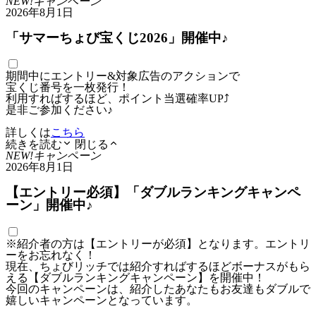
NEW!
キャンペーン
2026年8月1日
「サマーちょび宝くじ2026」開催中♪
期間中にエントリー&対象広告のアクションで
宝くじ番号を一枚発行！
利用すればするほど、ポイント当選確率UP⤴
是非ご参加ください♪
詳しくは
こちら
続きを読む
閉じる
NEW!
キャンペーン
2026年8月1日
【エントリー必須】「ダブルランキングキャンペ
ーン」開催中♪
※紹介者の方は【エントリーが必須】となります。エントリ
ーをお忘れなく！
現在、ちょびリッチでは紹介すればするほどボーナスがもら
える【ダブルランキングキャンペーン】を開催中！
今回のキャンペーンは、紹介したあなたもお友達もダブルで
嬉しいキャンペーンとなっています。