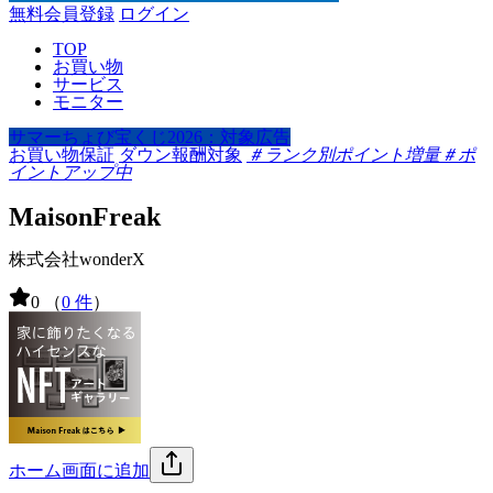
無料会員登録
ログイン
TOP
お買い物
サービス
モニター
サマーちょび宝くじ2026：対象広告
お買い物保証
ダウン報酬対象
＃ランク別ポイント増量
＃ポ
イントアップ中
MaisonFreak
株式会社wonderX
0
（
0 件
）
ホーム画面に追加