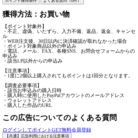
ポイント獲得条件
よくある質問（
0
件）
獲得方法：お買い物
【ポイント対象外】
・不正、虚偽、いたずら、入力不備、返品、返金、キャンセ
ル
・WEB注文後、30日以内に決済確認が取れなかった場合
・ポイント対象商品以外の申込み
・電話、メール、FAX、各種SNS、お問合せフォームからの
申込み
・該当LP以外からの申込み
【注意事項】
・1度に2個以上購入されてもポイントは1回分となります。
【調査必要事項】
・該当お申込みの購入日時
・購入時に使用したPayPalアカウントのメールアドレス
・ウォレットアドレス
・購入した作品のURL
この広告についてのよくある質問
ログインしてポイントGET
無料会員登録
【共通】広告利用における注意事項