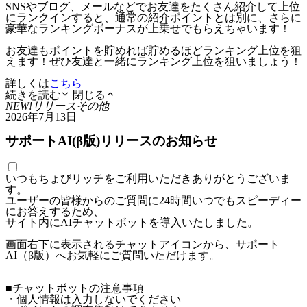
SNSやブログ、メールなどでお友達をたくさん紹介して上位
にランクインすると、通常の紹介ポイントとは別に、さらに
豪華なランキングボーナスが上乗せでもらえちゃいます！
お友達もポイントを貯めれば貯めるほどランキング上位を狙
えます！ぜひ友達と一緒にランキング上位を狙いましょう！
詳しくは
こちら
続きを読む
閉じる
NEW!
リリース
その他
2026年7月13日
サポートAI(β版)リリースのお知らせ
いつもちょびリッチをご利用いただきありがとうございま
す。
ユーザーの皆様からのご質問に24時間いつでもスピーディー
にお答えするため、
サイト内にAIチャットボットを導入いたしました。
画面右下に表示されるチャットアイコンから、サポート
AI（β版）へお気軽にご質問いただけます。
■チャットボットの注意事項
・個人情報は入力しないでください