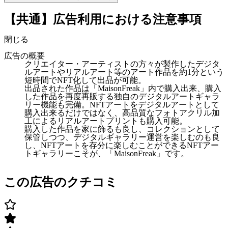
【共通】広告利用における注意事項
閉じる
広告の概要
クリエイター・アーティストの方々が製作したデジタ
ルアートやリアルアート等のアート作品を約1分という
短時間でNFT化して出品が可能。
出品された作品は「MaisonFreak」内で購入出来、購入
した作品を再度再販する独自のデジタルアートギャラ
リー機能も完備。NFTアートをデジタルアートとして
購入出来るだけではなく、高品質なフォトアクリル加
工によるリアルアートプリントも購入可能。
購入した作品を家に飾るも良し、コレクションとして
保管しつつ、デジタルギャラリー運営を楽しむのも良
し、NFTアートを存分に楽しむことができるNFTアー
トギャラリーこそが、「MaisonFreak」です。
この広告のクチコミ