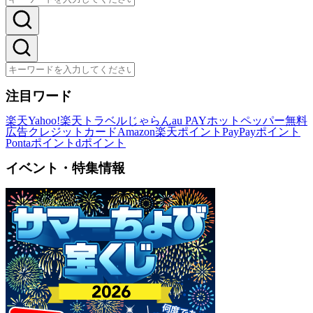
注目ワード
楽天
Yahoo!
楽天トラベル
じゃらん
au PAY
ホットペッパー
無料
広告
クレジットカード
Amazon
楽天ポイント
PayPayポイント
Pontaポイント
dポイント
イベント・特集情報