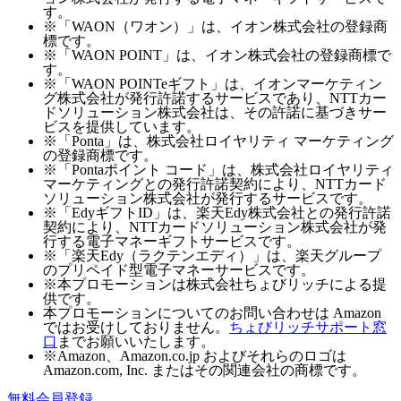
す。
※「WAON（ワオン）」は、イオン株式会社の登録商
標です。
※「WAON POINT」は、イオン株式会社の登録商標で
す。
※「WAON POINTeギフト」は、イオンマーケティン
グ株式会社が発行許諾するサービスであり、NTTカー
ドソリューション株式会社は、その許諾に基づきサー
ビスを提供しています。
※「Ponta」は、株式会社ロイヤリティ マーケティング
の登録商標です。
※「Pontaポイント コード」は、株式会社ロイヤリティ
マーケティングとの発行許諾契約により、NTTカード
ソリューション株式会社が発行するサービスです。
※「EdyギフトID」は、楽天Edy株式会社との発行許諾
契約により、NTTカードソリューション株式会社が発
行する電子マネーギフトサービスです。
※「楽天Edy（ラクテンエディ）」は、楽天グループ
のプリペイド型電子マネーサービスです。
※本プロモーションは株式会社ちょびリッチによる提
供です。
本プロモーションについてのお問い合わせは Amazon
ではお受けしておりません。
ちょびリッチサポート窓
口
までお願いいたします。
※Amazon、Amazon.co.jp およびそれらのロゴは
Amazon.com, Inc. またはその関連会社の商標です。
無料会員登録