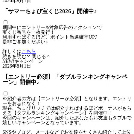
2026年8月1日
「サマーちょび宝くじ2026」開催中♪
期間中にエントリー&対象広告のアクションで
宝くじ番号を一枚発行！
利用すればするほど、ポイント当選確率UP⤴
是非ご参加ください♪
詳しくは
こちら
続きを読む
閉じる
NEW!
キャンペーン
2026年8月1日
【エントリー必須】「ダブルランキングキャンペ
ーン」開催中♪
※紹介者の方は【エントリーが必須】となります。エントリ
ーをお忘れなく！
現在、ちょびリッチでは紹介すればするほどボーナスがもら
える【ダブルランキングキャンペーン】を開催中！
今回のキャンペーンは、紹介したあなたもお友達もダブルで
嬉しいキャンペーンとなっています。
SNSやブログ、メールなどでお友達をたくさん紹介して上位