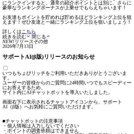
にランクインすると、通常の紹介ポイントとは別に、さらに
豪華なランキングボーナスが上乗せでもらえちゃいます！
お友達もポイントを貯めれば貯めるほどランキング上位を狙
えます！ぜひ友達と一緒にランキング上位を狙いましょう！
詳しくは
こちら
続きを読む
閉じる
NEW!
リリース
その他
2026年7月13日
サポートAI(β版)リリースのお知らせ
いつもちょびリッチをご利用いただきありがとうございま
す。
ユーザーの皆様からのご質問に24時間いつでもスピーディー
にお答えするため、
サイト内にAIチャットボットを導入いたしました。
画面右下に表示されるチャットアイコンから、サポート
AI（β版）へお気軽にご質問いただけます。
■チャットボットの注意事項
・個人情報は入力しないでください
・ポイントの調査依頼はできません