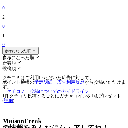
0
2
0
1
0
参考になった順
参考になった順
新着順
投稿順
クチコミはご利用いただいた広告に対して、
ポイント通帳の
予定明細
・
広告利用履歴
から投稿いただけま
す。
「クチコミ」投稿についてのガイドライン
1件クチコミ投稿するごとに
ガチャコインを1枚
プレゼント
(
詳細
)
MaisonFreak
の情報をみんなにシェアしてね！