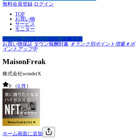
無料会員登録
ログイン
TOP
お買い物
サービス
モニター
サマーちょび宝くじ2026：対象広告
お買い物保証
ダウン報酬対象
＃ランク別ポイント増量
＃ポ
イントアップ中
MaisonFreak
株式会社wonderX
0
（
0 件
）
ホーム画面に追加