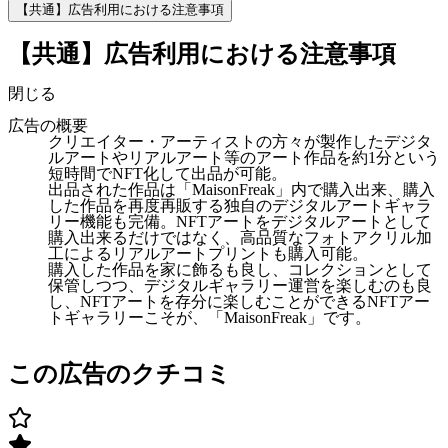
【共通】広告利用における注意事項
【共通】広告利用における注意事項
閉じる
広告の概要
クリエイター・アーティストの方々が製作したデジタ
ルアートやリアルアート等のアート作品を約1分という
短時間でNFT化して出品が可能。
出品された作品は「MaisonFreak」内で購入出来、購入
した作品を再度再販する独自のデジタルアートギャラ
リー機能も完備。NFTアートをデジタルアートとして
購入出来るだけではなく、高品質なフォトアクリル加
工によるリアルアートプリントも購入可能。
購入した作品を家に飾るも良し、コレクションとして
保管しつつ、デジタルギャラリー運営を楽しむのも良
し、NFTアートを存分に楽しむことができるNFTアー
トギャラリーこそが、「MaisonFreak」です。
この広告のクチコミ