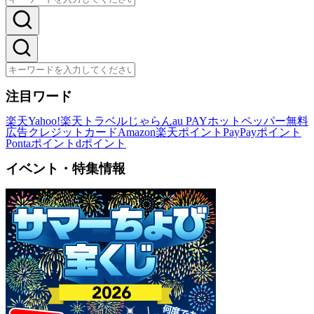
注目ワード
楽天
Yahoo!
楽天トラベル
じゃらん
au PAY
ホットペッパー
無料
広告
クレジットカード
Amazon
楽天ポイント
PayPayポイント
Pontaポイント
dポイント
イベント・特集情報