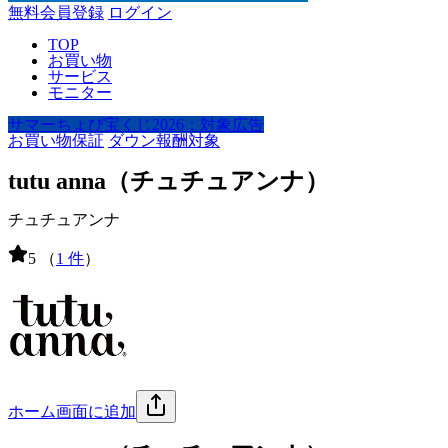
無料会員登録
ログイン
TOP
お買い物
サービス
モニター
サマーちょび宝くじ2026：対象広告
お買い物保証
ダウン報酬対象
tutu anna（チュチュアンナ）
チュチュアンナ
5
（
1 件
）
ホーム画面に追加