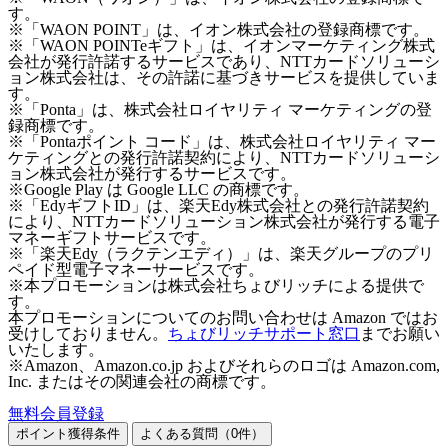
す。
※「WAON POINT」は、イオン株式会社の登録商標です。
※「WAON POINTeギフト」は、イオンマーケティング株式
会社が発行許諾するサービスであり、NTTカードソリューシ
ョン株式会社は、その許諾に基づきサービスを提供していま
す。
※「Ponta」は、株式会社ロイヤリティ マーケティングの登
録商標です。
※「Pontaポイント コード」は、株式会社ロイヤリティ マー
ケティングとの発行許諾契約により、NTTカードソリューシ
ョン株式会社が発行するサービスです。
※Google Play は Google LLC の商標です。
※「EdyギフトID」は、楽天Edy株式会社との発行許諾契約
により、NTTカードソリューション株式会社が発行する電子
マネーギフトサービスです。
※「楽天Edy（ラクテンエディ）」は、楽天グループのプリ
ペイド型電子マネーサービスです。
※本プロモーションは株式会社ちょびリッチによる提供で
す。
本プロモーションについてのお問い合わせは Amazon ではお
受けしておりません。
ちょびリッチサポート窓口
までお願い
いたします。
※Amazon、Amazon.co.jp およびそれらのロゴは Amazon.com,
Inc. またはその関連会社の商標です。
無料会員登録
ポイント獲得条件
よくある質問（
0
件）