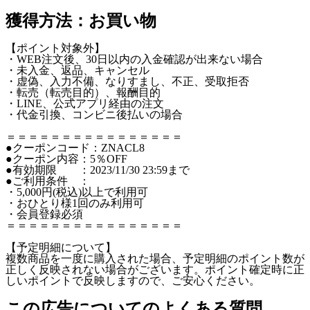
獲得方法：お買い物
【ポイント対象外】
・WEB注文後、30日以内の入金確認が出来ない場合
・未入金、返品、キャンセル
・虚偽、入力不備、なりすまし、不正、受取拒否
・転売（転売目的）、報酬目的
・LINE、公式アプリ経由の注文
・代金引換、コンビニ後払いの場合
＝＝＝＝＝＝＝＝＝＝＝＝＝＝＝＝
●クーポンコード：ZNACL8
●クーポン内容：5％OFF
●有効期限 ：2023/11/30 23:59まで
●ご利用条件 ：
・5,000円(税込)以上で利用可
・おひとり様1回のみ利用可
・会員登録必須
＝＝＝＝＝＝＝＝＝＝＝＝＝＝＝＝
【予定明細について】
複数商品を一度に購入された場合、予定明細のポイント数が
正しく反映されない場合がございます。ポイント確定時に正
しいポイントで反映しますので、ご安心ください。
この広告についてのよくある質問