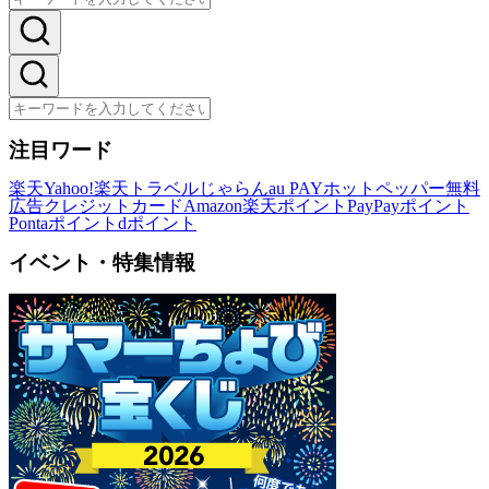
注目ワード
楽天
Yahoo!
楽天トラベル
じゃらん
au PAY
ホットペッパー
無料
広告
クレジットカード
Amazon
楽天ポイント
PayPayポイント
Pontaポイント
dポイント
イベント・特集情報