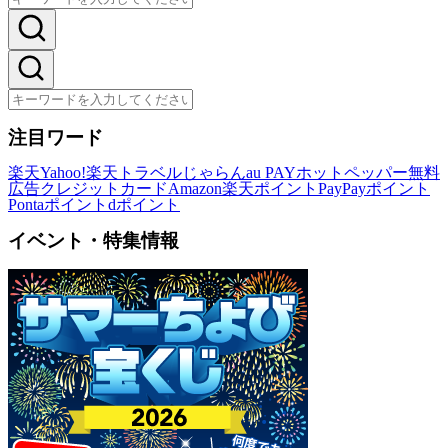
注目ワード
楽天
Yahoo!
楽天トラベル
じゃらん
au PAY
ホットペッパー
無料
広告
クレジットカード
Amazon
楽天ポイント
PayPayポイント
Pontaポイント
dポイント
イベント・特集情報