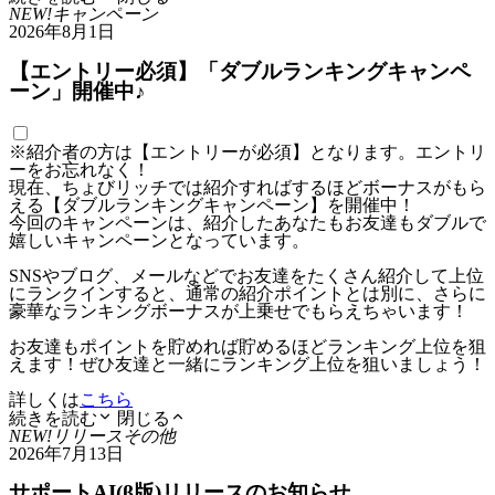
NEW!
キャンペーン
2026年8月1日
【エントリー必須】「ダブルランキングキャンペ
ーン」開催中♪
※紹介者の方は【エントリーが必須】となります。エントリ
ーをお忘れなく！
現在、ちょびリッチでは紹介すればするほどボーナスがもら
える【ダブルランキングキャンペーン】を開催中！
今回のキャンペーンは、紹介したあなたもお友達もダブルで
嬉しいキャンペーンとなっています。
SNSやブログ、メールなどでお友達をたくさん紹介して上位
にランクインすると、通常の紹介ポイントとは別に、さらに
豪華なランキングボーナスが上乗せでもらえちゃいます！
お友達もポイントを貯めれば貯めるほどランキング上位を狙
えます！ぜひ友達と一緒にランキング上位を狙いましょう！
詳しくは
こちら
続きを読む
閉じる
NEW!
リリース
その他
2026年7月13日
サポートAI(β版)リリースのお知らせ