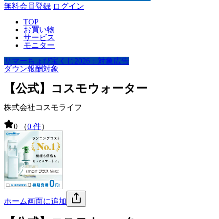
無料会員登録
ログイン
TOP
お買い物
サービス
モニター
サマーちょび宝くじ2026：対象広告
ダウン報酬対象
【公式】コスモウォーター
株式会社コスモライフ
0
（
0 件
）
ホーム画面に追加