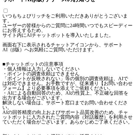
いつもちょびリッチをご利用いただきありがとうございま
す。
ユーザーの皆様からのご質問に24時間いつでもスピーディー
にお答えするため、
サイト内にAIチャットボットを導入いたしました。
画面右下に表示されるチャットアイコンから、サポート
AI（β版）へお気軽にご質問いただけます。
■チャットボットの注意事項
・個人情報は入力しないでください
・ポイントの調査依頼はできません
「ポイントが反映されない」等の個別の調査依頼は、AIで
は対応できません。お手数ですが、従来通り【お問い合わせ
フォーム】より必要事項を添えてご依頼ください。
・AIによる自動回答のため、AIの性質上、不正確な回答を
出力する場合がございます。
解決しない場合は、サポート窓口までお問い合わせくださ
い。
AIの回答精度の向上およびサポート品質改善のため、チャ
ットボットに入力されたご質問内容（対話履歴）を利用させ
ていただく場合がございます。あらかじめご了承ください。