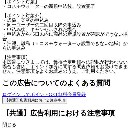
【ポイント対象】
・コスモウォーターの新規申込後、設置完了
【ポイント対象外】
・虚偽、架空の申込み
・同一ユーザーの二回目以降の申込み
・申込み後、キャンセルされた場合
・申込みから45日以内に商品の新規設置が確認ができない場
合
・沖縄、離島（＝コスモウォーターが設置できない地域）か
らの申込み
【注意事項】
本広告につきましては、獲得予定明細への記載が行われない
場合も含め、ポイント加算に関する調査依頼をお受けできま
せん。注意事項をよくお読みのうえ、ご利用ください。
この広告についてのよくある質問
ログインしてポイントGET
無料会員登録
【共通】広告利用における注意事項
【共通】広告利用における注意事項
閉じる