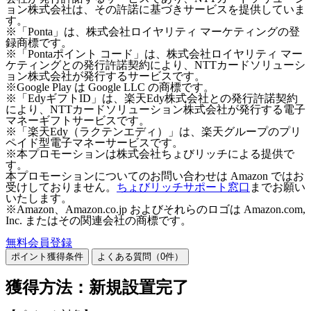
ョン株式会社は、その許諾に基づきサービスを提供していま
す。
※「Ponta」は、株式会社ロイヤリティ マーケティングの登
録商標です。
※「Pontaポイント コード」は、株式会社ロイヤリティ マー
ケティングとの発行許諾契約により、NTTカードソリューシ
ョン株式会社が発行するサービスです。
※Google Play は Google LLC の商標です。
※「EdyギフトID」は、楽天Edy株式会社との発行許諾契約
により、NTTカードソリューション株式会社が発行する電子
マネーギフトサービスです。
※「楽天Edy（ラクテンエディ）」は、楽天グループのプリ
ペイド型電子マネーサービスです。
※本プロモーションは株式会社ちょびリッチによる提供で
す。
本プロモーションについてのお問い合わせは Amazon ではお
受けしておりません。
ちょびリッチサポート窓口
までお願い
いたします。
※Amazon、Amazon.co.jp およびそれらのロゴは Amazon.com,
Inc. またはその関連会社の商標です。
無料会員登録
ポイント獲得条件
よくある質問（
0
件）
獲得方法：新規設置完了