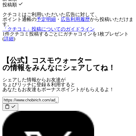
投稿順
クチコミはご利用いただいた広告に対して、
ポイント通帳の
予定明細
・
広告利用履歴
から投稿いただけま
す。
「クチコミ」投稿についてのガイドライン
1件クチコミ投稿するごとに
ガチャコインを1枚
プレゼント
(
詳細
)
【公式】コスモウォーター
の情報をみんなにシェアしてね！
シェアした情報からお友達が
ちょびリッチに登録＆利用すると
あなたもお友達も
ボーナスポイント
がもらえるよ！