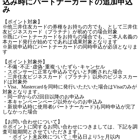
込み時にパートナーカードの追加申込
み
【ポイント対象】
※他三井住友カードの券種をお持ちの方でも、として三井住
友ビジネスカード（プラチナ）が初めての場合対象
※既にパートナーカードをお持ちの場合でも、ご本人名義の
本カード発行が始めてであれば成果対象となります
※新規申込時にパートナーカードの同時申込が必須となりま
す
【ポイント対象外】
・不備･不正･虚偽･重複･いたずら･キャンセル
・スポンサーに正常な申込みでないと判断された場合
・三井住友ビジネスカード（プラチナ）以外のビジネスカー
ドは対象外
・Visa、Mastercardを同時に発行いただいた場合はVisaのみが
対象となります。
・同一IPからの2回目以降のお申込み
・本キャンペーンページ以外からのお申込み
・新規申込時に使用者(パートナーカード)も同時申込が完了
しなかった場合
【お問い合わせについて】
※ポイントに関するお問い合わせにつきましては、下記を調
査可能期間とさせていただきます。
・ポイント未反映について：申込日より5ヶ月以内