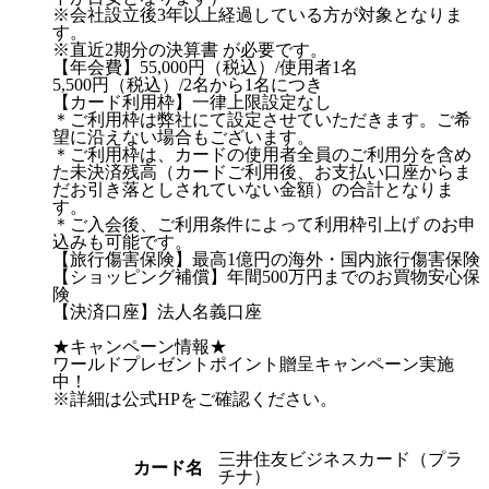
※会社設立後3年以上経過している方が対象となりま
す。
※直近2期分の決算書 が必要です。
【年会費】55,000円（税込）/使用者1名
5,500円（税込）/2名から1名につき
【カード利用枠】一律上限設定なし
＊ご利用枠は弊社にて設定させていただきます。ご希
望に沿えない場合もございます。
＊ご利用枠は、カードの使用者全員のご利用分を含め
た未決済残高（カードご利用後、お支払い口座からま
だお引き落としされていない金額）の合計となりま
す。
＊ご入会後、ご利用条件によって利用枠引上げ のお申
込みも可能です。
【旅行傷害保険】最高1億円の海外・国内旅行傷害保険
【ショッピング補償】年間500万円までのお買物安心保
険
【決済口座】法人名義口座
★キャンペーン情報★
ワールドプレゼントポイント贈呈キャンペーン実施
中！
※詳細は公式HPをご確認ください。
三井住友ビジネスカード（プラ
カード名
チナ）