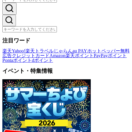
注目ワード
楽天
Yahoo!
楽天トラベル
じゃらん
au PAY
ホットペッパー
無料
広告
クレジットカード
Amazon
楽天ポイント
PayPayポイント
Pontaポイント
dポイント
イベント・特集情報