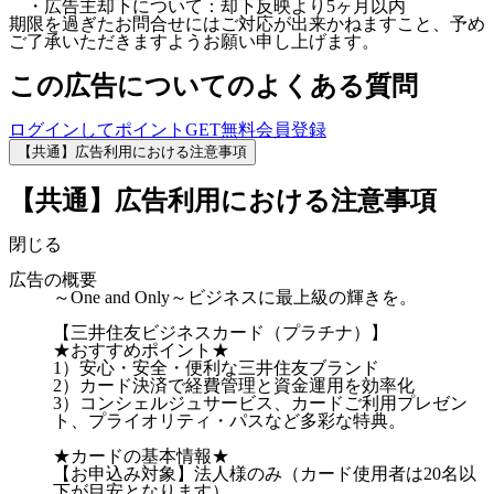
・広告主却下について：却下反映より5ヶ月以内
期限を過ぎたお問合せにはご対応が出来かねますこと、予め
ご了承いただきますようお願い申し上げます。
この広告についてのよくある質問
ログインしてポイントGET
無料会員登録
【共通】広告利用における注意事項
【共通】広告利用における注意事項
閉じる
広告の概要
～One and Only～ビジネスに最上級の輝きを。
【三井住友ビジネスカード（プラチナ）】
★おすすめポイント★
1）安心・安全・便利な三井住友ブランド
2）カード決済で経費管理と資金運用を効率化
3）コンシェルジュサービス、カードご利用プレゼン
ト、プライオリティ・パスなど多彩な特典。
★カードの基本情報★
【お申込み対象】法人様のみ（カード使用者は20名以
下が目安となります）