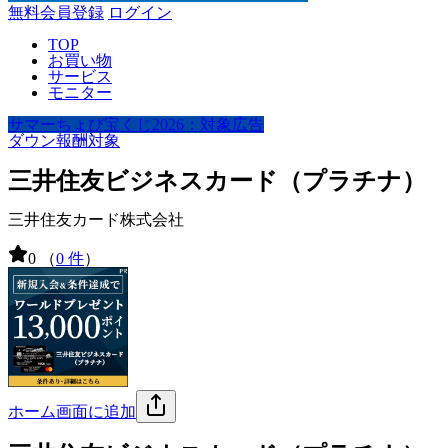
無料会員登録
ログイン
TOP
お買い物
サービス
モニター
サマーちょび宝くじ2026：対象広告
ダウン報酬対象
三井住友ビジネスカード（プラチナ）
三井住友カード株式会社
0
（
0 件
）
ホーム画面に追加