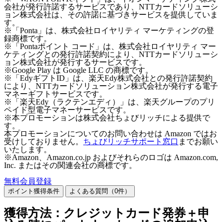
会社が発行許諾するサービスであり、NTTカードソリューシ
ョン株式会社は、その許諾に基づきサービスを提供していま
す。
※「Ponta」は、株式会社ロイヤリティ マーケティングの登
録商標です。
※「Pontaポイント コード」は、株式会社ロイヤリティ マー
ケティングとの発行許諾契約により、NTTカードソリューシ
ョン株式会社が発行するサービスです。
※Google Play は Google LLC の商標です。
※「EdyギフトID」は、楽天Edy株式会社との発行許諾契約
により、NTTカードソリューション株式会社が発行する電子
マネーギフトサービスです。
※「楽天Edy（ラクテンエディ）」は、楽天グループのプリ
ペイド型電子マネーサービスです。
※本プロモーションは株式会社ちょびリッチによる提供で
す。
本プロモーションについてのお問い合わせは Amazon ではお
受けしておりません。
ちょびリッチサポート窓口
までお願い
いたします。
※Amazon、Amazon.co.jp およびそれらのロゴは Amazon.com,
Inc. またはその関連会社の商標です。
無料会員登録
ポイント獲得条件
よくある質問（
0
件）
獲得方法：クレジットカード発券＋申