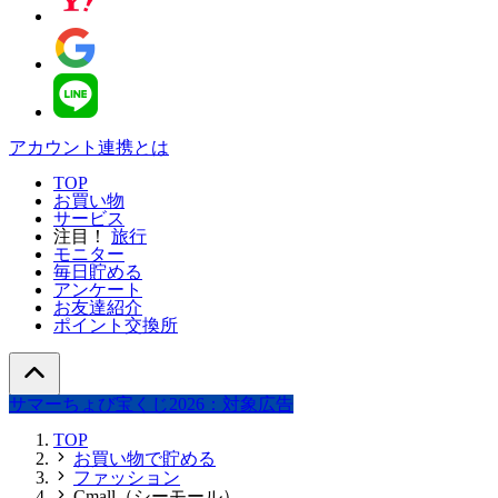
アカウント連携とは
TOP
お買い物
サービス
注目！
旅行
モニター
毎日貯める
アンケート
お友達紹介
ポイント交換所
サマーちょび宝くじ2026：対象広告
TOP
お買い物で貯める
ファッション
Cmall（シーモール）