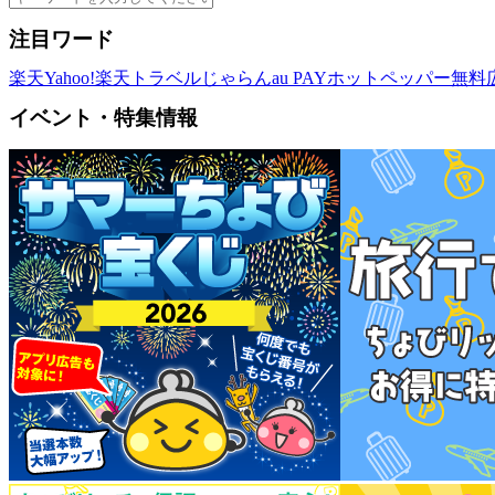
注目ワード
楽天
Yahoo!
楽天トラベル
じゃらん
au PAY
ホットペッパー
無料
イベント・特集情報