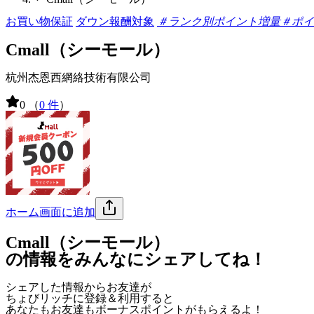
お買い物保証
ダウン報酬対象
＃ランク別ポイント増量
＃ポイ
Cmall（シーモール）
杭州杰恩西網絡技術有限公司
0
（
0 件
）
ホーム画面に追加
Cmall（シーモール）
の情報をみんなにシェアしてね！
シェアした情報からお友達が
ちょびリッチに登録＆利用すると
あなたもお友達も
ボーナスポイント
がもらえるよ！