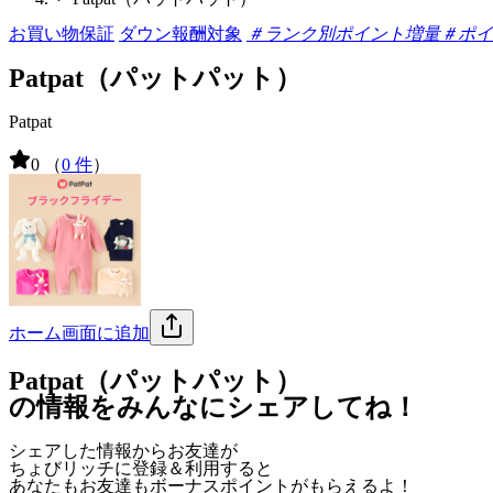
お買い物保証
ダウン報酬対象
＃ランク別ポイント増量
＃ポイ
Patpat（パットパット）
Patpat
0
（
0 件
）
ホーム画面に追加
Patpat（パットパット）
の情報をみんなにシェアしてね！
シェアした情報からお友達が
ちょびリッチに登録＆利用すると
あなたもお友達も
ボーナスポイント
がもらえるよ！