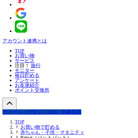
アカウント連携とは
TOP
お買い物
サービス
注目！
旅行
モニター
毎日貯める
アンケート
お友達紹介
ポイント交換所
サマーちょび宝くじ2026：対象広告
TOP
お買い物で貯める
赤ちゃん・子供・マタニティ
Patpat（パットパット）