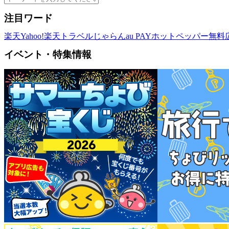
注目ワード
楽天
Yahoo!
楽天トラベル
じゃらん
au PAY
ホットペッパー
無料
イベント・特集情報