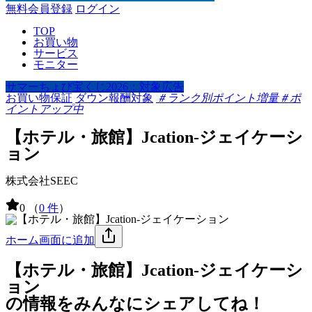
無料会員登録
ログイン
TOP
お買い物
サービス
モニター
サマーちょび宝くじ2026：対象広告
お買い物保証
ダウン報酬対象
＃ランク別ポイント増量
＃ポ
イントアップ中
【ホテル・旅館】Jcation-ジェイケーシ
ョン
株式会社SEEC
0
（
0 件
）
ホーム画面に追加
【ホテル・旅館】Jcation-ジェイケーシ
ョン
の情報をみんなにシェアしてね！