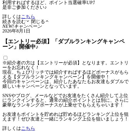
利用すればするほど、ポイント当選確率UP⤴
是非ご参加ください♪
詳しくは
こちら
続きを読む
閉じる
NEW!
キャンペーン
2026年8月1日
【エントリー必須】「ダブルランキングキャンペ
ーン」開催中♪
※紹介者の方は【エントリーが必須】となります。エントリ
ーをお忘れなく！
現在、ちょびリッチでは紹介すればするほどボーナスがもら
える【ダブルランキングキャンペーン】を開催中！
今回のキャンペーンは、紹介したあなたもお友達もダブルで
嬉しいキャンペーンとなっています。
SNSやブログ、メールなどでお友達をたくさん紹介して上位
にランクインすると、通常の紹介ポイントとは別に、さらに
豪華なランキングボーナスが上乗せでもらえちゃいます！
お友達もポイントを貯めれば貯めるほどランキング上位を狙
えます！ぜひ友達と一緒にランキング上位を狙いましょう！
詳しくは
こちら