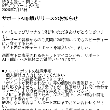
続きを読む
閉じる
NEW!
リリース
その他
2026年7月13日
サポートAI(β版)リリースのお知らせ
いつもちょびリッチをご利用いただきありがとうございま
す。
ユーザーの皆様からのご質問に24時間いつでもスピーディー
にお答えするため、
サイト内にAIチャットボットを導入いたしました。
画面右下に表示されるチャットアイコンから、サポート
AI（β版）へお気軽にご質問いただけます。
■チャットボットの注意事項
・個人情報は入力しないでください
・ポイントの調査依頼はできません
「ポイントが反映されない」等の個別の調査依頼は、AIで
は対応できません。お手数ですが、従来通り【お問い合わせ
フォーム】より必要事項を添えてご依頼ください。
・AIによる自動回答のため、AIの性質上、不正確な回答を
出力する場合がございます。
解決しない場合は、サポート窓口までお問い合わせくださ
い。