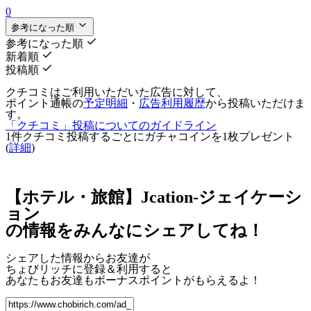
0
参考になった順
参考になった順
新着順
投稿順
クチコミはご利用いただいた広告に対して、
ポイント通帳の
予定明細
・
広告利用履歴
から投稿いただけま
す。
「クチコミ」投稿についてのガイドライン
1件クチコミ投稿するごとに
ガチャコインを1枚
プレゼント
(
詳細
)
【ホテル・旅館】Jcation-ジェイケーシ
ョン
の情報をみんなにシェアしてね！
シェアした情報からお友達が
ちょびリッチに登録＆利用すると
あなたもお友達も
ボーナスポイント
がもらえるよ！