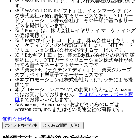
※「WAON POINT」は、イオン株式会社の登録商標で
す。
※「WAON POINTeギフト」は、イオンマーケティン
グ株式会社が発行許諾するサービスであり、NTTカー
ドソリューション株式会社は、その許諾に基づきサー
ビスを提供しています。
※「Ponta」は、株式会社ロイヤリティ マーケティング
の登録商標です。
※「Pontaポイント コード」は、株式会社ロイヤリティ
マーケティングとの発行許諾契約により、NTTカード
ソリューション株式会社が発行するサービスです。
※「EdyギフトID」は、楽天Edy株式会社との発行許諾
契約により、NTTカードソリューション株式会社が発
行する電子マネーギフトサービスです。
※「楽天Edy（ラクテンエディ）」は、楽天グループ
のプリペイド型電子マネーサービスです。
※本プロモーションは株式会社ちょびリッチによる提
供です。
本プロモーションについてのお問い合わせは Amazon
ではお受けしておりません。
ちょびリッチサポート窓
口
までお願いいたします。
※Amazon、Amazon.co.jp およびそれらのロゴは
Amazon.com, Inc. またはその関連会社の商標です。
無料会員登録
ポイント獲得条件
よくある質問（
0
件）