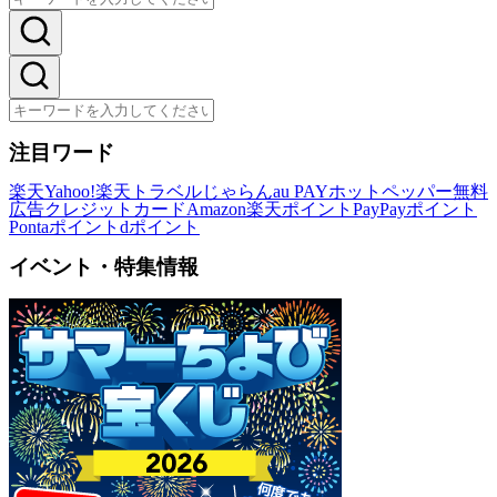
注目ワード
楽天
Yahoo!
楽天トラベル
じゃらん
au PAY
ホットペッパー
無料
広告
クレジットカード
Amazon
楽天ポイント
PayPayポイント
Pontaポイント
dポイント
イベント・特集情報