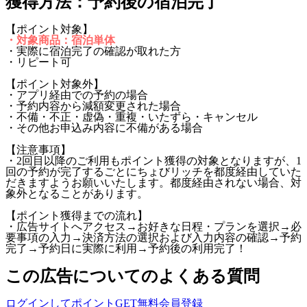
獲得方法：予約後の宿泊完了
【ポイント対象】
・対象商品：宿泊単体
・実際に宿泊完了の確認が取れた方
・リピート可
【ポイント対象外】
・アプリ経由での予約の場合
・予約内容から減額変更された場合
・不備・不正・虚偽・重複・いたずら・キャンセル
・その他お申込み内容に不備がある場合
【注意事項】
・2回目以降のご利用もポイント獲得の対象となりますが、1
回の予約が完了するごとにちょびリッチを都度経由していた
だきますようお願いいたします。都度経由されない場合、対
象外となることがあります。
【ポイント獲得までの流れ】
・広告サイトへアクセス→お好きな日程・プランを選択→必
要事項の入力→決済方法の選択および入力内容の確認→予約
完了→予約日に実際に利用→予約後の利用完了！
この広告についてのよくある質問
ログインしてポイントGET
無料会員登録