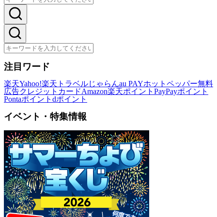
注目ワード
楽天
Yahoo!
楽天トラベル
じゃらん
au PAY
ホットペッパー
無料
広告
クレジットカード
Amazon
楽天ポイント
PayPayポイント
Pontaポイント
dポイント
イベント・特集情報