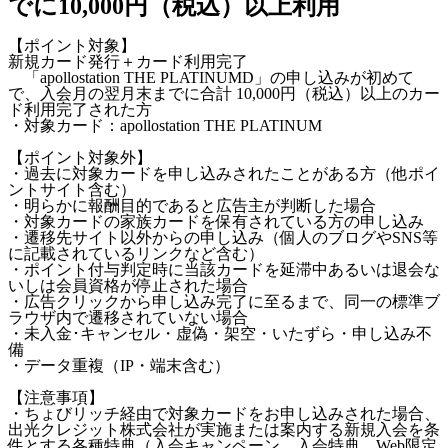
でに10,000円（税込）以上利用
【ポイント対象】
新規カード発行＋カード利用完了
「apollostation THE PLATINUMD」の申し込みが初めて
で、入会月の翌月末までに合計 10,000円（税込）以上のカー
ド利用完了された方
・対象カード：apollostation THE PLATINUM
【ポイント対象外】
・過去に対象カードを申し込みされたことがある方（他ポイ
ントサイト含む）
・明らかに報酬目的であると広告主が判断した場合
・対象カードの家族カードを保有されている方の申し込み
・遷移先サイト以外からの申し込み（個人のブログやSNS等
に記載されているリンクなど含む）
・ポイント付与判定時に当該カードを延滞中あるいは退会な
いしは会員資格が停止された場合
・広告クリックから申し込み完了に至るまで、同一の標準ブ
ラウザ内で遷移されていない場合
・未入金･キャンセル・虚偽・架空・いたずら・申し込み不
備
・データ重複（IP・端末含む）
【注意事項】
・ちょびリッチ経由で対象カードをお申し込みされた場合、
出光クレジット株式会社が実施または案内する新規入会を条
件とする各種特典（入会キャンペーン、入会特典、Web限定