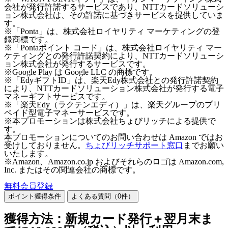
会社が発行許諾するサービスであり、NTTカードソリューシ
ョン株式会社は、その許諾に基づきサービスを提供していま
す。
※「Ponta」は、株式会社ロイヤリティ マーケティングの登
録商標です。
※「Pontaポイント コード」は、株式会社ロイヤリティ マー
ケティングとの発行許諾契約により、NTTカードソリューシ
ョン株式会社が発行するサービスです。
※Google Play は Google LLC の商標です。
※「EdyギフトID」は、楽天Edy株式会社との発行許諾契約
により、NTTカードソリューション株式会社が発行する電子
マネーギフトサービスです。
※「楽天Edy（ラクテンエディ）」は、楽天グループのプリ
ペイド型電子マネーサービスです。
※本プロモーションは株式会社ちょびリッチによる提供で
す。
本プロモーションについてのお問い合わせは Amazon ではお
受けしておりません。
ちょびリッチサポート窓口
までお願い
いたします。
※Amazon、Amazon.co.jp およびそれらのロゴは Amazon.com,
Inc. またはその関連会社の商標です。
無料会員登録
ポイント獲得条件
よくある質問（
0
件）
獲得方法：新規カード発行＋翌月末ま