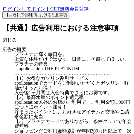
ログインしてポイントGET
無料会員登録
【共通】広告利用における注意事項
【共通】広告利用における注意事項
閉じる
広告の概要
プラチナに輝く毎日を。
上質な体験だけではなく、日常にこそ感じてほしい、
プラチナの特典
─ apollostation THE PLATINUM ─
……………………………………………………
【1】お得なガソリン割引サービス
apollostationでカードをご利用いただくとガソリン・軽
油がずっとお得！
入会後1ヶ月間は入会特典でさらにお得です。
【2】最高水準のポイント還元率
apollostation以外のお店のご利用で、ご利用金額1,000円
につき12ポイント加算！
貯まったポイントは、お好きなアイテムと交換やご請
求金額に充当
【3】プラチナカードでありながら、条件クリアで年会
費無料
ショッピングご利用金額累計が年間300万円以上で、次