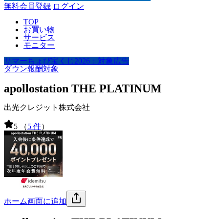
無料会員登録
ログイン
TOP
お買い物
サービス
モニター
サマーちょび宝くじ2026：対象広告
ダウン報酬対象
apollostation THE PLATINUM
出光クレジット株式会社
5
（
5 件
）
ホーム画面に追加