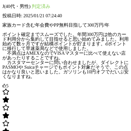
J(40代・男性)
判定済み
投稿日時: 2025/01/21 07:24:40
家族カード含む年会費やPP無料目指して300万円/年
ポイント確定までスムーズでした。年間300万円は他のカー
ド利用分から集約して目指せると思い始めてみました。利用
始めて数ヶ月ですが結構ポイントが貯まります。dポイント
に移行して早速薬局などで使用しました。
不満点はAMEXなのでVISAマスターに比べて使えない店
があったりすることですね。
カスタマーセンターに問い合わせましたが、ダイレクトに
PASMOや Suicaチャージでもポイント対象だそうで、この点
はかなり良いと思いました。ガソリンも10円オフでだいぶ安
くなりますね。
5