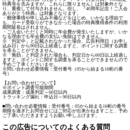
特典等を含みますが、これらに限りません）は対象外とな
り、重複して付与されません。但し、『40周年記念！ご入会
ありがとう特典』は対象となります。
・郵便事情や申し込み不備などをはじめ、いかなる理由で
も、カード受取りができなかった場合の特典獲得条件の利用
期間延長はされません。
・ご入会いただくと同時に年会費が発生いたしますが、いか
なる理由でも年会費の支払い免除はできません。
※「判定中」と記載されなかった場合、広告利用日（お申し
込み日）から90日以上経過しますと、ポイントに関する調査
を承ることができません。
※「無効」と判定された場合も、判定日から60日以上経過し
ますと、ポイントに関する調査を承ることができませんので
予めご了承くださいませ。
※問い合わせ必要情報：受付番号（05から始まる16桁の番
号）
【お問い合わせについて】
※ポイント調査可能期間
成果調査：成果判定～60日以内
トラッキング漏れ：申込日～90日以内
■問い合わせ必要情報：受付番号：05から始まる16桁の番号
期限を過ぎたお問合せにはご対応が出来かねますこと、予め
ご了承いただきますようお願い申し上げます。
この広告についてのよくある質問