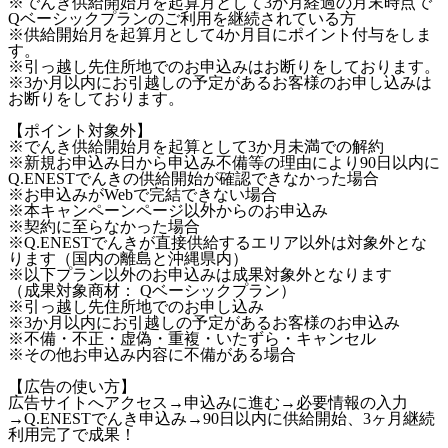
※でんき供給開始月を起算月として3か月経過の月末時点で
Qベーシックプランのご利用を継続されている方
※供給開始月を起算月として4か月目にポイント付与をしま
す。
※引っ越し先住所地でのお申込みはお断りをしております。
※3か月以内にお引越しの予定があるお客様のお申し込みは
お断りをしております。
【ポイント対象外】
※でんき供給開始月を起算として3か月未満での解約
※新規お申込み日から申込み不備等の理由により90日以内に
Q.ENESTでんきの供給開始が確認できなかった場合
※お申込みがWebで完結できない場合
※本キャンペーンページ以外からのお申込み
※契約に至らなかった場合
※Q.ENESTでんきが直接供給するエリア以外は対象外とな
ります（国内の離島と沖縄県内）
※以下プラン以外のお申込みは成果対象外となります
（成果対象商材： Qベーシックプラン）
※引っ越し先住所地でのお申し込み
※3か月以内にお引越しの予定があるお客様のお申込み
※不備・不正・虚偽・重複・いたずら・キャンセル
※その他お申込み内容に不備がある場合
【広告の使い方】
広告サイトへアクセス→申込みに進む→必要情報の入力
→Q.ENESTでんき申込み→90日以内に供給開始、3ヶ月継続
利用完了で成果！