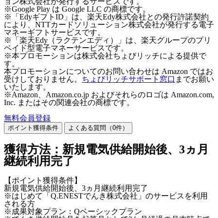
ョン株式会社が発行するサービスです。
※Google Play は Google LLC の商標です。
※「EdyギフトID」は、楽天Edy株式会社との発行許諾契約
により、NTTカードソリューション株式会社が発行する電子
マネーギフトサービスです。
※「楽天Edy（ラクテンエディ）」は、楽天グループのプリ
ペイド型電子マネーサービスです。
※本プロモーションは株式会社ちょびリッチによる提供で
す。
本プロモーションについてのお問い合わせは Amazon ではお
受けしておりません。
ちょびリッチサポート窓口
までお願い
いたします。
※Amazon、Amazon.co.jp およびそれらのロゴは Amazon.com,
Inc. またはその関連会社の商標です。
無料会員登録
ポイント獲得条件
よくある質問（
0
件）
獲得方法：新規電気供給開始後、3ヵ月
継続利用完了
【ポイント獲得条件】
新規電気供給開始後、3ヵ月継続利用完了
※はじめて「Q.ENESTでんき株式会社」のサービスを利用
される方
※成果対象プラン：Qベーシックプラン