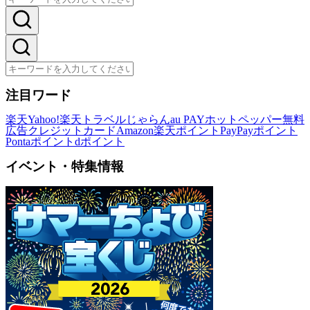
注目ワード
楽天
Yahoo!
楽天トラベル
じゃらん
au PAY
ホットペッパー
無料
広告
クレジットカード
Amazon
楽天ポイント
PayPayポイント
Pontaポイント
dポイント
イベント・特集情報