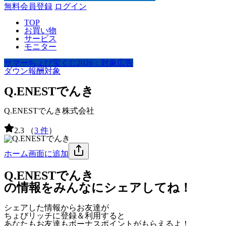
無料会員登録
ログイン
TOP
お買い物
サービス
モニター
サマーちょび宝くじ2026：対象広告
ダウン報酬対象
Q.ENESTでんき
Q.ENESTでんき株式会社
2.3
（
3 件
）
ホーム画面に追加
Q.ENESTでんき
の情報をみんなにシェアしてね！
シェアした情報からお友達が
ちょびリッチに登録＆利用すると
あなたもお友達も
ボーナスポイント
がもらえるよ！