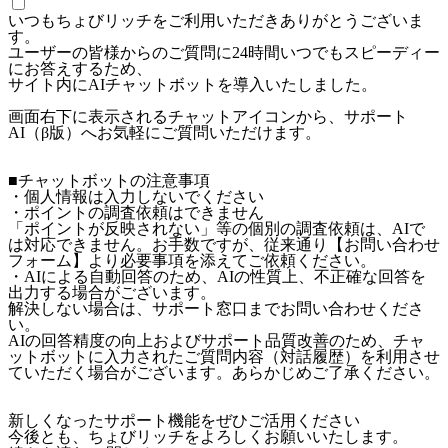
いつもちょびリッチをご利用いただきありがとうございま
す。
ユーザーの皆様からのご質問に24時間いつでもスピーディー
にお答えするため、
サイト内にAIチャットボットを導入いたしました。
画面右下に表示されるチャットアイコンから、サポート
AI（β版）へお気軽にご質問いただけます。
■チャットボットの注意事項
・個人情報は入力しないでください
・ポイントの調査依頼はできません
「ポイントが反映されない」等の個別の調査依頼は、AIで
は対応できません。お手数ですが、従来通り【お問い合わせ
フォーム】より必要事項を添えてご依頼ください。
・AIによる自動回答のため、AIの性質上、不正確な回答を
出力する場合がございます。
解決しない場合は、サポート窓口までお問い合わせくださ
い。
AIの回答精度の向上およびサポート品質改善のため、チャ
ットボットに入力されたご質問内容（対話履歴）を利用させ
ていただく場合がございます。あらかじめご了承ください。
新しくなったサポート機能をぜひご活用ください
今後とも、ちょびリッチをよろしくお願いいたします。