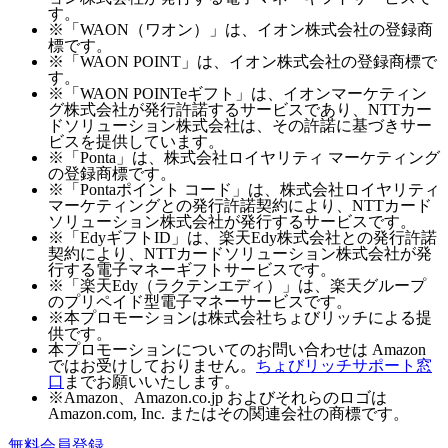
す。
※「WAON（ワオン）」は、イオン株式会社の登録商
標です。
※「WAON POINT」は、イオン株式会社の登録商標で
す。
※「WAON POINTeギフト」は、イオンマーケティン
グ株式会社が発行許諾するサービスであり、NTTカー
ドソリューション株式会社は、その許諾に基づきサー
ビスを提供しています。
※「Ponta」は、株式会社ロイヤリティ マーケティング
の登録商標です。
※「Pontaポイント コード」は、株式会社ロイヤリティ
マーケティングとの発行許諾契約により、NTTカード
ソリューション株式会社が発行するサービスです。
※「EdyギフトID」は、楽天Edy株式会社との発行許諾
契約により、NTTカードソリューション株式会社が発
行する電子マネーギフトサービスです。
※「楽天Edy（ラクテンエディ）」は、楽天グループ
のプリペイド型電子マネーサービスです。
※本プロモーションは株式会社ちょびリッチによる提
供です。
本プロモーションについてのお問い合わせは Amazon
ではお受けしておりません。
ちょびリッチサポート窓
口
までお願いいたします。
※Amazon、Amazon.co.jp およびそれらのロゴは
Amazon.com, Inc. またはその関連会社の商標です。
無料会員登録