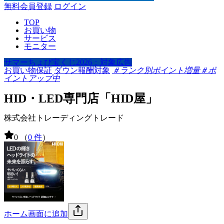
無料会員登録
ログイン
TOP
お買い物
サービス
モニター
サマーちょび宝くじ2026：対象広告
お買い物保証
ダウン報酬対象
＃ランク別ポイント増量
＃ポ
イントアップ中
HID・LED専門店「HID屋」
株式会社トレーディングトレード
0
（
0 件
）
ホーム画面に追加