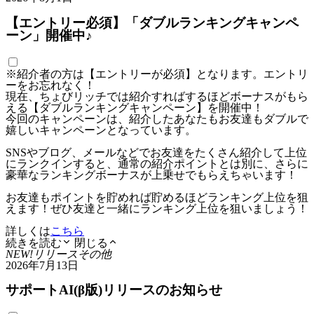
【エントリー必須】「ダブルランキングキャンペ
ーン」開催中♪
※紹介者の方は【エントリーが必須】となります。エントリ
ーをお忘れなく！
現在、ちょびリッチでは紹介すればするほどボーナスがもら
える【ダブルランキングキャンペーン】を開催中！
今回のキャンペーンは、紹介したあなたもお友達もダブルで
嬉しいキャンペーンとなっています。
SNSやブログ、メールなどでお友達をたくさん紹介して上位
にランクインすると、通常の紹介ポイントとは別に、さらに
豪華なランキングボーナスが上乗せでもらえちゃいます！
お友達もポイントを貯めれば貯めるほどランキング上位を狙
えます！ぜひ友達と一緒にランキング上位を狙いましょう！
詳しくは
こちら
続きを読む
閉じる
NEW!
リリース
その他
2026年7月13日
サポートAI(β版)リリースのお知らせ