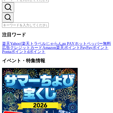
注目ワード
楽天
Yahoo!
楽天トラベル
じゃらん
au PAY
ホットペッパー
無料
広告
クレジットカード
Amazon
楽天ポイント
PayPayポイント
Pontaポイント
dポイント
イベント・特集情報