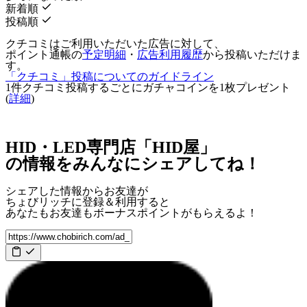
新着順
投稿順
クチコミはご利用いただいた広告に対して、
ポイント通帳の
予定明細
・
広告利用履歴
から投稿いただけま
す。
「クチコミ」投稿についてのガイドライン
1件クチコミ投稿するごとに
ガチャコインを1枚
プレゼント
(
詳細
)
HID・LED専門店「HID屋」
の情報をみんなにシェアしてね！
シェアした情報からお友達が
ちょびリッチに登録＆利用すると
あなたもお友達も
ボーナスポイント
がもらえるよ！