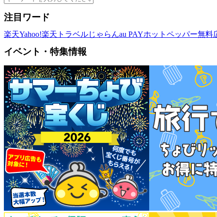
注目ワード
楽天
Yahoo!
楽天トラベル
じゃらん
au PAY
ホットペッパー
無料
イベント・特集情報