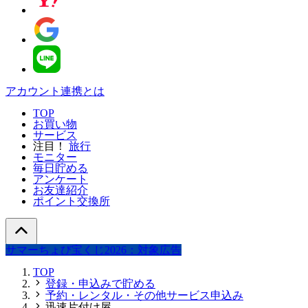
アカウント連携とは
TOP
お買い物
サービス
注目！
旅行
モニター
毎日貯める
アンケート
お友達紹介
ポイント交換所
サマーちょび宝くじ2026：対象広告
TOP
登録・申込みで貯める
予約・レンタル・その他サービス申込み
迅速片付け屋