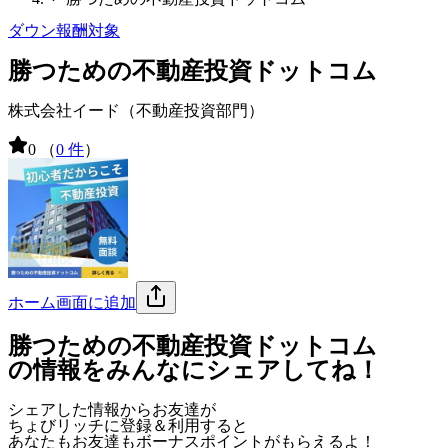
ダウン報酬対象
勝つための不動産投資ドットコム
株式会社イード（不動産投資部門）
0
（
0 件
）
ホーム画面に追加
勝つための不動産投資ドットコム
の情報をみんなにシェアしてね！
シェアした情報からお友達が
ちょびリッチに登録＆利用すると
あなたもお友達も
ボーナスポイント
がもらえるよ！