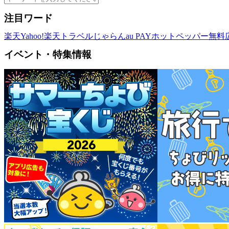
注目ワード
楽天
Yahoo!
楽天トラベル
じゃらん
au PAY
ホットペッパー
無料
イベント・特集情報