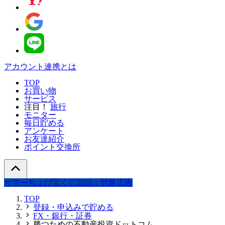
アカウント連携とは
TOP
お買い物
サービス
注目！
旅行
モニター
毎日貯める
アンケート
お友達紹介
ポイント交換所
サマーちょび宝くじ2026：対象広告
TOP
登録・申込みで貯める
FX・銀行・証券
勝つための不動産投資ドットコム