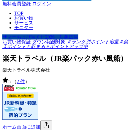
無料会員登録
ログイン
TOP
お買い物
サービス
モニター
サマーちょび宝くじ2026：対象広告
お買い物保証
ダウン報酬対象
＃ランク別ポイント増量
＃楽
天ポイントも貯まる
＃ポイントアップ中
楽天トラベル（JR楽パック赤い風船）
楽天トラベル株式会社
5
（
2 件
）
ホーム画面に追加