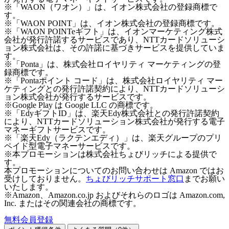
※「WAON（ワオン）」は、イオン株式会社の登録商標で
す。
※「WAON POINT」は、イオン株式会社の登録商標です。
※「WAON POINTeギフト」は、イオンマーケティング株式
会社が発行許諾するサービスであり、NTTカードソリューシ
ョン株式会社は、その許諾に基づきサービスを提供していま
す。
※「Ponta」は、株式会社ロイヤリティ マーケティングの登
録商標です。
※「Pontaポイント コード」は、株式会社ロイヤリティ マー
ケティングとの発行許諾契約により、NTTカードソリューシ
ョン株式会社が発行するサービスです。
※Google Play は Google LLC の商標です。
※「EdyギフトID」は、楽天Edy株式会社との発行許諾契約
により、NTTカードソリューション株式会社が発行する電子
マネーギフトサービスです。
※「楽天Edy（ラクテンエディ）」は、楽天グループのプリ
ペイド型電子マネーサービスです。
※本プロモーションは株式会社ちょびリッチによる提供で
す。
本プロモーションについてのお問い合わせは Amazon ではお
受けしておりません。
ちょびリッチサポート窓口
までお願い
いたします。
※Amazon、Amazon.co.jp およびそれらのロゴは Amazon.com,
Inc. またはその関連会社の商標です。
無料会員登録