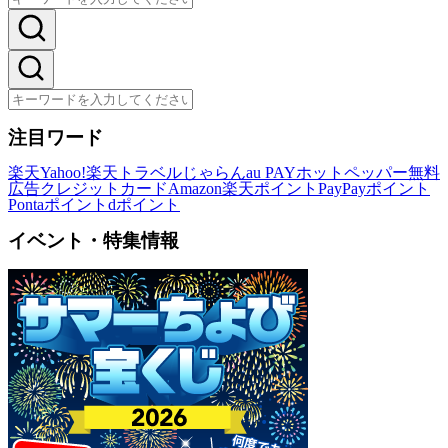
注目ワード
楽天
Yahoo!
楽天トラベル
じゃらん
au PAY
ホットペッパー
無料
広告
クレジットカード
Amazon
楽天ポイント
PayPayポイント
Pontaポイント
dポイント
イベント・特集情報