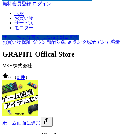
無料会員登録
ログイン
TOP
お買い物
サービス
モニター
サマーちょび宝くじ2026：対象広告
お買い物保証
ダウン報酬対象
＃ランク別ポイント増量
GRAPHT Offical Store
MSY株式会社
0
（
0 件
）
ホーム画面に追加