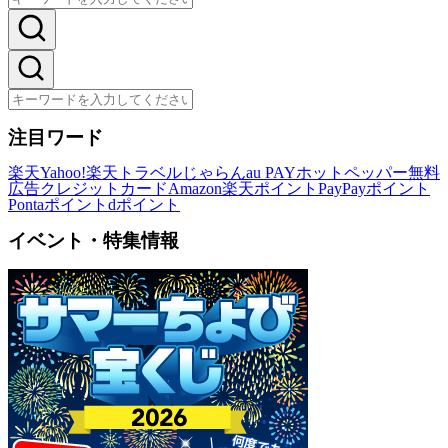
注目ワード
楽天
Yahoo!
楽天トラベル
じゃらん
au PAY
ホットペッパー
無料
広告
クレジットカード
Amazon
楽天ポイント
PayPayポイント
Pontaポイント
dポイント
イベント・特集情報