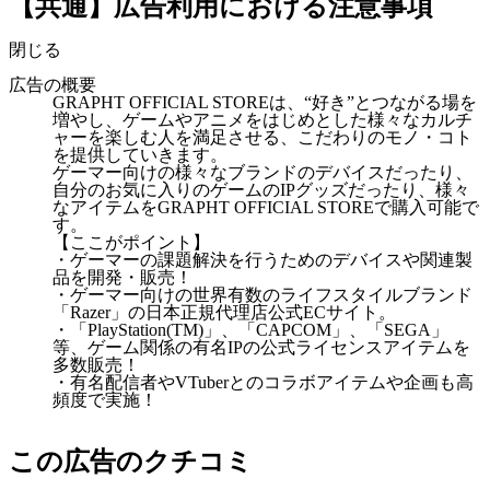
【共通】広告利用における注意事項
閉じる
広告の概要
GRAPHT OFFICIAL STOREは、“好き”とつながる場を
増やし、ゲームやアニメをはじめとした様々なカルチ
ャーを楽しむ人を満足させる、こだわりのモノ・コト
を提供していきます。
ゲーマー向けの様々なブランドのデバイスだったり、
自分のお気に入りのゲームのIPグッズだったり、様々
なアイテムをGRAPHT OFFICIAL STOREで購入可能で
す。
【ここがポイント】
・ゲーマーの課題解決を行うためのデバイスや関連製
品を開発・販売！
・ゲーマー向けの世界有数のライフスタイルブランド
「Razer」の日本正規代理店公式ECサイト。
・「PlayStation(TM)」、「CAPCOM」、「SEGA」
等、ゲーム関係の有名IPの公式ライセンスアイテムを
多数販売！
・有名配信者やVTuberとのコラボアイテムや企画も高
頻度で実施！
この広告のクチコミ