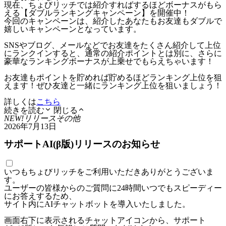
現在、ちょびリッチでは紹介すればするほどボーナスがもら
える【ダブルランキングキャンペーン】を開催中！
今回のキャンペーンは、紹介したあなたもお友達もダブルで
嬉しいキャンペーンとなっています。
SNSやブログ、メールなどでお友達をたくさん紹介して上位
にランクインすると、通常の紹介ポイントとは別に、さらに
豪華なランキングボーナスが上乗せでもらえちゃいます！
お友達もポイントを貯めれば貯めるほどランキング上位を狙
えます！ぜひ友達と一緒にランキング上位を狙いましょう！
詳しくは
こちら
続きを読む
閉じる
NEW!
リリース
その他
2026年7月13日
サポートAI(β版)リリースのお知らせ
いつもちょびリッチをご利用いただきありがとうございま
す。
ユーザーの皆様からのご質問に24時間いつでもスピーディー
にお答えするため、
サイト内にAIチャットボットを導入いたしました。
画面右下に表示されるチャットアイコンから、サポート