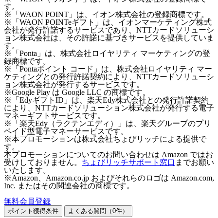
す。
※「WAON POINT」は、イオン株式会社の登録商標です。
※「WAON POINTeギフト」は、イオンマーケティング株式
会社が発行許諾するサービスであり、NTTカードソリューシ
ョン株式会社は、その許諾に基づきサービスを提供していま
す。
※「Ponta」は、株式会社ロイヤリティ マーケティングの登
録商標です。
※「Pontaポイント コード」は、株式会社ロイヤリティ マー
ケティングとの発行許諾契約により、NTTカードソリューシ
ョン株式会社が発行するサービスです。
※Google Play は Google LLC の商標です。
※「EdyギフトID」は、楽天Edy株式会社との発行許諾契約
により、NTTカードソリューション株式会社が発行する電子
マネーギフトサービスです。
※「楽天Edy（ラクテンエディ）」は、楽天グループのプリ
ペイド型電子マネーサービスです。
※本プロモーションは株式会社ちょびリッチによる提供で
す。
本プロモーションについてのお問い合わせは Amazon ではお
受けしておりません。
ちょびリッチサポート窓口
までお願い
いたします。
※Amazon、Amazon.co.jp およびそれらのロゴは Amazon.com,
Inc. またはその関連会社の商標です。
無料会員登録
ポイント獲得条件
よくある質問（
0
件）