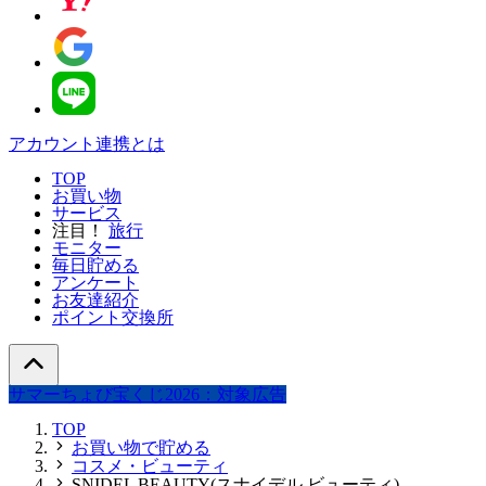
アカウント連携とは
TOP
お買い物
サービス
注目！
旅行
モニター
毎日貯める
アンケート
お友達紹介
ポイント交換所
サマーちょび宝くじ2026：対象広告
TOP
お買い物で貯める
コスメ・ビューティ
SNIDEL BEAUTY(スナイデル ビューティ)