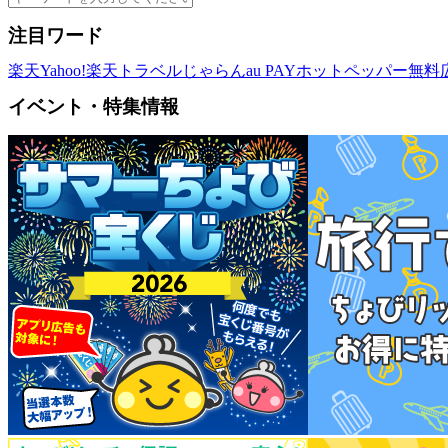
注目ワード
楽天
Yahoo!
楽天トラベル
じゃらん
au PAY
ホットペッパー
無料
イベント・特集情報