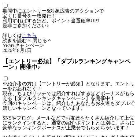
期間中にエントリー&対象広告のアクションで
宝くじ番号を一枚発行！
利用すればするほど、ポイント当選確率UP⤴
是非ご参加ください♪
詳しくは
こちら
続きを読む
閉じる
NEW!
キャンペーン
2026年8月1日
【エントリー必須】「ダブルランキングキャンペ
ーン」開催中♪
※紹介者の方は【エントリーが必須】となります。エントリ
ーをお忘れなく！
現在、ちょびリッチでは紹介すればするほどボーナスがもら
える【ダブルランキングキャンペーン】を開催中！
今回のキャンペーンは、紹介したあなたもお友達もダブルで
嬉しいキャンペーンとなっています。
SNSやブログ、メールなどでお友達をたくさん紹介して上位
にランクインすると、通常の紹介ポイントとは別に、さらに
豪華なランキングボーナスが上乗せでもらえちゃいます！