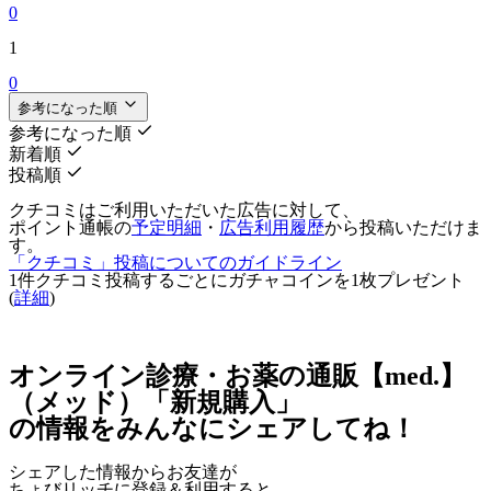
0
1
0
参考になった順
参考になった順
新着順
投稿順
クチコミはご利用いただいた広告に対して、
ポイント通帳の
予定明細
・
広告利用履歴
から投稿いただけま
す。
「クチコミ」投稿についてのガイドライン
1件クチコミ投稿するごとに
ガチャコインを1枚
プレゼント
(
詳細
)
オンライン診療・お薬の通販【med.】
（メッド）「新規購入」
の情報をみんなにシェアしてね！
シェアした情報からお友達が
ちょびリッチに登録＆利用すると