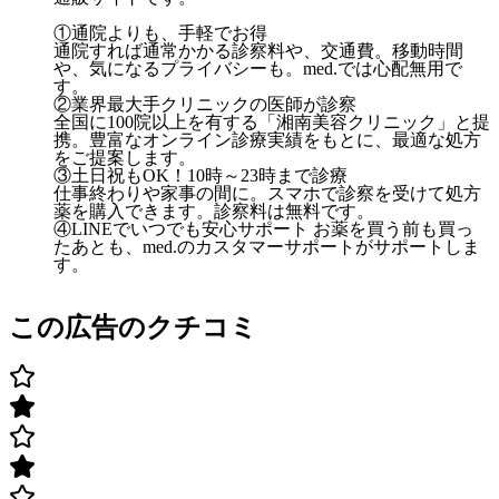
①通院よりも、手軽でお得
通院すれば通常かかる診察料や、交通費。移動時間
や、気になるプライバシーも。med.では心配無用で
す。
②業界最大手クリニックの医師が診察
全国に100院以上を有する「湘南美容クリニック」と提
携。豊富なオンライン診療実績をもとに、最適な処方
をご提案します。
③土日祝もOK！10時～23時まで診療
仕事終わりや家事の間に。スマホで診察を受けて処方
薬を購入できます。診察料は無料です。
④LINEでいつでも安心サポート お薬を買う前も買っ
たあとも、med.のカスタマーサポートがサポートしま
す。
この広告のクチコミ