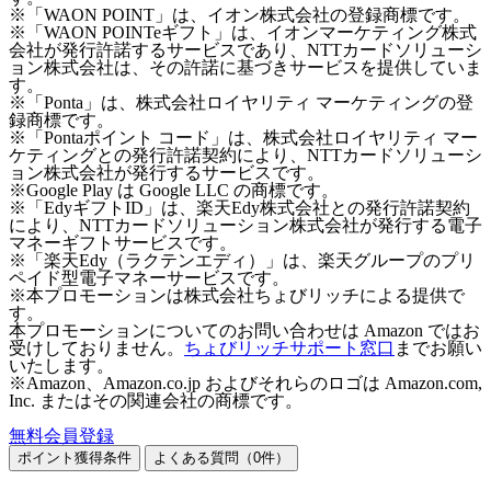
※「WAON POINT」は、イオン株式会社の登録商標です。
※「WAON POINTeギフト」は、イオンマーケティング株式
会社が発行許諾するサービスであり、NTTカードソリューシ
ョン株式会社は、その許諾に基づきサービスを提供していま
す。
※「Ponta」は、株式会社ロイヤリティ マーケティングの登
録商標です。
※「Pontaポイント コード」は、株式会社ロイヤリティ マー
ケティングとの発行許諾契約により、NTTカードソリューシ
ョン株式会社が発行するサービスです。
※Google Play は Google LLC の商標です。
※「EdyギフトID」は、楽天Edy株式会社との発行許諾契約
により、NTTカードソリューション株式会社が発行する電子
マネーギフトサービスです。
※「楽天Edy（ラクテンエディ）」は、楽天グループのプリ
ペイド型電子マネーサービスです。
※本プロモーションは株式会社ちょびリッチによる提供で
す。
本プロモーションについてのお問い合わせは Amazon ではお
受けしておりません。
ちょびリッチサポート窓口
までお願い
いたします。
※Amazon、Amazon.co.jp およびそれらのロゴは Amazon.com,
Inc. またはその関連会社の商標です。
無料会員登録
ポイント獲得条件
よくある質問（
0
件）