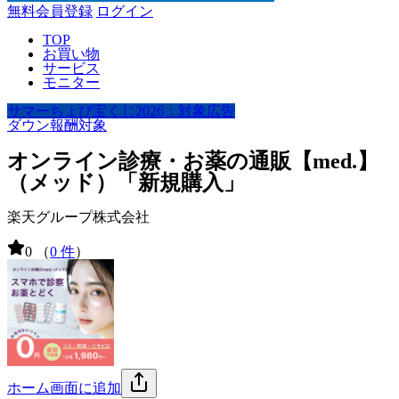
無料会員登録
ログイン
TOP
お買い物
サービス
モニター
サマーちょび宝くじ2026：対象広告
ダウン報酬対象
オンライン診療・お薬の通販【med.】
（メッド）「新規購入」
楽天グループ株式会社
0
（
0 件
）
ホーム画面に追加