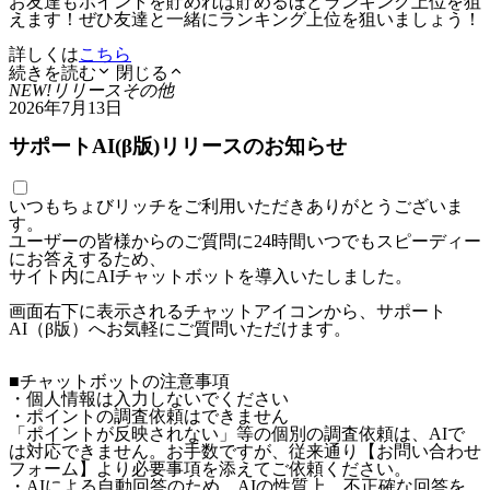
お友達もポイントを貯めれば貯めるほどランキング上位を狙
えます！ぜひ友達と一緒にランキング上位を狙いましょう！
詳しくは
こちら
続きを読む
閉じる
NEW!
リリース
その他
2026年7月13日
サポートAI(β版)リリースのお知らせ
いつもちょびリッチをご利用いただきありがとうございま
す。
ユーザーの皆様からのご質問に24時間いつでもスピーディー
にお答えするため、
サイト内にAIチャットボットを導入いたしました。
画面右下に表示されるチャットアイコンから、サポート
AI（β版）へお気軽にご質問いただけます。
■チャットボットの注意事項
・個人情報は入力しないでください
・ポイントの調査依頼はできません
「ポイントが反映されない」等の個別の調査依頼は、AIで
は対応できません。お手数ですが、従来通り【お問い合わせ
フォーム】より必要事項を添えてご依頼ください。
・AIによる自動回答のため、AIの性質上、不正確な回答を