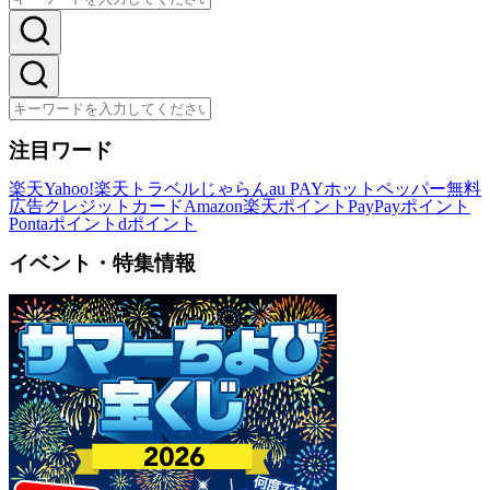
注目ワード
楽天
Yahoo!
楽天トラベル
じゃらん
au PAY
ホットペッパー
無料
広告
クレジットカード
Amazon
楽天ポイント
PayPayポイント
Pontaポイント
dポイント
イベント・特集情報