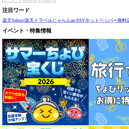
注目ワード
楽天
Yahoo!
楽天トラベル
じゃらん
au PAY
ホットペッパー
無料
イベント・特集情報