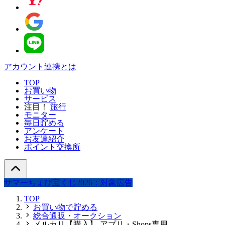
アカウント連携とは
TOP
お買い物
サービス
注目！
旅行
モニター
毎日貯める
アンケート
お友達紹介
ポイント交換所
サマーちょび宝くじ2026：対象広告
TOP
お買い物で貯める
総合通販・オークション
メルカリ【購入】-アプリ・Shops専用