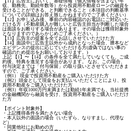
【11】広告主において、基礎情報（個人情報を含まない年
収、勤務先、勤続年数等）から投資用不動産ローンの融資を
受けることができる、と判断できること（本項目の判断基準
についての詳細はお答え致しかねますのでご了承ください）
【12】お申し込み後、事前の内容確認のお電話にご対応いた
だける方（不動産購入が難しいと広告主担当が判断した場合
は面談をお断りする場合があります。その場合は獲得対象外
となりますのであらかじめご了承ください。）
【13】広告主の提案を全てお話しさせていただけた方
【14】面談中に広告主以外から成約となった場合、謄本など
エビデンスの提出に応じていただける方(虚偽ではない事の
確認のため提出をお願いしております。)
上記 【1】〜【14】 の条件を全て満たしていなくても、ご成
約後、特典を進呈する場合があります。 なお、この場合、
付与決定までは「付与保留」の取り扱いとさせていただきま
すので、ご了承ください。
（例1） 現金で投資用不動産をご購入いただけた方
（例2）頭金として現金をお支払いいただくことにより、投
資用不動産をご購入いただけた方
（例3）年収1000万円未満または勤続1年未満でも、当社提携
の金融機関から融資を受け、投資用不動産をご購入いただけ
た方
【ポイント対象外】
・上記獲得条件を満たさない場合
・本人以外の面談の場合（いたずら、なりすまし、代理な
ど）
・同業他社にお勤めの方