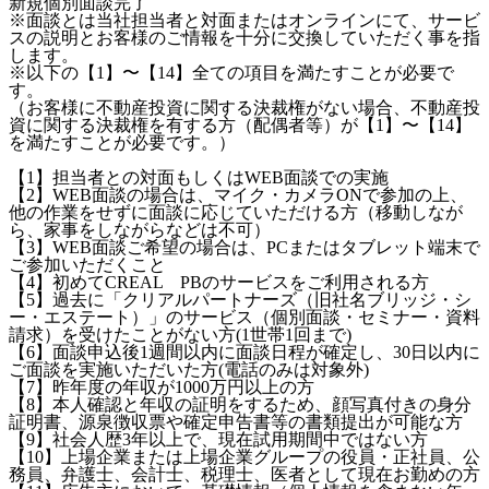
新規個別面談完了
※面談とは当社担当者と対面またはオンラインにて、サービ
スの説明とお客様のご情報を十分に交換していただく事を指
します。
※以下の【1】〜【14】全ての項目を満たすことが必要で
す。
（お客様に不動産投資に関する決裁権がない場合、不動産投
資に関する決裁権を有する方（配偶者等）が【1】〜【14】
を満たすことが必要です。）
【1】担当者との対面もしくはWEB面談での実施
【2】WEB面談の場合は、マイク・カメラONで参加の上、
他の作業をせずに面談に応じていただける方（移動しなが
ら、家事をしながらなどは不可）
【3】WEB面談ご希望の場合は、PCまたはタブレット端末で
ご参加いただくこと
【4】初めてCREAL PBのサービスをご利用される方
【5】過去に「クリアルパートナーズ（旧社名ブリッジ・シ
ー・エステート）」のサービス（個別面談・セミナー・資料
請求）を受けたことがない方(1世帯1回まで)
【6】面談申込後1週間以内に面談日程が確定し、30日以内に
ご面談を実施いただいた方(電話のみは対象外)
【7】昨年度の年収が1000万円以上の方
【8】本人確認と年収の証明をするため、顔写真付きの身分
証明書、源泉徴収票や確定申告書等の書類提出が可能な方
【9】社会人歴3年以上で、現在試用期間中ではない方
【10】上場企業または上場企業グループの役員・正社員、公
務員、弁護士、会計士、税理士、医者として現在お勤めの方