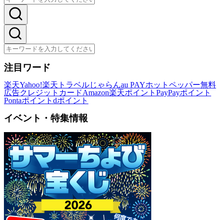
注目ワード
楽天
Yahoo!
楽天トラベル
じゃらん
au PAY
ホットペッパー
無料
広告
クレジットカード
Amazon
楽天ポイント
PayPayポイント
Pontaポイント
dポイント
イベント・特集情報