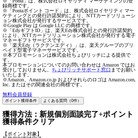
※「Ponta」は、株式会社ロイヤリティ マーケティングの登
録商標です。
※「Pontaポイント コード」は、株式会社ロイヤリティ マー
ケティングとの発行許諾契約により、NTTカードソリューシ
ョン株式会社が発行するサービスです。
※Google Play は Google LLC の商標です。
※「EdyギフトID」は、楽天Edy株式会社との発行許諾契約
により、NTTカードソリューション株式会社が発行する電子
マネーギフトサービスです。
※「楽天Edy（ラクテンエディ）」は、楽天グループのプリ
ペイド型電子マネーサービスです。
※本プロモーションは株式会社ちょびリッチによる提供で
す。
本プロモーションについてのお問い合わせは Amazon ではお
受けしておりません。
ちょびリッチサポート窓口
までお願い
いたします。
※Amazon、Amazon.co.jp およびそれらのロゴは Amazon.com,
Inc. またはその関連会社の商標です。
無料会員登録
ポイント獲得条件
よくある質問（
0
件）
獲得方法：新規個別面談完了+ポイント
獲得条件クリア
【ポイント対象】