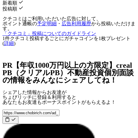
新着順
投稿順
クチコミはご利用いただいた広告に対して、
ポイント通帳の
予定明細
・
広告利用履歴
から投稿いただけま
す。
「クチコミ」投稿についてのガイドライン
1件クチコミ投稿するごとに
ガチャコインを1枚
プレゼント
(
詳細
)
PR【年収1000万円以上の方限定】creal
PB（クリアルPB）不動産投資個別面談
の情報をみんなにシェアしてね！
シェアした情報からお友達が
ちょびリッチに登録＆利用すると
あなたもお友達も
ボーナスポイント
がもらえるよ！