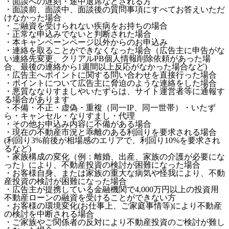
・面談への遅刻・途中退席などされる方
・面談前、面談中、面談後の質問事項にすべてお答えいただ
けなかった場合
・ご融資を受けられない疾病をお持ちの場合
・正常な申込みでないと判断された場合
・本キャンペーンページ以外からのお申込み
・連絡を取ることができなくなった場合（広告主に申告がな
い連絡先変更、クリアルPB個人情報削除依頼があった場
合、最後の連絡から1週間以上反応がなかった場合など)
・広告主へポイントに関する問い合わせを直接行った場合
・ポイントについて広告主に脅迫のような連絡をした場合
・悪質ななりすましやいたずらは、サイト運営者等に通報す
る場合があります
・不備・不正・虚偽・重複（同一IP、同一世帯）・いたず
ら・キャンセル・なりすまし・代理
・その他お申込み内容に不備がある場合
・現在の不動産市況と乖離のある利回りを要求される場合
(利回り3%前後が相場感のエリアで、利回り10%を要求され
るなど)
・家族構成の変化（例：離婚、出産、家族の介護が必要にな
った）により、不動産投資の検討が困難になった場合
・お客様自身、または家族の重大な病気や怪我により、不動
産投資の検討が困難になった場合
・広告主が提携している金融機関で4,000万円以上の投資用
不動産ローンの融資を受けることができない方
・お客様の環境変化(お仕事上、ご家庭事情等)により不動産
の検討を中断される場合
・ご家族やご関係者の反対により不動産投資のご検討が難し