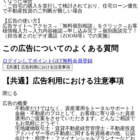
くなった場合
・ご自宅の購入を並行して検討されており、住宅ローン優先
で不動産投資のご判断が難しい場合
【広告の使い方】
広告サイトへアクセス→「無料個別相談」をクリック→お客
様情報入力→入力内容確認→申し込み完了→個別面談完了！
（担当者とのビデオ通話（ZOOM等）での実施）
この広告についてのよくある質問
ログインしてポイントGET
無料会員登録
【共通】広告利用における注意事項
【共通】広告利用における注意事項
閉じる
広告の概要
不動産だけではなく、資産運用をトータルサポート！
金融・不動産のプロとして、お客様に寄り添った資産
運用のご提案をさせていただきます。どんなご相談で
もお気軽にどうぞ！
宅地建物取引士・賃貸不動産経営管理士・不動産投資
アドバイザー等の不動産に関する有資格者の他、公認
会計士・税理士・ファイナンシャルプランナーなどお