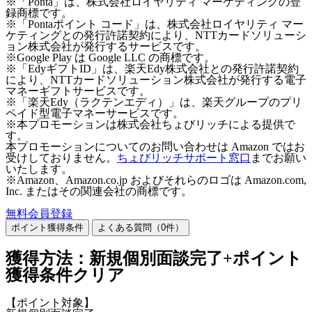
※「Ponta」は、株式会社ロイヤリティ マーケティングの登
録商標です。
※「Pontaポイント コード」は、株式会社ロイヤリティ マー
ケティングとの発行許諾契約により、NTTカードソリューシ
ョン株式会社が発行するサービスです。
※Google Play は Google LLC の商標です。
※「EdyギフトID」は、楽天Edy株式会社との発行許諾契約
により、NTTカードソリューション株式会社が発行する電子
マネーギフトサービスです。
※「楽天Edy（ラクテンエディ）」は、楽天グループのプリ
ペイド型電子マネーサービスです。
※本プロモーションは株式会社ちょびリッチによる提供で
す。
本プロモーションについてのお問い合わせは Amazon ではお
受けしておりません。
ちょびリッチサポート窓口
までお願い
いたします。
※Amazon、Amazon.co.jp およびそれらのロゴは Amazon.com,
Inc. またはその関連会社の商標です。
無料会員登録
ポイント獲得条件
よくある質問（
0
件）
獲得方法：新規個別面談完了+ポイント
獲得条件クリア
【ポイント対象】