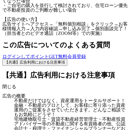
くなった場合
・ご自宅の購入を並行して検討されており、住宅ローン優先
で不動産投資のご判断が難しい場合
【広告の使い方】
広告サイトへアクセス→「無料個別相談」をクリック→お客
様情報入力→入力内容確認→申し込み完了→個別面談完了！
（担当者とのビデオ通話（ZOOM等）での実施）
この広告についてのよくある質問
ログインしてポイントGET
無料会員登録
【共通】広告利用における注意事項
【共通】広告利用における注意事項
閉じる
広告の概要
不動産だけではなく、資産運用をトータルサポート！
金融・不動産のプロとして、お客様に寄り添った資産
運用のご提案をさせていただきます。どんなご相談で
もお気軽にどうぞ！
宅地建物取引士・賃貸不動産経営管理士・不動産投資
アドバイザー等の不動産に関する有資格者の他、公認
会計士・税理士・ファイナンシャルプランナーなどお