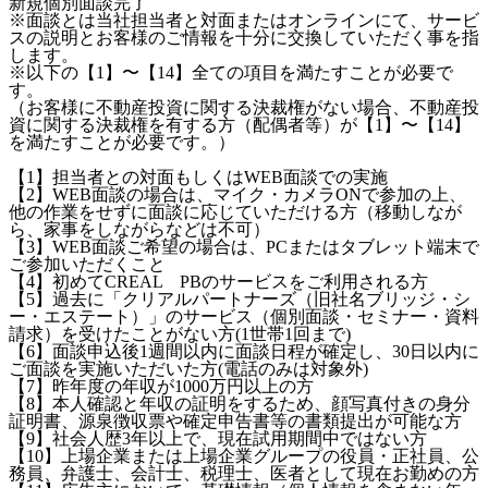
新規個別面談完了
※面談とは当社担当者と対面またはオンラインにて、サービ
スの説明とお客様のご情報を十分に交換していただく事を指
します。
※以下の【1】〜【14】全ての項目を満たすことが必要で
す。
（お客様に不動産投資に関する決裁権がない場合、不動産投
資に関する決裁権を有する方（配偶者等）が【1】〜【14】
を満たすことが必要です。）
【1】担当者との対面もしくはWEB面談での実施
【2】WEB面談の場合は、マイク・カメラONで参加の上、
他の作業をせずに面談に応じていただける方（移動しなが
ら、家事をしながらなどは不可）
【3】WEB面談ご希望の場合は、PCまたはタブレット端末で
ご参加いただくこと
【4】初めてCREAL PBのサービスをご利用される方
【5】過去に「クリアルパートナーズ（旧社名ブリッジ・シ
ー・エステート）」のサービス（個別面談・セミナー・資料
請求）を受けたことがない方(1世帯1回まで)
【6】面談申込後1週間以内に面談日程が確定し、30日以内に
ご面談を実施いただいた方(電話のみは対象外)
【7】昨年度の年収が1000万円以上の方
【8】本人確認と年収の証明をするため、顔写真付きの身分
証明書、源泉徴収票や確定申告書等の書類提出が可能な方
【9】社会人歴3年以上で、現在試用期間中ではない方
【10】上場企業または上場企業グループの役員・正社員、公
務員、弁護士、会計士、税理士、医者として現在お勤めの方