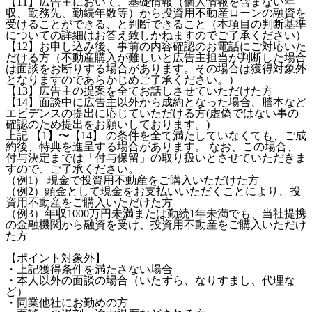
【11】広告主において、基礎情報（個人情報を含まない年
収、勤務先、勤続年数等）から投資用不動産ローンの融資を
受けることができる、と判断できること（本項目の判断基準
についての詳細はお答え致しかねますのでご了承ください）
【12】お申し込み後、事前の内容確認のお電話にご対応いた
だける方（不動産購入が難しいと広告主担当が判断した場合
は面談をお断りする場合があります。その場合は獲得対象外
となりますのであらかじめご了承ください。）
【13】広告主の提案を全てお話しさせていただけた方
【14】面談中に広告主以外から成約となった場合、謄本など
エビデンスの提出に応じていただける方(虚偽ではない事の
確認のため提出をお願いしております。)
上記 【1】〜【14】 の条件を全て満たしていなくても、ご成
約後、特典を進呈する場合があります。 なお、この場合、
付与決定までは「付与保留」の取り扱いとさせていただきま
すので、ご了承ください。
（例1） 現金で投資用不動産をご購入いただけた方
（例2）頭金として現金をお支払いいただくことにより、投
資用不動産をご購入いただけた方
（例3）年収1000万円未満または勤続1年未満でも、当社提携
の金融機関から融資を受け、投資用不動産をご購入いただけ
た方
【ポイント対象外】
・上記獲得条件を満たさない場合
・本人以外の面談の場合（いたずら、なりすまし、代理な
ど）
・同業他社にお勤めの方