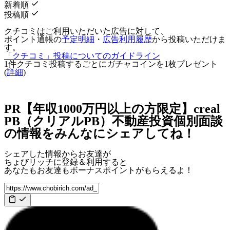
新着順
投稿順
クチコミはご利用いただいた広告に対して、
ポイント通帳の
予定明細
・
広告利用履歴
から投稿いただけま
す。
「クチコミ」投稿についてのガイドライン
1件クチコミ投稿するごとに
ガチャコインを1枚
プレゼント
(
詳細
)
PR【年収1000万円以上の方限定】creal
PB（クリアルPB）不動産投資個別面談
の情報をみんなにシェアしてね！
シェアした情報からお友達が
ちょびリッチに登録＆利用すると
あなたもお友達も
ボーナスポイント
がもらえるよ！