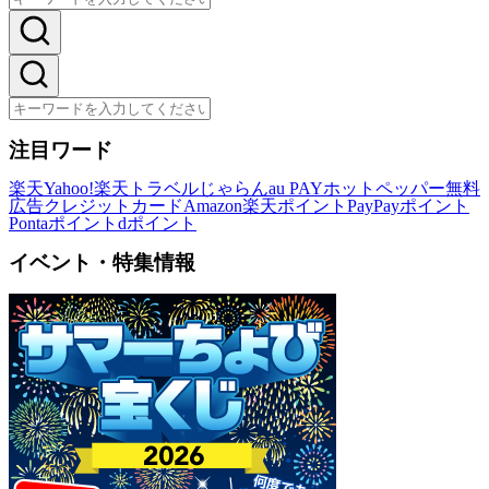
注目ワード
楽天
Yahoo!
楽天トラベル
じゃらん
au PAY
ホットペッパー
無料
広告
クレジットカード
Amazon
楽天ポイント
PayPayポイント
Pontaポイント
dポイント
イベント・特集情報