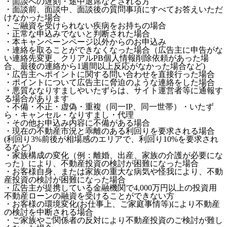
・面談への遅刻・途中退席などされる方
・面談前、面談中、面談後の質問事項にすべてお答えいただ
けなかった場合
・ご融資を受けられない疾病をお持ちの場合
・正常な申込みでないと判断された場合
・本キャンペーンページ以外からのお申込み
・連絡を取ることができなくなった場合（広告主に申告がな
い連絡先変更、クリアルPB個人情報削除依頼があった場
合、最後の連絡から1週間以上反応がなかった場合など)
・広告主へポイントに関する問い合わせを直接行った場合
・ポイントについて広告主に脅迫のような連絡をした場合
・悪質ななりすましやいたずらは、サイト運営者等に通報す
る場合があります
・不備・不正・虚偽・重複（同一IP、同一世帯）・いたず
ら・キャンセル・なりすまし・代理
・その他お申込み内容に不備がある場合
・現在の不動産市況と乖離のある利回りを要求される場合
(利回り3%前後が相場感のエリアで、利回り10%を要求され
るなど)
・家族構成の変化（例：離婚、出産、家族の介護が必要にな
った）により、不動産投資の検討が困難になった場合
・お客様自身、または家族の重大な病気や怪我により、不動
産投資の検討が困難になった場合
・広告主が提携している金融機関で4,000万円以上の投資用
不動産ローンの融資を受けることができない方
・お客様の環境変化(お仕事上、ご家庭事情等)により不動産
の検討を中断される場合
・ご家族やご関係者の反対により不動産投資のご検討が難し