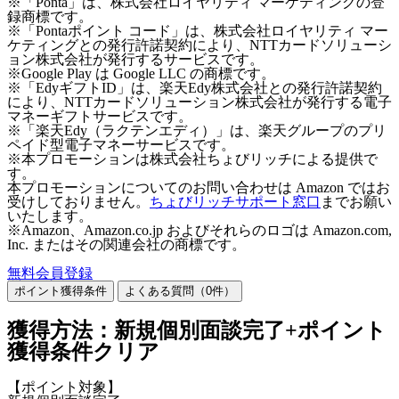
※「Ponta」は、株式会社ロイヤリティ マーケティングの登
録商標です。
※「Pontaポイント コード」は、株式会社ロイヤリティ マー
ケティングとの発行許諾契約により、NTTカードソリューシ
ョン株式会社が発行するサービスです。
※Google Play は Google LLC の商標です。
※「EdyギフトID」は、楽天Edy株式会社との発行許諾契約
により、NTTカードソリューション株式会社が発行する電子
マネーギフトサービスです。
※「楽天Edy（ラクテンエディ）」は、楽天グループのプリ
ペイド型電子マネーサービスです。
※本プロモーションは株式会社ちょびリッチによる提供で
す。
本プロモーションについてのお問い合わせは Amazon ではお
受けしておりません。
ちょびリッチサポート窓口
までお願い
いたします。
※Amazon、Amazon.co.jp およびそれらのロゴは Amazon.com,
Inc. またはその関連会社の商標です。
無料会員登録
ポイント獲得条件
よくある質問（
0
件）
獲得方法：新規個別面談完了+ポイント
獲得条件クリア
【ポイント対象】