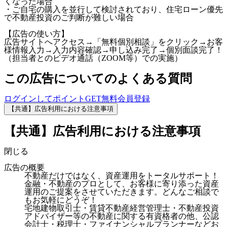
くなった場合
・ご自宅の購入を並行して検討されており、住宅ローン優先
で不動産投資のご判断が難しい場合
【広告の使い方】
広告サイトへアクセス→「無料個別相談」をクリック→お客
様情報入力→入力内容確認→申し込み完了→個別面談完了！
（担当者とのビデオ通話（ZOOM等）での実施）
この広告についてのよくある質問
ログインしてポイントGET
無料会員登録
【共通】広告利用における注意事項
【共通】広告利用における注意事項
閉じる
広告の概要
不動産だけではなく、資産運用をトータルサポート！
金融・不動産のプロとして、お客様に寄り添った資産
運用のご提案をさせていただきます。どんなご相談で
もお気軽にどうぞ！
宅地建物取引士・賃貸不動産経営管理士・不動産投資
アドバイザー等の不動産に関する有資格者の他、公認
会計士・税理士・ファイナンシャルプランナーなどお