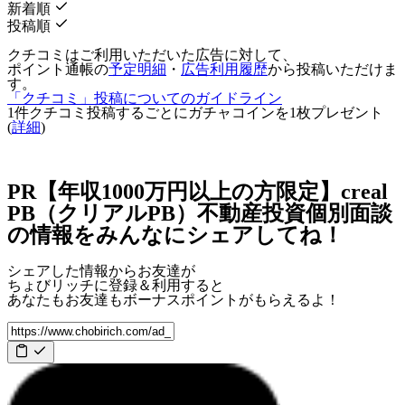
新着順
投稿順
クチコミはご利用いただいた広告に対して、
ポイント通帳の
予定明細
・
広告利用履歴
から投稿いただけま
す。
「クチコミ」投稿についてのガイドライン
1件クチコミ投稿するごとに
ガチャコインを1枚
プレゼント
(
詳細
)
PR【年収1000万円以上の方限定】creal
PB（クリアルPB）不動産投資個別面談
の情報をみんなにシェアしてね！
シェアした情報からお友達が
ちょびリッチに登録＆利用すると
あなたもお友達も
ボーナスポイント
がもらえるよ！