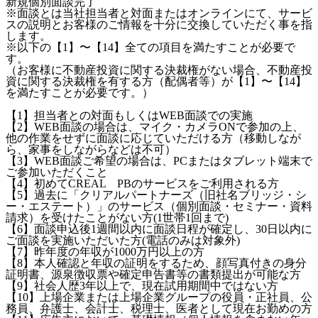
新規個別面談完了
※面談とは当社担当者と対面またはオンラインにて、サービ
スの説明とお客様のご情報を十分に交換していただく事を指
します。
※以下の【1】〜【14】全ての項目を満たすことが必要で
す。
（お客様に不動産投資に関する決裁権がない場合、不動産投
資に関する決裁権を有する方（配偶者等）が【1】〜【14】
を満たすことが必要です。）
【1】担当者との対面もしくはWEB面談での実施
【2】WEB面談の場合は、マイク・カメラONで参加の上、
他の作業をせずに面談に応じていただける方（移動しなが
ら、家事をしながらなどは不可）
【3】WEB面談ご希望の場合は、PCまたはタブレット端末で
ご参加いただくこと
【4】初めてCREAL PBのサービスをご利用される方
【5】過去に「クリアルパートナーズ（旧社名ブリッジ・シ
ー・エステート）」のサービス（個別面談・セミナー・資料
請求）を受けたことがない方(1世帯1回まで)
【6】面談申込後1週間以内に面談日程が確定し、30日以内に
ご面談を実施いただいた方(電話のみは対象外)
【7】昨年度の年収が1000万円以上の方
【8】本人確認と年収の証明をするため、顔写真付きの身分
証明書、源泉徴収票や確定申告書等の書類提出が可能な方
【9】社会人歴3年以上で、現在試用期間中ではない方
【10】上場企業または上場企業グループの役員・正社員、公
務員、弁護士、会計士、税理士、医者として現在お勤めの方