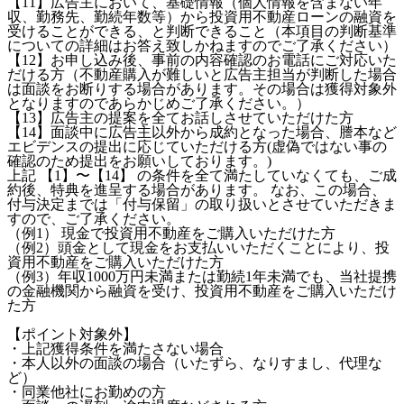
【11】広告主において、基礎情報（個人情報を含まない年
収、勤務先、勤続年数等）から投資用不動産ローンの融資を
受けることができる、と判断できること（本項目の判断基準
についての詳細はお答え致しかねますのでご了承ください）
【12】お申し込み後、事前の内容確認のお電話にご対応いた
だける方（不動産購入が難しいと広告主担当が判断した場合
は面談をお断りする場合があります。その場合は獲得対象外
となりますのであらかじめご了承ください。）
【13】広告主の提案を全てお話しさせていただけた方
【14】面談中に広告主以外から成約となった場合、謄本など
エビデンスの提出に応じていただける方(虚偽ではない事の
確認のため提出をお願いしております。)
上記 【1】〜【14】 の条件を全て満たしていなくても、ご成
約後、特典を進呈する場合があります。 なお、この場合、
付与決定までは「付与保留」の取り扱いとさせていただきま
すので、ご了承ください。
（例1） 現金で投資用不動産をご購入いただけた方
（例2）頭金として現金をお支払いいただくことにより、投
資用不動産をご購入いただけた方
（例3）年収1000万円未満または勤続1年未満でも、当社提携
の金融機関から融資を受け、投資用不動産をご購入いただけ
た方
【ポイント対象外】
・上記獲得条件を満たさない場合
・本人以外の面談の場合（いたずら、なりすまし、代理な
ど）
・同業他社にお勤めの方