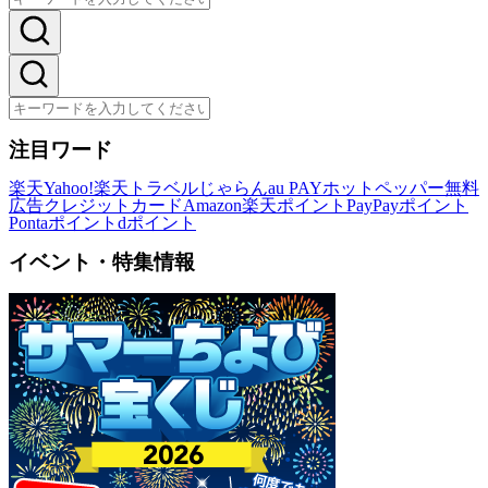
注目ワード
楽天
Yahoo!
楽天トラベル
じゃらん
au PAY
ホットペッパー
無料
広告
クレジットカード
Amazon
楽天ポイント
PayPayポイント
Pontaポイント
dポイント
イベント・特集情報