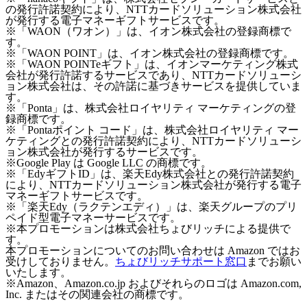
の発行許諾契約により、NTTカードソリューション株式会社
が発行する電子マネーギフトサービスです。
※「WAON（ワオン）」は、イオン株式会社の登録商標で
す。
※「WAON POINT」は、イオン株式会社の登録商標です。
※「WAON POINTeギフト」は、イオンマーケティング株式
会社が発行許諾するサービスであり、NTTカードソリューシ
ョン株式会社は、その許諾に基づきサービスを提供していま
す。
※「Ponta」は、株式会社ロイヤリティ マーケティングの登
録商標です。
※「Pontaポイント コード」は、株式会社ロイヤリティ マー
ケティングとの発行許諾契約により、NTTカードソリューシ
ョン株式会社が発行するサービスです。
※Google Play は Google LLC の商標です。
※「EdyギフトID」は、楽天Edy株式会社との発行許諾契約
により、NTTカードソリューション株式会社が発行する電子
マネーギフトサービスです。
※「楽天Edy（ラクテンエディ）」は、楽天グループのプリ
ペイド型電子マネーサービスです。
※本プロモーションは株式会社ちょびリッチによる提供で
す。
本プロモーションについてのお問い合わせは Amazon ではお
受けしておりません。
ちょびリッチサポート窓口
までお願い
いたします。
※Amazon、Amazon.co.jp およびそれらのロゴは Amazon.com,
Inc. またはその関連会社の商標です。