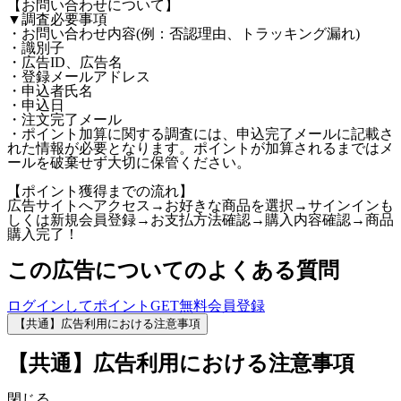
【お問い合わせについて】
▼調査必要事項
・お問い合わせ内容(例：否認理由、トラッキング漏れ)
・識別子
・広告ID、広告名
・登録メールアドレス
・申込者氏名
・申込日
・注文完了メール
・ポイント加算に関する調査には、申込完了メールに記載さ
れた情報が必要となります。ポイントが加算されるまではメ
ールを破棄せず大切に保管ください。
【ポイント獲得までの流れ】
広告サイトへアクセス→お好きな商品を選択→サインインも
しくは新規会員登録→お支払方法確認→購入内容確認→商品
購入完了！
この広告についてのよくある質問
ログインしてポイントGET
無料会員登録
【共通】広告利用における注意事項
【共通】広告利用における注意事項
閉じる