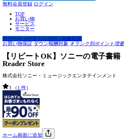
無料会員登録
ログイン
TOP
お買い物
サービス
モニター
サマーちょび宝くじ2026：対象広告
お買い物保証
ダウン報酬対象
＃ランク別ポイント増量
【リピートOK】ソニーの電子書籍
Reader Store
株式会社ソニー・ミュージックエンタテインメント
3
（
1 件
）
ホーム画面に追加