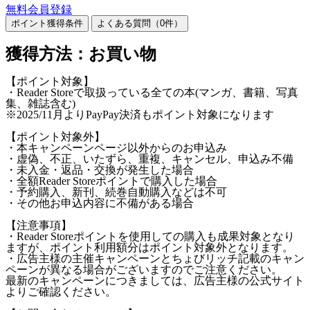
無料会員登録
ポイント獲得条件
よくある質問（
0
件）
獲得方法：お買い物
【ポイント対象】
・Reader Storeで取扱っている全ての本(マンガ、書籍、写真
集、雑誌含む)
※2025/11月よりPayPay決済もポイント対象になります
【ポイント対象外】
・本キャンペーンページ以外からのお申込み
・虚偽、不正、いたずら、重複、キャンセル、申込み不備
・未入金・返品・交換が発生した場合
・全額Reader Storeポイントで購入した場合
・予約購入、新刊、続巻自動購入などは不可
・その他お申込内容に不備がある場合
【注意事項】
・Reader Storeポイントを使用しての購入も成果対象となり
ますが、ポイント利用額分はポイント対象外となります。
・広告主様の主催キャンペーンとちょびリッチ記載のキャン
ペーンが異なる場合がございますのでご注意ください。
最新のキャンペーンにつきましては、広告主様の公式サイト
よりご確認ください。