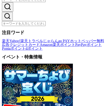
注目ワード
楽天
Yahoo!
楽天トラベル
じゃらん
au PAY
ホットペッパー
無料
広告
クレジットカード
Amazon
楽天ポイント
PayPayポイント
Pontaポイント
dポイント
イベント・特集情報