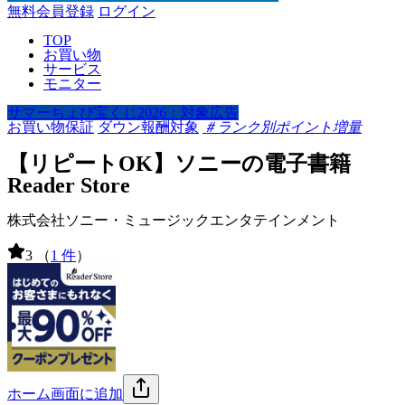
無料会員登録
ログイン
TOP
お買い物
サービス
モニター
サマーちょび宝くじ2026：対象広告
お買い物保証
ダウン報酬対象
＃ランク別ポイント増量
【リピートOK】ソニーの電子書籍
Reader Store
株式会社ソニー・ミュージックエンタテインメント
3
（
1 件
）
ホーム画面に追加