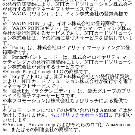
の発行許諾契約により、NTTカードソリューション株式会社
が発行する電子マネーギフトサービスです。
※「WAON（ワオン）」は、イオン株式会社の登録商標で
す。
※「WAON POINT」は、イオン株式会社の登録商標です。
※「WAON POINTeギフト」は、イオンマーケティング株式
会社が発行許諾するサービスであり、NTTカードソリューシ
ョン株式会社は、その許諾に基づきサービスを提供していま
す。
※「Ponta」は、株式会社ロイヤリティ マーケティングの登
録商標です。
※「Pontaポイント コード」は、株式会社ロイヤリティ マー
ケティングとの発行許諾契約により、NTTカードソリューシ
ョン株式会社が発行するサービスです。
※Google Play は Google LLC の商標です。
※「EdyギフトID」は、楽天Edy株式会社との発行許諾契約
により、NTTカードソリューション株式会社が発行する電子
マネーギフトサービスです。
※「楽天Edy（ラクテンエディ）」は、楽天グループのプリ
ペイド型電子マネーサービスです。
※本プロモーションは株式会社ちょびリッチによる提供で
す。
本プロモーションについてのお問い合わせは Amazon ではお
受けしておりません。
ちょびリッチサポート窓口
までお願い
いたします。
※Amazon、Amazon.co.jp およびそれらのロゴは Amazon.com,
Inc. またはその関連会社の商標です。