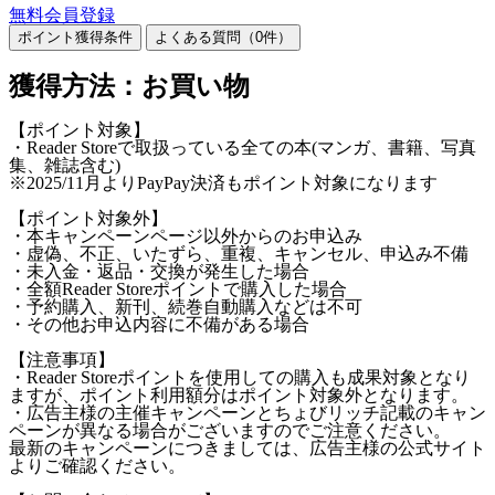
無料会員登録
ポイント獲得条件
よくある質問（
0
件）
獲得方法：お買い物
【ポイント対象】
・Reader Storeで取扱っている全ての本(マンガ、書籍、写真
集、雑誌含む)
※2025/11月よりPayPay決済もポイント対象になります
【ポイント対象外】
・本キャンペーンページ以外からのお申込み
・虚偽、不正、いたずら、重複、キャンセル、申込み不備
・未入金・返品・交換が発生した場合
・全額Reader Storeポイントで購入した場合
・予約購入、新刊、続巻自動購入などは不可
・その他お申込内容に不備がある場合
【注意事項】
・Reader Storeポイントを使用しての購入も成果対象となり
ますが、ポイント利用額分はポイント対象外となります。
・広告主様の主催キャンペーンとちょびリッチ記載のキャン
ペーンが異なる場合がございますのでご注意ください。
最新のキャンペーンにつきましては、広告主様の公式サイト
よりご確認ください。