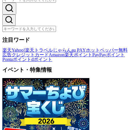
注目ワード
楽天
Yahoo!
楽天トラベル
じゃらん
au PAY
ホットペッパー
無料
広告
クレジットカード
Amazon
楽天ポイント
PayPayポイント
Pontaポイント
dポイント
イベント・特集情報