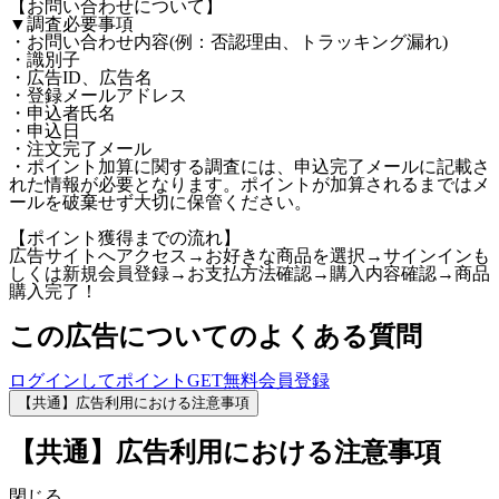
【お問い合わせについて】
▼調査必要事項
・お問い合わせ内容(例：否認理由、トラッキング漏れ)
・識別子
・広告ID、広告名
・登録メールアドレス
・申込者氏名
・申込日
・注文完了メール
・ポイント加算に関する調査には、申込完了メールに記載さ
れた情報が必要となります。ポイントが加算されるまではメ
ールを破棄せず大切に保管ください。
【ポイント獲得までの流れ】
広告サイトへアクセス→お好きな商品を選択→サインインも
しくは新規会員登録→お支払方法確認→購入内容確認→商品
購入完了！
この広告についてのよくある質問
ログインしてポイントGET
無料会員登録
【共通】広告利用における注意事項
【共通】広告利用における注意事項
閉じる