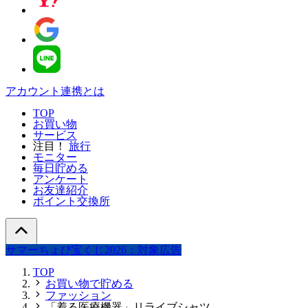
アカウント連携とは
TOP
お買い物
サービス
注目！
旅行
モニター
毎日貯める
アンケート
お友達紹介
ポイント交換所
サマーちょび宝くじ2026：対象広告
TOP
お買い物で貯める
ファッション
「着る医療機器」リライブシャツ