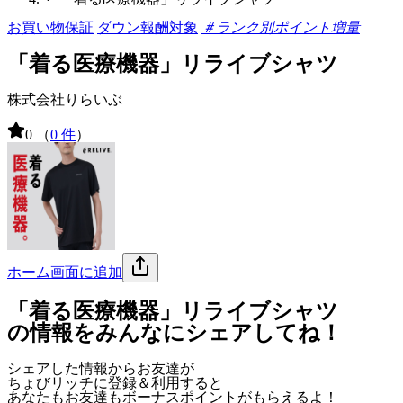
お買い物保証
ダウン報酬対象
＃ランク別ポイント増量
「着る医療機器」リライブシャツ
株式会社りらいぶ
0
（
0 件
）
ホーム画面に追加
「着る医療機器」リライブシャツ
の情報をみんなにシェアしてね！
シェアした情報からお友達が
ちょびリッチに登録＆利用すると
あなたもお友達も
ボーナスポイント
がもらえるよ！