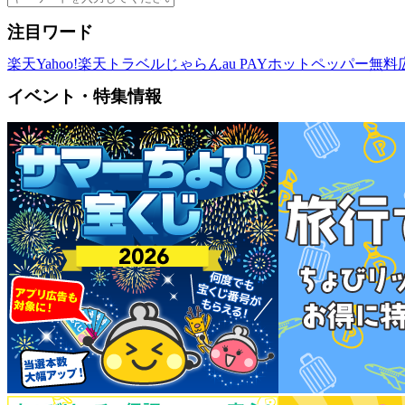
注目ワード
楽天
Yahoo!
楽天トラベル
じゃらん
au PAY
ホットペッパー
無料
イベント・特集情報