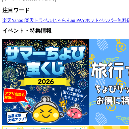
注目ワード
楽天
Yahoo!
楽天トラベル
じゃらん
au PAY
ホットペッパー
無料
イベント・特集情報