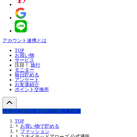
アカウント連携とは
TOP
お買い物
サービス
注目！
旅行
モニター
毎日貯める
アンケート
お友達紹介
ポイント交換所
サマーちょび宝くじ2026：対象広告
TOP
お買い物で貯める
ファッション
ユナイテッドアローズ 公式通販