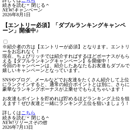
詳しくは
こちら
続きを読む
閉じる
NEW!
キャンペーン
2026年8月1日
【エントリー必須】「ダブルランキングキャンペ
ーン」開催中♪
※紹介者の方は【エントリーが必須】となります。エントリ
ーをお忘れなく！
現在、ちょびリッチでは紹介すればするほどボーナスがもら
える【ダブルランキングキャンペーン】を開催中！
今回のキャンペーンは、紹介したあなたもお友達もダブルで
嬉しいキャンペーンとなっています。
SNSやブログ、メールなどでお友達をたくさん紹介して上位
にランクインすると、通常の紹介ポイントとは別に、さらに
豪華なランキングボーナスが上乗せでもらえちゃいます！
お友達もポイントを貯めれば貯めるほどランキング上位を狙
えます！ぜひ友達と一緒にランキング上位を狙いましょう！
詳しくは
こちら
続きを読む
閉じる
NEW!
リリース
その他
2026年7月13日