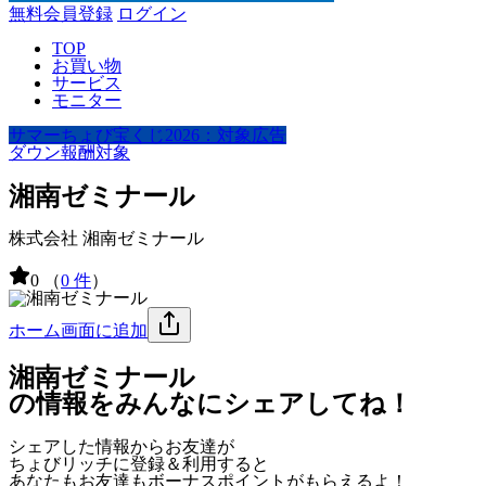
無料会員登録
ログイン
TOP
お買い物
サービス
モニター
サマーちょび宝くじ2026：対象広告
ダウン報酬対象
湘南ゼミナール
株式会社 湘南ゼミナール
0
（
0 件
）
ホーム画面に追加
湘南ゼミナール
の情報をみんなにシェアしてね！
シェアした情報からお友達が
ちょびリッチに登録＆利用すると
あなたもお友達も
ボーナスポイント
がもらえるよ！