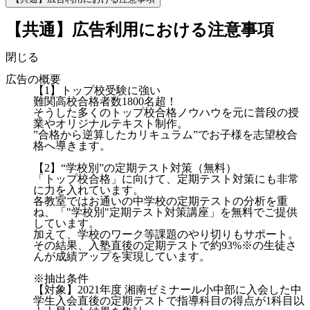
【共通】広告利用における注意事項
閉じる
広告の概要
【1】トップ校受験に強い
難関高校合格者数1800名超！
そうした多くのトップ校合格ノウハウを元に普段の授
業やオリジナルテキスト制作。
”合格から逆算したカリキュラム”でお子様を志望校合
格へ導きます。
【2】“学校別”の定期テスト対策（無料）
「トップ校合格」に向けて、定期テスト対策にも非常
に力を入れています。
各教室ではお通いの中学校の定期テストの分析を重
ね、「"学校別"定期テスト対策講座」を無料でご提供
しています。
加えて、学校のワーク等課題のやり切りもサポート。
その結果、入塾直後の定期テストで約93%※の生徒さ
んが成績アップを実現しています。
※抽出条件
【対象】2021年度 湘南ゼミナール小中部に入会した中
学生入会直後の定期テストで指導科目の得点が1科目以