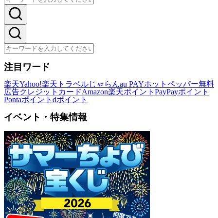
注目ワード
楽天
Yahoo!
楽天トラベル
じゃらん
au PAY
ホットペッパー
無料
広告
クレジットカード
Amazon
楽天ポイント
PayPayポイント
Pontaポイント
dポイント
イベント・特集情報