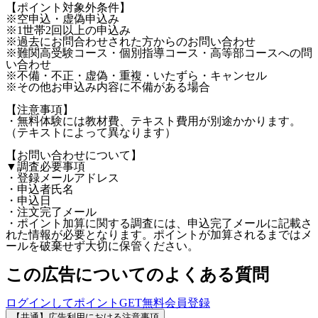
【ポイント対象外条件】
※空申込・虚偽申込み
※1世帯2回以上の申込み
※過去にお問合わせされた方からのお問い合わせ
※難関高受験コース・個別指導コース・高等部コースへの問
い合わせ
※不備・不正・虚偽・重複・いたずら・キャンセル
※その他お申込み内容に不備がある場合
【注意事項】
・無料体験には教材費、テキスト費用が別途かかります。
（テキストによって異なります）
【お問い合わせについて】
▼調査必要事項
・登録メールアドレス
・申込者氏名
・申込日
・注文完了メール
・ポイント加算に関する調査には、申込完了メールに記載さ
れた情報が必要となります。ポイントが加算されるまではメ
ールを破棄せず大切に保管ください。
この広告についてのよくある質問
ログインしてポイントGET
無料会員登録
【共通】広告利用における注意事項