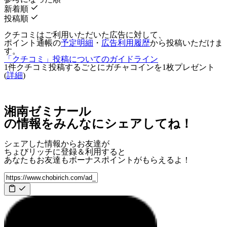
新着順
投稿順
クチコミはご利用いただいた広告に対して、
ポイント通帳の
予定明細
・
広告利用履歴
から投稿いただけま
す。
「クチコミ」投稿についてのガイドライン
1件クチコミ投稿するごとに
ガチャコインを1枚
プレゼント
(
詳細
)
湘南ゼミナール
の情報をみんなにシェアしてね！
シェアした情報からお友達が
ちょびリッチに登録＆利用すると
あなたもお友達も
ボーナスポイント
がもらえるよ！