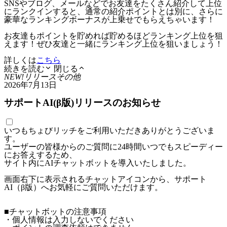
SNSやブログ、メールなどでお友達をたくさん紹介して上位
にランクインすると、通常の紹介ポイントとは別に、さらに
豪華なランキングボーナスが上乗せでもらえちゃいます！
お友達もポイントを貯めれば貯めるほどランキング上位を狙
えます！ぜひ友達と一緒にランキング上位を狙いましょう！
詳しくは
こちら
続きを読む
閉じる
NEW!
リリース
その他
2026年7月13日
サポートAI(β版)リリースのお知らせ
いつもちょびリッチをご利用いただきありがとうございま
す。
ユーザーの皆様からのご質問に24時間いつでもスピーディー
にお答えするため、
サイト内にAIチャットボットを導入いたしました。
画面右下に表示されるチャットアイコンから、サポート
AI（β版）へお気軽にご質問いただけます。
■チャットボットの注意事項
・個人情報は入力しないでください