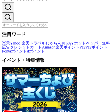
注目ワード
楽天
Yahoo!
楽天トラベル
じゃらん
au PAY
ホットペッパー
無料
広告
クレジットカード
Amazon
楽天ポイント
PayPayポイント
Pontaポイント
dポイント
イベント・特集情報