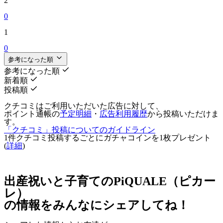
2
0
1
0
参考になった順
参考になった順
新着順
投稿順
クチコミはご利用いただいた広告に対して、
ポイント通帳の
予定明細
・
広告利用履歴
から投稿いただけま
す。
「クチコミ」投稿についてのガイドライン
1件クチコミ投稿するごとに
ガチャコインを1枚
プレゼント
(
詳細
)
出産祝いと子育てのPiQUALE（ピカー
レ）
の情報をみんなにシェアしてね！