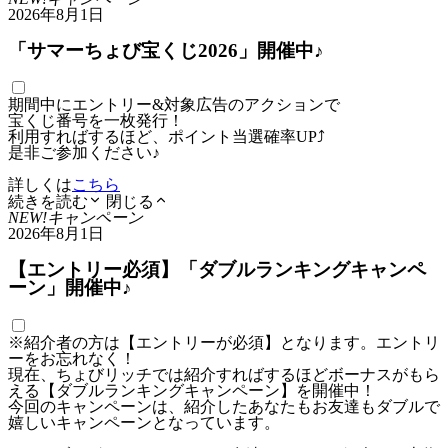
2026年8月1日
「サマーちょび宝くじ2026」開催中♪
期間中にエントリー&対象広告のアクションで
宝くじ番号を一枚発行！
利用すればするほど、ポイント当選確率UP⤴
是非ご参加ください♪
詳しくは
こちら
続きを読む
閉じる
NEW!
キャンペーン
2026年8月1日
【エントリー必須】「ダブルランキングキャンペ
ーン」開催中♪
※紹介者の方は【エントリーが必須】となります。エントリ
ーをお忘れなく！
現在、ちょびリッチでは紹介すればするほどボーナスがもら
える【ダブルランキングキャンペーン】を開催中！
今回のキャンペーンは、紹介したあなたもお友達もダブルで
嬉しいキャンペーンとなっています。