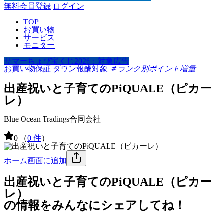
無料会員登録
ログイン
TOP
お買い物
サービス
モニター
サマーちょび宝くじ2026：対象広告
お買い物保証
ダウン報酬対象
＃ランク別ポイント増量
出産祝いと子育てのPiQUALE（ピカー
レ）
Blue Ocean Tradings合同会社
0
（
0 件
）
ホーム画面に追加
出産祝いと子育てのPiQUALE（ピカー
レ）
の情報をみんなにシェアしてね！