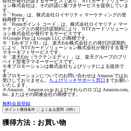
会社が発行許諾するサービスであり、NTTカードソリューシ
ョン株式会社は、その許諾に基づきサービスを提供していま
す。
※「Ponta」は、株式会社ロイヤリティ マーケティングの登
録商標です。
※「Pontaポイント コード」は、株式会社ロイヤリティ マー
ケティングとの発行許諾契約により、NTTカードソリューシ
ョン株式会社が発行するサービスです。
※Google Play は Google LLC の商標です。
※「EdyギフトID」は、楽天Edy株式会社との発行許諾契約
により、NTTカードソリューション株式会社が発行する電子
マネーギフトサービスです。
※「楽天Edy（ラクテンエディ）」は、楽天グループのプリ
ペイド型電子マネーサービスです。
※本プロモーションは株式会社ちょびリッチによる提供で
す。
本プロモーションについてのお問い合わせは Amazon ではお
受けしておりません。
ちょびリッチサポート窓口
までお願い
いたします。
※Amazon、Amazon.co.jp およびそれらのロゴは Amazon.com,
Inc. またはその関連会社の商標です。
無料会員登録
ポイント獲得条件
よくある質問（
0
件）
獲得方法：お買い物