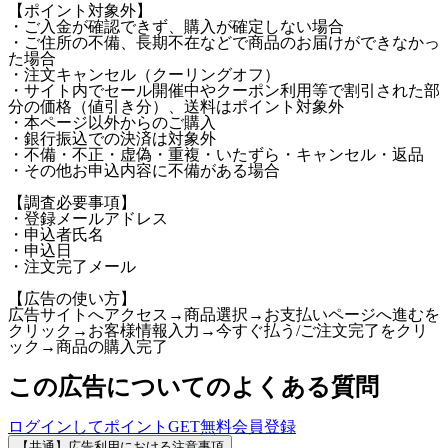
【ポイント対象外】
・ご入金が確認できず、購入が確定しない場合
・ご住所の不備、長期不在などで商品のお届けができなかっ
た場合
・注文キャンセル（クーリングオフ）
・サイト内でセール開催中やクーポン利用等で割引された部
分の価格（値引き分）、送料はポイント対象外
・本ページ以外からのご購入
・銀行振込での決済は対象外
・不備・不正・虚偽・重複・いたずら・キャンセル・返品
・その他お申込内容に不備がある場合
【調査必要事項】
・登録メールアドレス
・申込者氏名
・申込日
・注文完了メール
【広告の使い方】
広告サイトへアクセス→商品選択→お支払いページへ進むを
クリック→お客様情報入力→今すぐ払う/ご注文完了をクリ
ック→商品の購入完了
この広告についてのよくある質問
ログインしてポイントGET
無料会員登録
【共通】広告利用における注意事項