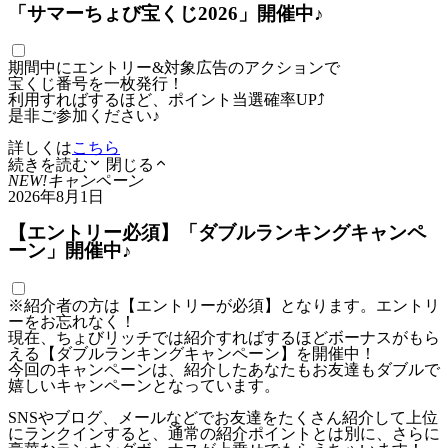
「サマーちょび宝くじ2026」開催中♪
期間中にエントリー&対象広告のアクションで
宝くじ番号を一枚発行！
利用すればするほど、ポイント当選確率UP⤴
是非ご参加ください♪
詳しくは
こちら
続きを読む
閉じる
NEW!
キャンペーン
2026年8月1日
【エントリー必須】「ダブルランキングキャンペ
ーン」開催中♪
※紹介者の方は【エントリーが必須】となります。エントリ
ーをお忘れなく！
現在、ちょびリッチでは紹介すればするほどボーナスがもら
える【ダブルランキングキャンペーン】を開催中！
今回のキャンペーンは、紹介したあなたもお友達もダブルで
嬉しいキャンペーンとなっています。
SNSやブログ、メールなどでお友達をたくさん紹介して上位
にランクインすると、通常の紹介ポイントとは別に、さらに