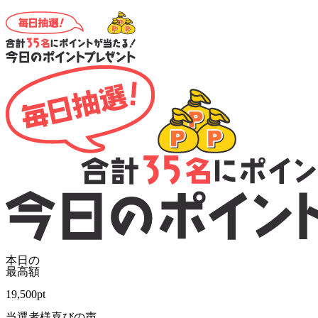
本日の
最高額
19,500
pt
当選者様喜びの声