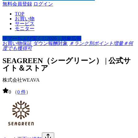
無料会員登録
ログイン
TOP
お買い物
サービス
モニター
サマーちょび宝くじ2026：対象広告
お買い物保証
ダウン報酬対象
＃ランク別ポイント増量
＃何
度でも獲得可
SEAGREEN（シーグリーン） | 公式サ
イト＆ストア
株式会社WEAVA
0
（
0 件
）