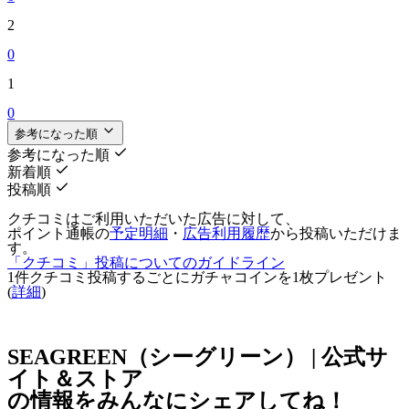
2
0
1
0
参考になった順
参考になった順
新着順
投稿順
クチコミはご利用いただいた広告に対して、
ポイント通帳の
予定明細
・
広告利用履歴
から投稿いただけま
す。
「クチコミ」投稿についてのガイドライン
1件クチコミ投稿するごとに
ガチャコインを1枚
プレゼント
(
詳細
)
SEAGREEN（シーグリーン） | 公式サ
イト＆ストア
の情報をみんなにシェアしてね！