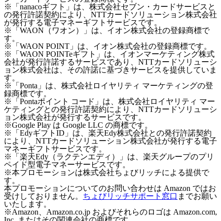
※「nanacoギフト」は、株式会社セブン・カードサービスと
の発行許諾契約により、NTTカードソリューション株式会社
が発行する電子マネーギフトサービスです。
※「WAON（ワオン）」は、イオン株式会社の登録商標で
す。
※「WAON POINT」は、イオン株式会社の登録商標です。
※「WAON POINTeギフト」は、イオンマーケティング株式
会社が発行許諾するサービスであり、NTTカードソリューシ
ョン株式会社は、その許諾に基づきサービスを提供していま
す。
※「Ponta」は、株式会社ロイヤリティ マーケティングの登
録商標です。
※「Pontaポイント コード」は、株式会社ロイヤリティ マー
ケティングとの発行許諾契約により、NTTカードソリューシ
ョン株式会社が発行するサービスです。
※Google Play は Google LLC の商標です。
※「EdyギフトID」は、楽天Edy株式会社との発行許諾契約
により、NTTカードソリューション株式会社が発行する電子
マネーギフトサービスです。
※「楽天Edy（ラクテンエディ）」は、楽天グループのプリ
ペイド型電子マネーサービスです。
※本プロモーションは株式会社ちょびリッチによる提供で
す。
本プロモーションについてのお問い合わせは Amazon ではお
受けしておりません。
ちょびリッチサポート窓口
までお願い
いたします。
※Amazon、Amazon.co.jp およびそれらのロゴは Amazon.com,
Inc. またはその関連会社の商標です。