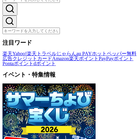
注目ワード
楽天
Yahoo!
楽天トラベル
じゃらん
au PAY
ホットペッパー
無料
広告
クレジットカード
Amazon
楽天ポイント
PayPayポイント
Pontaポイント
dポイント
イベント・特集情報