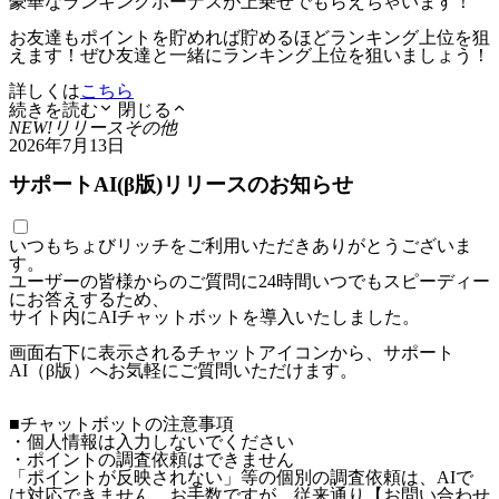
豪華なランキングボーナスが上乗せでもらえちゃいます！
お友達もポイントを貯めれば貯めるほどランキング上位を狙
えます！ぜひ友達と一緒にランキング上位を狙いましょう！
詳しくは
こちら
続きを読む
閉じる
NEW!
リリース
その他
2026年7月13日
サポートAI(β版)リリースのお知らせ
いつもちょびリッチをご利用いただきありがとうございま
す。
ユーザーの皆様からのご質問に24時間いつでもスピーディー
にお答えするため、
サイト内にAIチャットボットを導入いたしました。
画面右下に表示されるチャットアイコンから、サポート
AI（β版）へお気軽にご質問いただけます。
■チャットボットの注意事項
・個人情報は入力しないでください
・ポイントの調査依頼はできません
「ポイントが反映されない」等の個別の調査依頼は、AIで
は対応できません。お手数ですが、従来通り【お問い合わせ