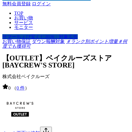
無料会員登録
ログイン
TOP
お買い物
サービス
モニター
サマーちょび宝くじ2026：対象広告
お買い物保証
ダウン報酬対象
＃ランク別ポイント増量
＃何
度でも獲得可
【OUTLET】ベイクルーズストア
[BAYCREW'S STORE]
株式会社ベイクルーズ
0
（
0 件
）