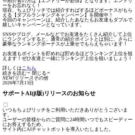
※紹介者の方は【エントリーが必須】となります。エントリ
ーをお忘れなく！
現在、ちょびリッチでは紹介すればするほどボーナスがもら
える【ダブルランキングキャンペーン】を開催中！
今回のキャンペーンは、紹介したあなたもお友達もダブルで
嬉しいキャンペーンとなっています。
SNSやブログ、メールなどでお友達をたくさん紹介して上位
にランクインすると、通常の紹介ポイントとは別に、さらに
豪華なランキングボーナスが上乗せでもらえちゃいます！
お友達もポイントを貯めれば貯めるほどランキング上位を狙
えます！ぜひ友達と一緒にランキング上位を狙いましょう！
詳しくは
こちら
続きを読む
閉じる
NEW!
リリース
その他
2026年7月13日
サポートAI(β版)リリースのお知らせ
いつもちょびリッチをご利用いただきありがとうございま
す。
ユーザーの皆様からのご質問に24時間いつでもスピーディー
にお答えするため、
サイト内にAIチャットボットを導入いたしました。