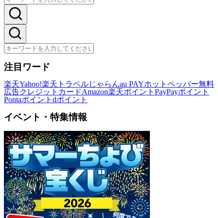
注目ワード
楽天
Yahoo!
楽天トラベル
じゃらん
au PAY
ホットペッパー
無料
広告
クレジットカード
Amazon
楽天ポイント
PayPayポイント
Pontaポイント
dポイント
イベント・特集情報