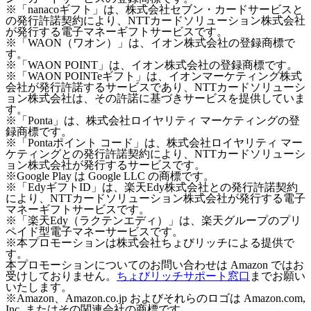
※「nanacoギフト」は、株式会社セブン・カードサービスと
の発行許諾契約により、NTTカードソリューション株式会社
が発行する電子マネーギフトサービスです。
※「WAON（ワオン）」は、イオン株式会社の登録商標で
す。
※「WAON POINT」は、イオン株式会社の登録商標です。
※「WAON POINTeギフト」は、イオンマーケティング株式
会社が発行許諾するサービスであり、NTTカードソリューシ
ョン株式会社は、その許諾に基づきサービスを提供していま
す。
※「Ponta」は、株式会社ロイヤリティ マーケティングの登
録商標です。
※「Pontaポイント コード」は、株式会社ロイヤリティ マー
ケティングとの発行許諾契約により、NTTカードソリューシ
ョン株式会社が発行するサービスです。
※Google Play は Google LLC の商標です。
※「EdyギフトID」は、楽天Edy株式会社との発行許諾契約
により、NTTカードソリューション株式会社が発行する電子
マネーギフトサービスです。
※「楽天Edy（ラクテンエディ）」は、楽天グループのプリ
ペイド型電子マネーサービスです。
※本プロモーションは株式会社ちょびリッチによる提供で
す。
本プロモーションについてのお問い合わせは Amazon ではお
受けしておりません。
ちょびリッチサポート窓口
までお願い
いたします。
※Amazon、Amazon.co.jp およびそれらのロゴは Amazon.com,
Inc. またはその関連会社の商標です。