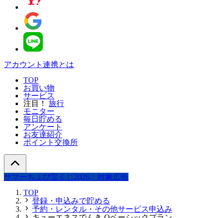
アカウント連携とは
TOP
お買い物
サービス
注目！
旅行
モニター
毎日貯める
アンケート
お友達紹介
ポイント交換所
サマーちょび宝くじ2026：対象広告
TOP
登録・申込みで貯める
予約・レンタル・その他サービス申込み
キューエネスでんき Qベーシックプラン