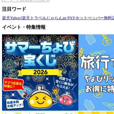
注目ワード
楽天
Yahoo!
楽天トラベル
じゃらん
au PAY
ホットペッパー
無料
イベント・特集情報