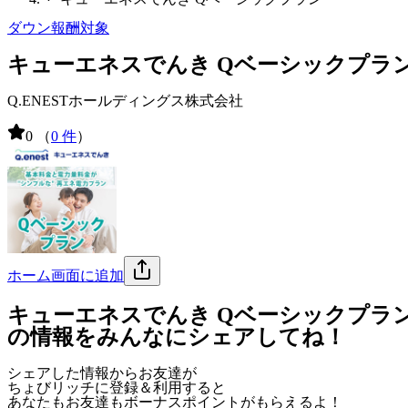
ダウン報酬対象
キューエネスでんき Qベーシックプラ
Q.ENESTホールディングス株式会社
0
（
0 件
）
ホーム画面に追加
キューエネスでんき Qベーシックプラ
の情報をみんなにシェアしてね！
シェアした情報からお友達が
ちょびリッチに登録＆利用すると
あなたもお友達も
ボーナスポイント
がもらえるよ！