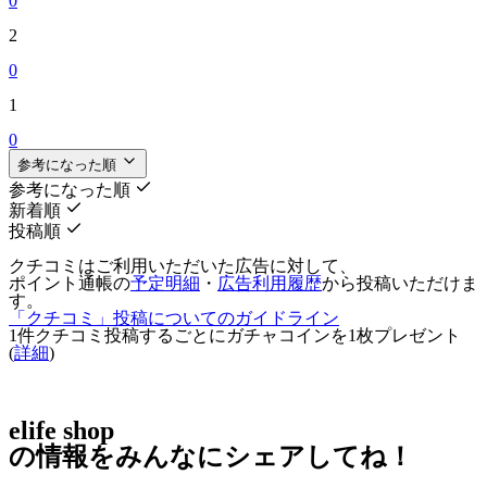
0
2
0
1
0
参考になった順
参考になった順
新着順
投稿順
クチコミはご利用いただいた広告に対して、
ポイント通帳の
予定明細
・
広告利用履歴
から投稿いただけま
す。
「クチコミ」投稿についてのガイドライン
1件クチコミ投稿するごとに
ガチャコインを1枚
プレゼント
(
詳細
)
elife shop
の情報をみんなにシェアしてね！