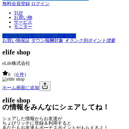
無料会員登録
ログイン
TOP
お買い物
サービス
モニター
サマーちょび宝くじ2026：対象広告
お買い物保証
ダウン報酬対象
＃ランク別ポイント増量
elife shop
eLife株式会社
0
（
0 件
）
ホーム画面に追加
elife shop
の情報をみんなにシェアしてね！
シェアした情報からお友達が
ちょびリッチに登録＆利用すると
あなたもお友達も
ボーナスポイント
がもらえるよ！