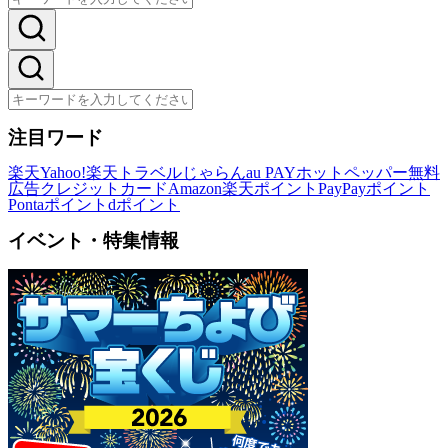
注目ワード
楽天
Yahoo!
楽天トラベル
じゃらん
au PAY
ホットペッパー
無料
広告
クレジットカード
Amazon
楽天ポイント
PayPayポイント
Pontaポイント
dポイント
イベント・特集情報