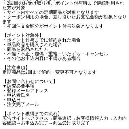
・2回目のお受け取り後、ポイント付与時まで継続利用され
た方が対象
・サイト内すべての定期商品が対象となります
・クーポン利用の場合、差し引いたお支払金額が対象となり
ます
・初回注文金額分がポイント付与対象となります
【ポイント対象外】
・ポイント付与までに解約された場合
・単品商品を購入された場合
・商品を返品された方
・不備・不正・虚偽・重複・いたずら・キャンセル
・その他お申込内容に不備がある場合
【注意事項】
定期商品は2回まで解約・変更不可となります
【お問い合わせについて】
▼調査必要事項
・登録メールアドレス
・申込者氏名
・申込日
・注文完了メール
【ポイント獲得までの流れ】
広告サイトへアクセス→商品選択→お客様情報入力→入力内
容確認→お申込み完了→商品受け取り完了