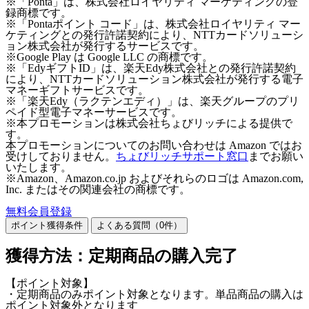
※「Ponta」は、株式会社ロイヤリティ マーケティングの登
録商標です。
※「Pontaポイント コード」は、株式会社ロイヤリティ マー
ケティングとの発行許諾契約により、NTTカードソリューシ
ョン株式会社が発行するサービスです。
※Google Play は Google LLC の商標です。
※「EdyギフトID」は、楽天Edy株式会社との発行許諾契約
により、NTTカードソリューション株式会社が発行する電子
マネーギフトサービスです。
※「楽天Edy（ラクテンエディ）」は、楽天グループのプリ
ペイド型電子マネーサービスです。
※本プロモーションは株式会社ちょびリッチによる提供で
す。
本プロモーションについてのお問い合わせは Amazon ではお
受けしておりません。
ちょびリッチサポート窓口
までお願い
いたします。
※Amazon、Amazon.co.jp およびそれらのロゴは Amazon.com,
Inc. またはその関連会社の商標です。
無料会員登録
ポイント獲得条件
よくある質問（
0
件）
獲得方法：定期商品の購入完了
【ポイント対象】
・定期商品のみポイント対象となります。単品商品の購入は
ポイント対象外となります