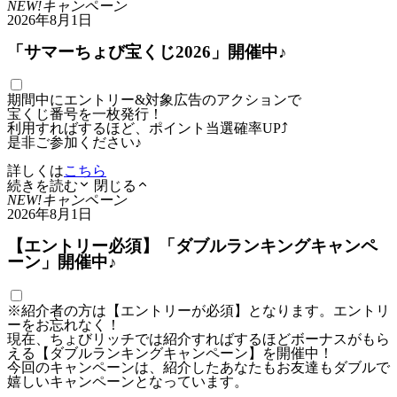
NEW!
キャンペーン
2026年8月1日
「サマーちょび宝くじ2026」開催中♪
期間中にエントリー&対象広告のアクションで
宝くじ番号を一枚発行！
利用すればするほど、ポイント当選確率UP⤴
是非ご参加ください♪
詳しくは
こちら
続きを読む
閉じる
NEW!
キャンペーン
2026年8月1日
【エントリー必須】「ダブルランキングキャンペ
ーン」開催中♪
※紹介者の方は【エントリーが必須】となります。エントリ
ーをお忘れなく！
現在、ちょびリッチでは紹介すればするほどボーナスがもら
える【ダブルランキングキャンペーン】を開催中！
今回のキャンペーンは、紹介したあなたもお友達もダブルで
嬉しいキャンペーンとなっています。