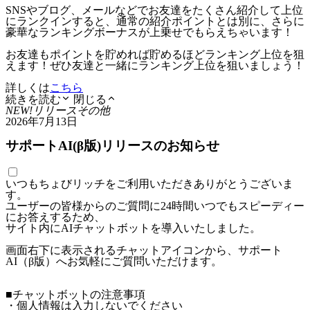
SNSやブログ、メールなどでお友達をたくさん紹介して上位
にランクインすると、通常の紹介ポイントとは別に、さらに
豪華なランキングボーナスが上乗せでもらえちゃいます！
お友達もポイントを貯めれば貯めるほどランキング上位を狙
えます！ぜひ友達と一緒にランキング上位を狙いましょう！
詳しくは
こちら
続きを読む
閉じる
NEW!
リリース
その他
2026年7月13日
サポートAI(β版)リリースのお知らせ
いつもちょびリッチをご利用いただきありがとうございま
す。
ユーザーの皆様からのご質問に24時間いつでもスピーディー
にお答えするため、
サイト内にAIチャットボットを導入いたしました。
画面右下に表示されるチャットアイコンから、サポート
AI（β版）へお気軽にご質問いただけます。
■チャットボットの注意事項
・個人情報は入力しないでください