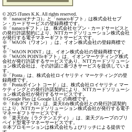
©
2025 iTunes K.K. All rights reserved.
※「nanaco(ナナコ)」と「nanacoギフト」は株式会社セブ
ン・カードサービスの登録商標です。
※「nanacoギフト」は、株式会社セブン・カードサービスと
の発行許諾契約により、NTTカードソリューション株式会社
が発行する電子マネーギフトサービスです。
※「WAON（ワオン）」は、イオン株式会社の登録商標で
す。
※「WAON POINT」は、イオン株式会社の登録商標です。
※「WAON POINTeギフト」は、イオンマーケティング株式
会社が発行許諾するサービスであり、NTTカードソリューシ
ョン株式会社は、その許諾に基づきサービスを提供していま
す。
※「Ponta」は、株式会社ロイヤリティ マーケティングの登
録商標です。
※「Pontaポイント コード」は、株式会社ロイヤリティ マー
ケティングとの発行許諾契約により、NTTカードソリューシ
ョン株式会社が発行するサービスです。
※Google Play は Google LLC の商標です。
※「EdyギフトID」は、楽天Edy株式会社との発行許諾契約
により、NTTカードソリューション株式会社が発行する電子
マネーギフトサービスです。
※「楽天Edy（ラクテンエディ）」は、楽天グループのプリ
ペイド型電子マネーサービスです。
※本プロモーションは株式会社ちょびリッチによる提供で
す。