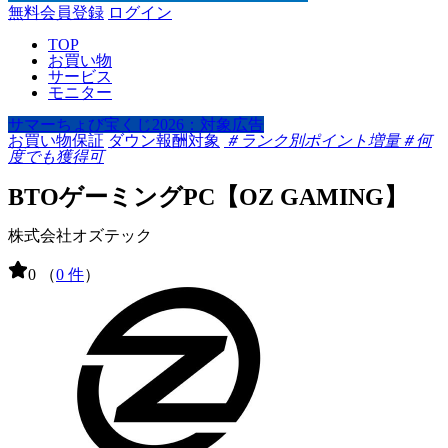
無料会員登録
ログイン
TOP
お買い物
サービス
モニター
サマーちょび宝くじ2026：対象広告
お買い物保証
ダウン報酬対象
＃ランク別ポイント増量
＃何
度でも獲得可
BTOゲーミングPC【OZ GAMING】
株式会社オズテック
0
（
0 件
）