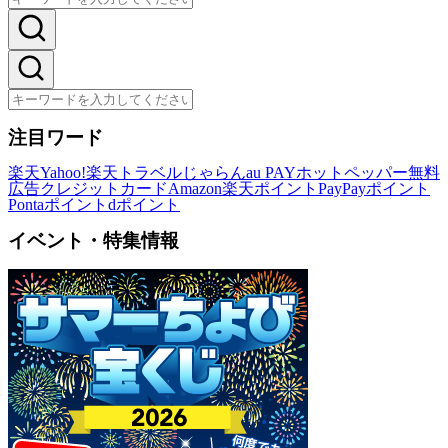
注目ワード
楽天
Yahoo!
楽天トラベル
じゃらん
au PAY
ホットペッパー
無料
広告
クレジットカード
Amazon
楽天ポイント
PayPayポイント
Pontaポイント
dポイント
イベント・特集情報