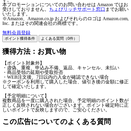
本プロモーションについてのお問い合わせは Amazon ではお
受けしておりません。
ちょびリッチサポート窓口
までお願い
いたします。
※Amazon、Amazon.co.jp およびそれらのロゴは Amazon.com,
Inc. またはその関連会社の商標です。
無料会員登録
ポイント獲得条件
よくある質問（
0
件）
獲得方法：お買い物
【ポイント対象外】
・虚偽、重複、申込み不備、返品、キャンセル、未払い
・商品受領の延期や受取拒否
・WEB注文後、7日以内の入金が確認できない場合
※クーポンを利用して購入した場合、値引き後の金額に修正
して確定いたします。
【予定明細について】
複数商品を一度に購入された場合、予定明細のポイント数が
正しく反映されない場合がございます。ポイント確定時に正
しいポイントで反映しますので、ご安心ください。
この広告についてのよくある質問