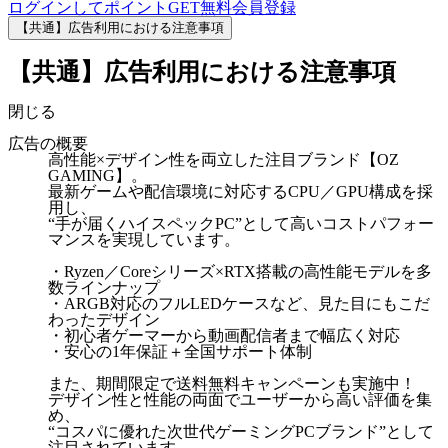
ログインしてポイントGET
無料会員登録
【共通】広告利用における注意事項
【共通】広告利用における注意事項
閉じる
広告の概要
高性能×デザイン性を両立した注目ブランド【OZ
GAMING】。
最新ゲームや配信環境に対応するCPU／GPU構成を採
用し、
“手が届くハイスペックPC”として高いコストパフォー
マンスを実現しています。
・Ryzen／Coreシリーズ×RTX搭載の高性能モデルを多
数ラインナップ
・ARGB対応のフルLEDケースなど、見た目にもこだ
わったデザイン
・初心者ゲーマーから動画配信者まで幅広く対応
・安心の1年保証＋全国サポート体制
また、期間限定で送料無料キャンペーンも実施中！
デザイン性と性能の両面でユーザーから高い評価を集
め、
“コスパに優れた次世代ゲーミングPCブランド”として
注目されています。