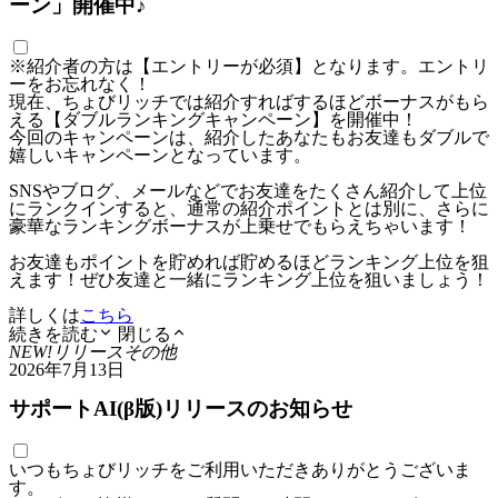
ーン」開催中♪
※紹介者の方は【エントリーが必須】となります。エントリ
ーをお忘れなく！
現在、ちょびリッチでは紹介すればするほどボーナスがもら
える【ダブルランキングキャンペーン】を開催中！
今回のキャンペーンは、紹介したあなたもお友達もダブルで
嬉しいキャンペーンとなっています。
SNSやブログ、メールなどでお友達をたくさん紹介して上位
にランクインすると、通常の紹介ポイントとは別に、さらに
豪華なランキングボーナスが上乗せでもらえちゃいます！
お友達もポイントを貯めれば貯めるほどランキング上位を狙
えます！ぜひ友達と一緒にランキング上位を狙いましょう！
詳しくは
こちら
続きを読む
閉じる
NEW!
リリース
その他
2026年7月13日
サポートAI(β版)リリースのお知らせ
いつもちょびリッチをご利用いただきありがとうございま
す。