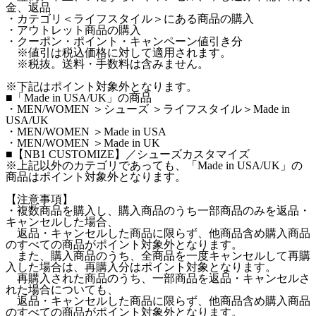
金、返品
・カテゴリ＜ライフスタイル＞にある商品の購入
・アウトレット商品の購入
・クーポン・ポイント・キャンペーン値引き分
※値引は税込価格に対して適用されます。
※税抜。送料・手数料は含みません。
※下記はポイント対象外となります。
■「Made in USA/UK」の商品
・MEN/WOMEN ＞シューズ ＞ライフスタイル＞Made in
USA/UK
・MEN/WOMEN ＞Made in USA
・MEN/WOMEN ＞Made in UK
■【NB1 CUSTOMIZE】／シューズカスタマイズ
※上記以外のカテゴリであっても、「Made in USA/UK」の
商品はポイント対象外となります。
【注意事項】
・複数商品を購入し、購入商品のうち一部商品のみを返品・
キャンセルした場合、
返品・キャンセルした商品に限らず、他商品含め購入商品
のすべての商品がポイント対象外となります。
また、購入商品のうち、全商品を一度キャンセルして再購
入した場合は、再購入分はポイント対象となります。
再購入された商品のうち、一部商品を返品・キャンセルさ
れた場合についても、
返品・キャンセルした商品に限らず、他商品含め購入商品
のすべての商品がポイント対象外となります。