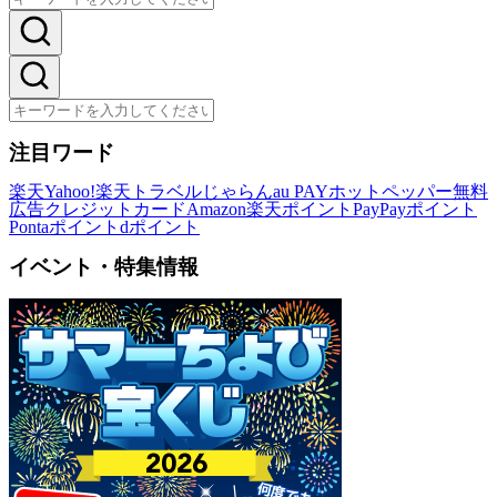
注目ワード
楽天
Yahoo!
楽天トラベル
じゃらん
au PAY
ホットペッパー
無料
広告
クレジットカード
Amazon
楽天ポイント
PayPayポイント
Pontaポイント
dポイント
イベント・特集情報