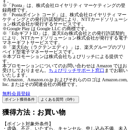
す。
※「Ponta」は、株式会社ロイヤリティ マーケティングの登
録商標です。
※「Pontaポイント コード」は、株式会社ロイヤリティ マー
ケティングとの発行許諾契約により、NTTカードソリューシ
ョン株式会社が発行するサービスです。
※Google Play は Google LLC の商標です。
※「EdyギフトID」は、楽天Edy株式会社との発行許諾契約
により、NTTカードソリューション株式会社が発行する電子
マネーギフトサービスです。
※「楽天Edy（ラクテンエディ）」は、楽天グループのプリ
ペイド型電子マネーサービスです。
※本プロモーションは株式会社ちょびリッチによる提供で
す。
本プロモーションについてのお問い合わせは Amazon ではお
受けしておりません。
ちょびリッチサポート窓口
までお願い
いたします。
※Amazon、Amazon.co.jp およびそれらのロゴは Amazon.com,
Inc. またはその関連会社の商標です。
無料会員登録
ポイント獲得条件
よくある質問（
0
件）
獲得方法：お買い物
【ポイント対象外条件】
・虚偽、不正、いたずら、キャンセル、申し込み不備、未入