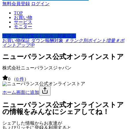
無料会員登録
ログイン
TOP
お買い物
サービス
モニター
サマーちょび宝くじ2026：対象広告
お買い物保証
ダウン報酬対象
＃ランク別ポイント増量
＃ポ
イントアップ中
ニューバランス公式オンラインストア
株式会社ニューバランスジャパン
0
（
0 件
）
ホーム画面に追加
ニューバランス公式オンラインストア
の情報をみんなにシェアしてね！
シェアした情報からお友達が
ちょびリッチに登録＆利用すると