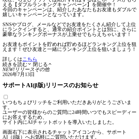
える【ダブルランキングキャンペーン】を開催中！
今回のキャンペーンは、紹介したあなたもお友達もダブルで
嬉しいキャンペーンとなっています。
SNSやブログ、メールなどでお友達をたくさん紹介して上位
にランクインすると、通常の紹介ポイントとは別に、さらに
豪華なランキングボーナスが上乗せでもらえちゃいます！
お友達もポイントを貯めれば貯めるほどランキング上位を狙
えます！ぜひ友達と一緒にランキング上位を狙いましょう！
詳しくは
こちら
続きを読む
閉じる
NEW!
リリース
その他
2026年7月13日
サポートAI(β版)リリースのお知らせ
いつもちょびリッチをご利用いただきありがとうございま
す。
ユーザーの皆様からのご質問に24時間いつでもスピーディー
にお答えするため、
サイト内にAIチャットボットを導入いたしました。
画面右下に表示されるチャットアイコンから、サポート
AI（β版）へお気軽にご質問いただけます。