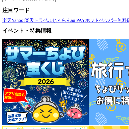
注目ワード
楽天
Yahoo!
楽天トラベル
じゃらん
au PAY
ホットペッパー
無料
イベント・特集情報