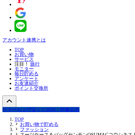
アカウント連携とは
TOP
お買い物
サービス
注目！
旅行
モニター
毎日貯める
アンケート
お友達紹介
ポイント交換所
サマーちょび宝くじ2026：対象広告
TOP
お買い物で貯める
ファッション
スーツケース＆バッグセンモンOSUMACコウシキス