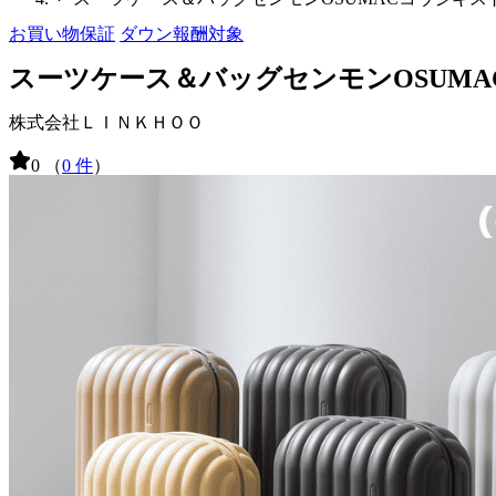
お買い物保証
ダウン報酬対象
スーツケース＆バッグセンモンOSUM
株式会社ＬＩＮＫＨＯＯ
0
（
0 件
）