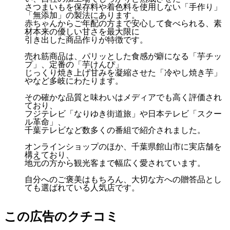
さつまいもを保存料や着色料を使用しない「手作り」
「無添加」の製法にあります。
赤ちゃんからご年配の方まで安心して食べられる、素
材本来の優しい甘さを最大限に
引き出した商品作りが特徴です。
売れ筋商品は、パリッとした食感が癖になる「芋チッ
プ」、定番の「芋けんぴ」
じっくり焼き上げ甘みを凝縮させた「冷やし焼き芋」
やなど多岐にわたります。
その確かな品質と味わいはメディアでも高く評価され
ており、
フジテレビ「なりゆき街道旅」や日本テレビ「スクー
ル革命」、
千葉テレビなど数多くの番組で紹介されました。
オンラインショップのほか、千葉県館山市に実店舗を
構えており、
地元の方から観光客まで幅広く愛されています。
自分へのご褒美はもちろん、大切な方への贈答品とし
ても選ばれている人気店です。
この広告のクチコミ