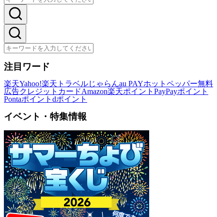
注目ワード
楽天
Yahoo!
楽天トラベル
じゃらん
au PAY
ホットペッパー
無料
広告
クレジットカード
Amazon
楽天ポイント
PayPayポイント
Pontaポイント
dポイント
イベント・特集情報