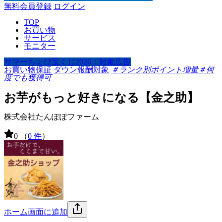
無料会員登録
ログイン
TOP
お買い物
サービス
モニター
サマーちょび宝くじ2026：対象広告
お買い物保証
ダウン報酬対象
＃ランク別ポイント増量
＃何
度でも獲得可
お芋がもっと好きになる【金之助】
株式会社たんぽぽファーム
0
（
0 件
）
ホーム画面に追加