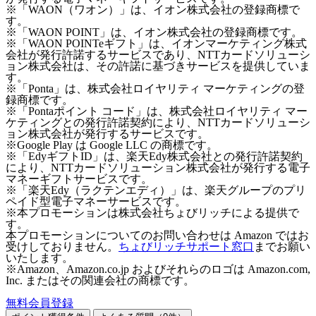
※「WAON（ワオン）」は、イオン株式会社の登録商標で
す。
※「WAON POINT」は、イオン株式会社の登録商標です。
※「WAON POINTeギフト」は、イオンマーケティング株式
会社が発行許諾するサービスであり、NTTカードソリューシ
ョン株式会社は、その許諾に基づきサービスを提供していま
す。
※「Ponta」は、株式会社ロイヤリティ マーケティングの登
録商標です。
※「Pontaポイント コード」は、株式会社ロイヤリティ マー
ケティングとの発行許諾契約により、NTTカードソリューシ
ョン株式会社が発行するサービスです。
※Google Play は Google LLC の商標です。
※「EdyギフトID」は、楽天Edy株式会社との発行許諾契約
により、NTTカードソリューション株式会社が発行する電子
マネーギフトサービスです。
※「楽天Edy（ラクテンエディ）」は、楽天グループのプリ
ペイド型電子マネーサービスです。
※本プロモーションは株式会社ちょびリッチによる提供で
す。
本プロモーションについてのお問い合わせは Amazon ではお
受けしておりません。
ちょびリッチサポート窓口
までお願い
いたします。
※Amazon、Amazon.co.jp およびそれらのロゴは Amazon.com,
Inc. またはその関連会社の商標です。
無料会員登録