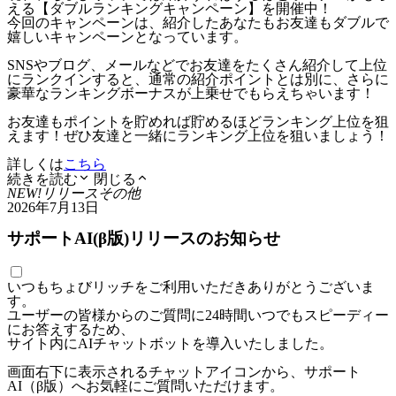
える【ダブルランキングキャンペーン】を開催中！
今回のキャンペーンは、紹介したあなたもお友達もダブルで
嬉しいキャンペーンとなっています。
SNSやブログ、メールなどでお友達をたくさん紹介して上位
にランクインすると、通常の紹介ポイントとは別に、さらに
豪華なランキングボーナスが上乗せでもらえちゃいます！
お友達もポイントを貯めれば貯めるほどランキング上位を狙
えます！ぜひ友達と一緒にランキング上位を狙いましょう！
詳しくは
こちら
続きを読む
閉じる
NEW!
リリース
その他
2026年7月13日
サポートAI(β版)リリースのお知らせ
いつもちょびリッチをご利用いただきありがとうございま
す。
ユーザーの皆様からのご質問に24時間いつでもスピーディー
にお答えするため、
サイト内にAIチャットボットを導入いたしました。
画面右下に表示されるチャットアイコンから、サポート
AI（β版）へお気軽にご質問いただけます。