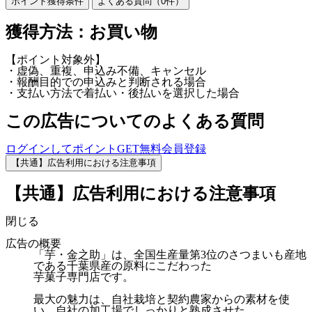
ポイント獲得条件
よくある質問（
0
件）
獲得方法：お買い物
【ポイント対象外】
・虚偽、重複、申込み不備、キャンセル
・報酬目的での申込みと判断される場合
・支払い方法で着払い・後払いを選択した場合
この広告についてのよくある質問
ログインしてポイントGET
無料会員登録
【共通】広告利用における注意事項
【共通】広告利用における注意事項
閉じる
広告の概要
「芋・金之助」は、全国生産量第3位のさつまいも産地
である千葉県産の原料にこだわった
芋菓子専門店です。
最大の魅力は、自社栽培と契約農家からの素材を使
い、自社の加工場でしっかりと熟成させた