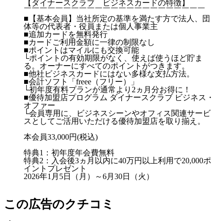
【ダイナースクラブ ビジネスカードの特徴】
￣￣￣￣￣￣￣￣￣￣￣￣￣￣￣￣￣￣￣￣￣￣￣
■【基本会員】当社所定の基準を満たす方で法人、団
体等の代表者・役員または個人事業主
■追加カードを無料発行
■カードご利用金額に一律の制限なし
■ポイントはマイルにも交換可能
└ポイントの有効期限がなく、使えば使うほど貯ま
る。オーナーにすべてのポイントがつきます。
■他社ビジネスカードにはない多様な支払方法。
■会計ソフト「freee（フリー）」
└初年度有料プランが通常より2ヵ月分お得に！
■優待加盟店プログラム ダイナースクラブ ビジネス・
オファー
└会員専用に、ビジネスシーンやオフィス関連サービ
スとしてご活用いただける優待加盟店を取り揃え。
本会員33,000円(税込)
特典1：初年度年会費無料
特典2：入会後3ヵ月以内に40万円以上利用で20,000ポ
イントプレゼント
2026年1月5日（月）～6月30日（火）
この広告のクチコミ