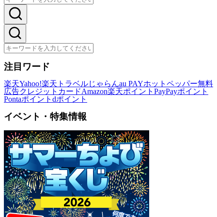
注目ワード
楽天
Yahoo!
楽天トラベル
じゃらん
au PAY
ホットペッパー
無料
広告
クレジットカード
Amazon
楽天ポイント
PayPayポイント
Pontaポイント
dポイント
イベント・特集情報