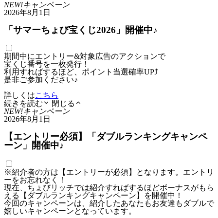
NEW!
キャンペーン
2026年8月1日
「サマーちょび宝くじ2026」開催中♪
期間中にエントリー&対象広告のアクションで
宝くじ番号を一枚発行！
利用すればするほど、ポイント当選確率UP⤴
是非ご参加ください♪
詳しくは
こちら
続きを読む
閉じる
NEW!
キャンペーン
2026年8月1日
【エントリー必須】「ダブルランキングキャンペ
ーン」開催中♪
※紹介者の方は【エントリーが必須】となります。エントリ
ーをお忘れなく！
現在、ちょびリッチでは紹介すればするほどボーナスがもら
える【ダブルランキングキャンペーン】を開催中！
今回のキャンペーンは、紹介したあなたもお友達もダブルで
嬉しいキャンペーンとなっています。