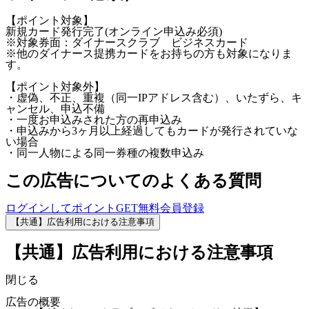
【ポイント対象】
新規カード発行完了(オンライン申込み必須)
※対象券面：ダイナースクラブ ビジネスカード
※他のダイナース提携カードをお持ちの方も対象になりま
す。
【ポイント対象外】
・虚偽、不正、重複（同一IPアドレス含む）、いたずら、キ
ャンセル、申込不備
・一度お申込みされた方の再申込み
・申込みから3ヶ月以上経過してもカードが発行されていな
い場合
・同一人物による同一券種の複数申込み
この広告についてのよくある質問
ログインしてポイントGET
無料会員登録
【共通】広告利用における注意事項
【共通】広告利用における注意事項
閉じる
広告の概要