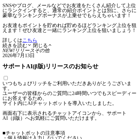
SNSやブログ、メールなどでお友達をたくさん紹介して上位
にランクインすると、通常の紹介ポイントとは別に、さらに
豪華なランキングボーナスが上乗せでもらえちゃいます！
お友達もポイントを貯めれば貯めるほどランキング上位を狙
えます！ぜひ友達と一緒にランキング上位を狙いましょう！
詳しくは
こちら
続きを読む
閉じる
NEW!
リリース
その他
2026年7月13日
サポートAI(β版)リリースのお知らせ
いつもちょびリッチをご利用いただきありがとうございま
す。
ユーザーの皆様からのご質問に24時間いつでもスピーディー
にお答えするため、
サイト内にAIチャットボットを導入いたしました。
画面右下に表示されるチャットアイコンから、サポート
AI（β版）へお気軽にご質問いただけます。
■チャットボットの注意事項
・個人情報は入力しないでください