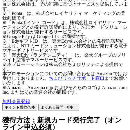
ョン株式会社は、その許諾に基づきサービスを提供していま
す。
※「Ponta」は、株式会社ロイヤリティ マーケティングの登
録商標です。
※「Pontaポイント コード」は、株式会社ロイヤリティ マー
ケティングとの発行許諾契約により、NTTカードソリューシ
ョン株式会社が発行するサービスです。
※Google Play は Google LLC の商標です。
※「EdyギフトID」は、楽天Edy株式会社との発行許諾契約
により、NTTカードソリューション株式会社が発行する電子
マネーギフトサービスです。
※「楽天Edy（ラクテンエディ）」は、楽天グループのプリ
ペイド型電子マネーサービスです。
※本プロモーションは株式会社ちょびリッチによる提供で
す。
本プロモーションについてのお問い合わせは Amazon ではお
受けしておりません。
ちょびリッチサポート窓口
までお願い
いたします。
※Amazon、Amazon.co.jp およびそれらのロゴは Amazon.com,
Inc. またはその関連会社の商標です。
無料会員登録
ポイント獲得条件
よくある質問（
0
件）
獲得方法：新規カード発行完了（オン
ライン申込必須）