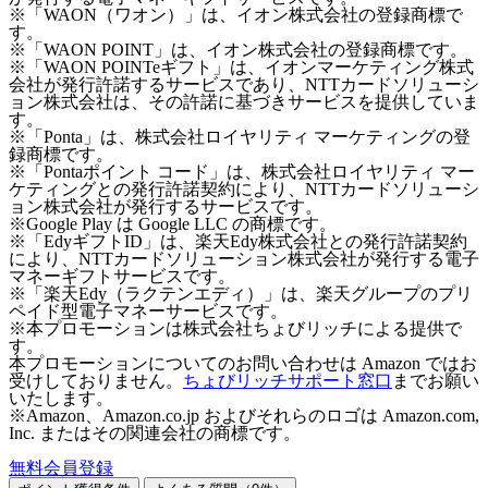
※「WAON（ワオン）」は、イオン株式会社の登録商標で
す。
※「WAON POINT」は、イオン株式会社の登録商標です。
※「WAON POINTeギフト」は、イオンマーケティング株式
会社が発行許諾するサービスであり、NTTカードソリューシ
ョン株式会社は、その許諾に基づきサービスを提供していま
す。
※「Ponta」は、株式会社ロイヤリティ マーケティングの登
録商標です。
※「Pontaポイント コード」は、株式会社ロイヤリティ マー
ケティングとの発行許諾契約により、NTTカードソリューシ
ョン株式会社が発行するサービスです。
※Google Play は Google LLC の商標です。
※「EdyギフトID」は、楽天Edy株式会社との発行許諾契約
により、NTTカードソリューション株式会社が発行する電子
マネーギフトサービスです。
※「楽天Edy（ラクテンエディ）」は、楽天グループのプリ
ペイド型電子マネーサービスです。
※本プロモーションは株式会社ちょびリッチによる提供で
す。
本プロモーションについてのお問い合わせは Amazon ではお
受けしておりません。
ちょびリッチサポート窓口
までお願い
いたします。
※Amazon、Amazon.co.jp およびそれらのロゴは Amazon.com,
Inc. またはその関連会社の商標です。
無料会員登録