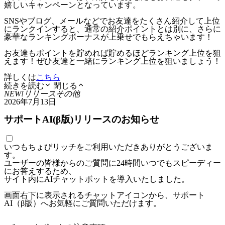
嬉しいキャンペーンとなっています。
SNSやブログ、メールなどでお友達をたくさん紹介して上位
にランクインすると、通常の紹介ポイントとは別に、さらに
豪華なランキングボーナスが上乗せでもらえちゃいます！
お友達もポイントを貯めれば貯めるほどランキング上位を狙
えます！ぜひ友達と一緒にランキング上位を狙いましょう！
詳しくは
こちら
続きを読む
閉じる
NEW!
リリース
その他
2026年7月13日
サポートAI(β版)リリースのお知らせ
いつもちょびリッチをご利用いただきありがとうございま
す。
ユーザーの皆様からのご質問に24時間いつでもスピーディー
にお答えするため、
サイト内にAIチャットボットを導入いたしました。
画面右下に表示されるチャットアイコンから、サポート
AI（β版）へお気軽にご質問いただけます。