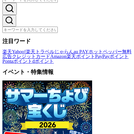
注目ワード
楽天
Yahoo!
楽天トラベル
じゃらん
au PAY
ホットペッパー
無料
広告
クレジットカード
Amazon
楽天ポイント
PayPayポイント
Pontaポイント
dポイント
イベント・特集情報