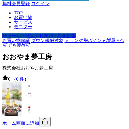
無料会員登録
ログイン
TOP
お買い物
サービス
モニター
サマーちょび宝くじ2026：対象広告
お買い物保証
ダウン報酬対象
＃ランク別ポイント増量
＃何
度でも獲得可
おおやま夢工房
株式会社おおやま夢工房
0
（
0 件
）
ホーム画面に追加