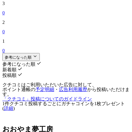
3
0
2
0
1
0
参考になった順
参考になった順
新着順
投稿順
クチコミはご利用いただいた広告に対して、
ポイント通帳の
予定明細
・
広告利用履歴
から投稿いただけま
す。
「クチコミ」投稿についてのガイドライン
1件クチコミ投稿するごとに
ガチャコインを1枚
プレゼント
(
詳細
)
おおやま夢工房