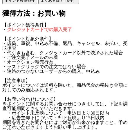
ポイント獲得条件
よくある質問（
0
件）
獲得方法：お買い物
【ポイント獲得条件】
・
クレジットカードでの購入完了
【ポイント対象外条件】
・虚偽、重複、申込み不備、返品、キャンセル、未払い、受
取拒否
・代引きも含む、クレジットカード以外で決済された場合
・ご注文完了メールの未着
・オークション転売行為
・ラストクリックでの注文ではない場合
・連絡のつかないユーザーからの購入、申込み
【注意事項】
ポイントについては送料を除いた、商品代金の税抜き金額に
対してのみ適応されます。
【お問い合わせについて】
※ポイントに関するお問い合わせにつきましては、下記を調
査可能期間とさせていただきます。
・ポイント未反映について：申込日より30日以内
・広告主却下について：却下反映より15日以内
期限を過ぎたお問合せにはご対応が出来かねますこと、予め
ご了承いただきますようお願い申し上げます。