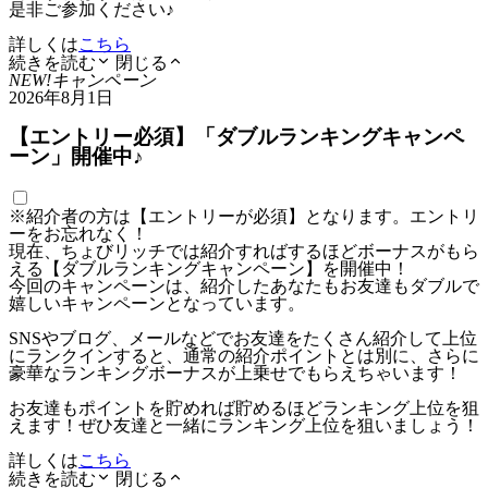
是非ご参加ください♪
詳しくは
こちら
続きを読む
閉じる
NEW!
キャンペーン
2026年8月1日
【エントリー必須】「ダブルランキングキャンペ
ーン」開催中♪
※紹介者の方は【エントリーが必須】となります。エントリ
ーをお忘れなく！
現在、ちょびリッチでは紹介すればするほどボーナスがもら
える【ダブルランキングキャンペーン】を開催中！
今回のキャンペーンは、紹介したあなたもお友達もダブルで
嬉しいキャンペーンとなっています。
SNSやブログ、メールなどでお友達をたくさん紹介して上位
にランクインすると、通常の紹介ポイントとは別に、さらに
豪華なランキングボーナスが上乗せでもらえちゃいます！
お友達もポイントを貯めれば貯めるほどランキング上位を狙
えます！ぜひ友達と一緒にランキング上位を狙いましょう！
詳しくは
こちら
続きを読む
閉じる