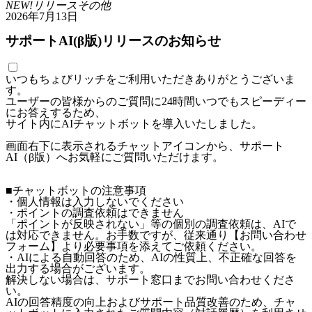
NEW!
リリース
その他
2026年7月13日
サポートAI(β版)リリースのお知らせ
いつもちょびリッチをご利用いただきありがとうございま
す。
ユーザーの皆様からのご質問に24時間いつでもスピーディー
にお答えするため、
サイト内にAIチャットボットを導入いたしました。
画面右下に表示されるチャットアイコンから、サポート
AI（β版）へお気軽にご質問いただけます。
■チャットボットの注意事項
・個人情報は入力しないでください
・ポイントの調査依頼はできません
「ポイントが反映されない」等の個別の調査依頼は、AIで
は対応できません。お手数ですが、従来通り【お問い合わせ
フォーム】より必要事項を添えてご依頼ください。
・AIによる自動回答のため、AIの性質上、不正確な回答を
出力する場合がございます。
解決しない場合は、サポート窓口までお問い合わせくださ
い。
AIの回答精度の向上およびサポート品質改善のため、チャ