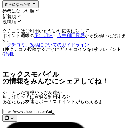
参考になった順
参考になった順
新着順
投稿順
クチコミはご利用いただいた広告に対して、
ポイント通帳の
予定明細
・
広告利用履歴
から投稿いただけま
す。
「クチコミ」投稿についてのガイドライン
1件クチコミ投稿するごとに
ガチャコインを1枚
プレゼント
(
詳細
)
エックスモバイル
の情報をみんなにシェアしてね！
シェアした情報からお友達が
ちょびリッチに登録＆利用すると
あなたもお友達も
ボーナスポイント
がもらえるよ！