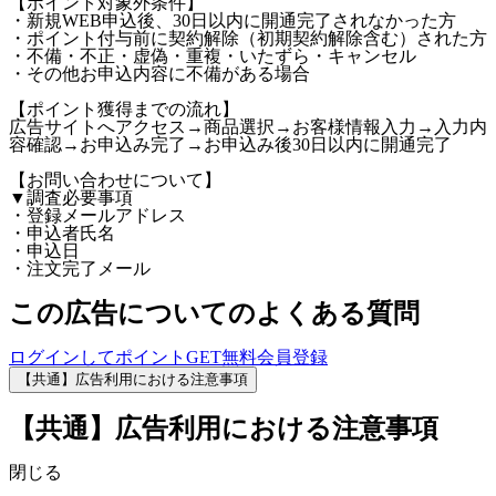
【ポイント対象外条件】
・新規WEB申込後、30日以内に開通完了されなかった方
・ポイント付与前に契約解除（初期契約解除含む）された方
・不備・不正・虚偽・重複・いたずら・キャンセル
・その他お申込内容に不備がある場合
【ポイント獲得までの流れ】
広告サイトへアクセス→商品選択→お客様情報入力→入力内
容確認→お申込み完了→お申込み後30日以内に開通完了
【お問い合わせについて】
▼調査必要事項
・登録メールアドレス
・申込者氏名
・申込日
・注文完了メール
この広告についてのよくある質問
ログインしてポイントGET
無料会員登録
【共通】広告利用における注意事項
【共通】広告利用における注意事項
閉じる