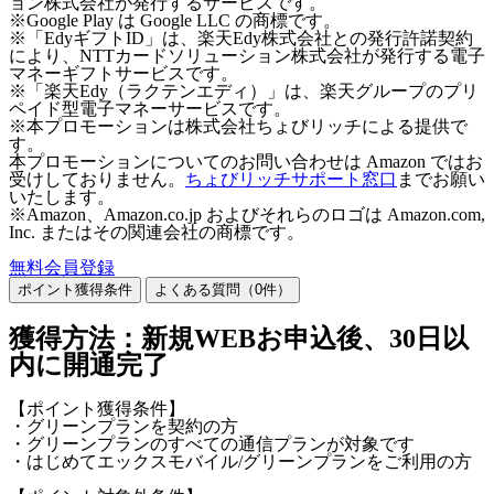
ョン株式会社が発行するサービスです。
※Google Play は Google LLC の商標です。
※「EdyギフトID」は、楽天Edy株式会社との発行許諾契約
により、NTTカードソリューション株式会社が発行する電子
マネーギフトサービスです。
※「楽天Edy（ラクテンエディ）」は、楽天グループのプリ
ペイド型電子マネーサービスです。
※本プロモーションは株式会社ちょびリッチによる提供で
す。
本プロモーションについてのお問い合わせは Amazon ではお
受けしておりません。
ちょびリッチサポート窓口
までお願い
いたします。
※Amazon、Amazon.co.jp およびそれらのロゴは Amazon.com,
Inc. またはその関連会社の商標です。
無料会員登録
ポイント獲得条件
よくある質問（
0
件）
獲得方法：新規WEBお申込後、30日以
内に開通完了
【ポイント獲得条件】
・グリーンプランを契約の方
・グリーンプランのすべての通信プランが対象です
・はじめてエックスモバイル/グリーンプランをご利用の方