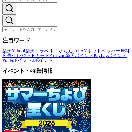
注目ワード
楽天
Yahoo!
楽天トラベル
じゃらん
au PAY
ホットペッパー
無料
広告
クレジットカード
Amazon
楽天ポイント
PayPayポイント
Pontaポイント
dポイント
イベント・特集情報