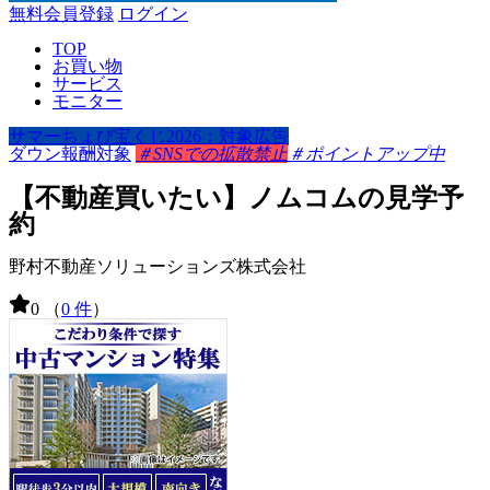
無料会員登録
ログイン
TOP
お買い物
サービス
モニター
サマーちょび宝くじ2026：対象広告
ダウン報酬対象
＃SNSでの拡散禁止
＃ポイントアップ中
【不動産買いたい】ノムコムの見学予
約
野村不動産ソリューションズ株式会社
0
（
0 件
）