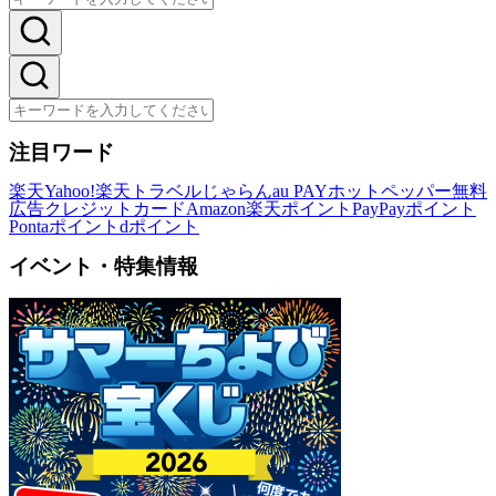
注目ワード
楽天
Yahoo!
楽天トラベル
じゃらん
au PAY
ホットペッパー
無料
広告
クレジットカード
Amazon
楽天ポイント
PayPayポイント
Pontaポイント
dポイント
イベント・特集情報