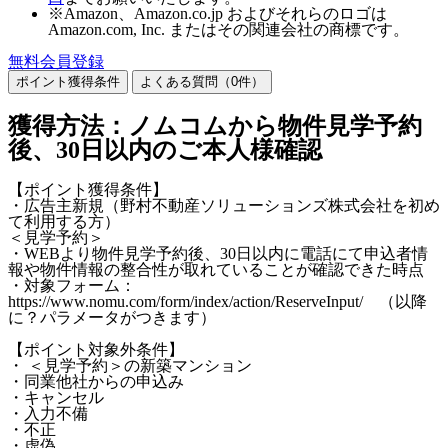
※Amazon、Amazon.co.jp およびそれらのロゴは
Amazon.com, Inc. またはその関連会社の商標です。
無料会員登録
ポイント獲得条件
よくある質問（
0
件）
獲得方法：ノムコムから物件見学予約
後、30日以内のご本人様確認
【ポイント獲得条件】
・広告主新規（野村不動産ソリューションズ株式会社を初め
て利用する方）
＜見学予約＞
・WEBより物件見学予約後、30日以内に電話にて申込者情
報や物件情報の整合性が取れていることが確認できた時点
・対象フォーム：
https://www.nomu.com/form/index/action/ReserveInput/ （以降
に？パラメータがつきます）
【ポイント対象外条件】
・ ＜見学予約＞の新築マンション
・同業他社からの申込み
・キャンセル
・入力不備
・不正
・虚偽