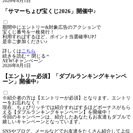
2026年8月1日
「サマーちょび宝くじ2026」開催中♪
期間中にエントリー&対象広告のアクションで
宝くじ番号を一枚発行！
利用すればするほど、ポイント当選確率UP⤴
是非ご参加ください♪
詳しくは
こちら
続きを読む
閉じる
NEW!
キャンペーン
2026年8月1日
【エントリー必須】「ダブルランキングキャンペ
ーン」開催中♪
※紹介者の方は【エントリーが必須】となります。エントリ
ーをお忘れなく！
現在、ちょびリッチでは紹介すればするほどボーナスがもら
える【ダブルランキングキャンペーン】を開催中！
今回のキャンペーンは、紹介したあなたもお友達もダブルで
嬉しいキャンペーンとなっています。
SNSやブログ、メールなどでお友達をたくさん紹介して上位