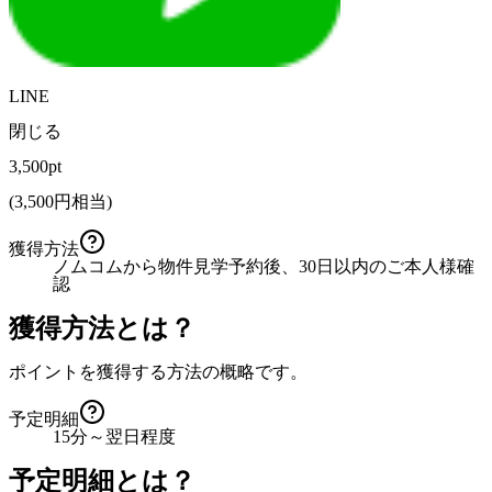
LINE
閉じる
3,500pt
(
3,500
円相当)
獲得方法
ノムコムから物件見学予約後、30日以内のご本人様確
認
獲得方法とは？
ポイントを獲得する方法の概略です。
予定明細
15分～翌日程度
予定明細とは？