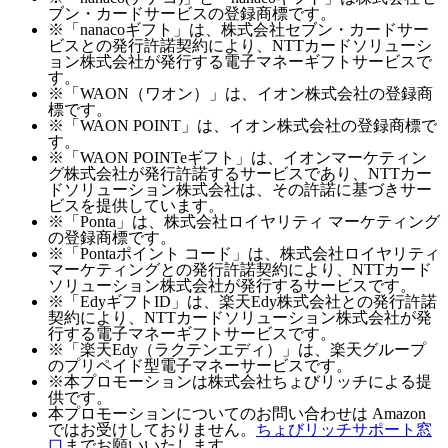
ブン・カードサービスの登録商標です。
※「nanacoギフト」は、株式会社セブン・カードサー
ビスとの発行許諾契約により、NTTカードソリューシ
ョン株式会社が発行する電子マネーギフトサービスで
す。
※「WAON（ワオン）」は、イオン株式会社の登録商
標です。
※「WAON POINT」は、イオン株式会社の登録商標で
す。
※「WAON POINTeギフト」は、イオンマーケティン
グ株式会社が発行許諾するサービスであり、NTTカー
ドソリューション株式会社は、その許諾に基づきサー
ビスを提供しています。
※「Ponta」は、株式会社ロイヤリティ マーケティング
の登録商標です。
※「Pontaポイント コード」は、株式会社ロイヤリティ
マーケティングとの発行許諾契約により、NTTカード
ソリューション株式会社が発行するサービスです。
※「EdyギフトID」は、楽天Edy株式会社との発行許諾
契約により、NTTカードソリューション株式会社が発
行する電子マネーギフトサービスです。
※「楽天Edy（ラクテンエディ）」は、楽天グループ
のプリペイド型電子マネーサービスです。
※本プロモーションは株式会社ちょびリッチによる提
供です。
本プロモーションについてのお問い合わせは Amazon
ではお受けしておりません。
ちょびリッチサポート窓
口
までお願いいたします。