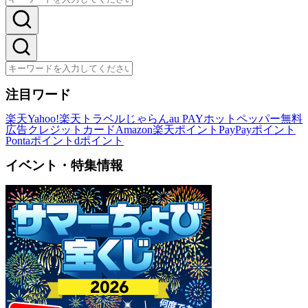
注目ワード
楽天
Yahoo!
楽天トラベル
じゃらん
au PAY
ホットペッパー
無料
広告
クレジットカード
Amazon
楽天ポイント
PayPayポイント
Pontaポイント
dポイント
イベント・特集情報