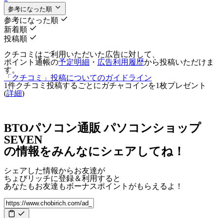
参考になった順
参考になった順
新着順
投稿順
クチコミはご利用いただいた広告に対して、
ポイント通帳の
予定明細
・
広告利用履歴
から投稿いただけま
す。
「クチコミ」投稿についてのガイドライン
1件クチコミ投稿するごとに
ガチャコインを1枚
プレゼント
(
詳細
)
BTOパソコン通販 パソコンショップ
SEVEN
の情報をみんなにシェアしてね！
シェアした情報からお友達が
ちょびリッチに登録＆利用すると
あなたもお友達も
ボーナスポイント
がもらえるよ！