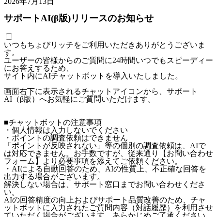
2026年7月13日
サポートAI(β版)リリースのお知らせ
いつもちょびリッチをご利用いただきありがとうございま
す。
ユーザーの皆様からのご質問に24時間いつでもスピーディー
にお答えするため、
サイト内にAIチャットボットを導入いたしました。
画面右下に表示されるチャットアイコンから、サポート
AI（β版）へお気軽にご質問いただけます。
■チャットボットの注意事項
・個人情報は入力しないでください
・ポイントの調査依頼はできません
「ポイントが反映されない」等の個別の調査依頼は、AIで
は対応できません。お手数ですが、従来通り【お問い合わせ
フォーム】より必要事項を添えてご依頼ください。
・AIによる自動回答のため、AIの性質上、不正確な回答を
出力する場合がございます。
解決しない場合は、サポート窓口までお問い合わせくださ
い。
AIの回答精度の向上およびサポート品質改善のため、チャ
ットボットに入力されたご質問内容（対話履歴）を利用させ
ていただく場合がございます。あらかじめご了承ください。