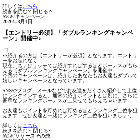
詳しくは
こちら
続きを読む
閉じる
NEW!
キャンペーン
2026年8月1日
【エントリー必須】「ダブルランキングキャンペ
ーン」開催中♪
※紹介者の方は【エントリーが必須】となります。エントリ
ーをお忘れなく！
現在、ちょびリッチでは紹介すればするほどボーナスがもら
える【ダブルランキングキャンペーン】を開催中！
今回のキャンペーンは、紹介したあなたもお友達もダブルで
嬉しいキャンペーンとなっています。
SNSやブログ、メールなどでお友達をたくさん紹介して上位
にランクインすると、通常の紹介ポイントとは別に、さらに
豪華なランキングボーナスが上乗せでもらえちゃいます！
お友達もポイントを貯めれば貯めるほどランキング上位を狙
えます！ぜひ友達と一緒にランキング上位を狙いましょう！
詳しくは
こちら
続きを読む
閉じる
NEW!
リリース
その他