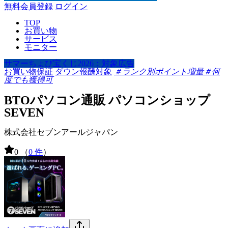
無料会員登録
ログイン
TOP
お買い物
サービス
モニター
サマーちょび宝くじ2026：対象広告
お買い物保証
ダウン報酬対象
＃ランク別ポイント増量
＃何
度でも獲得可
BTOパソコン通販 パソコンショップ
SEVEN
株式会社セブンアールジャパン
0
（
0 件
）