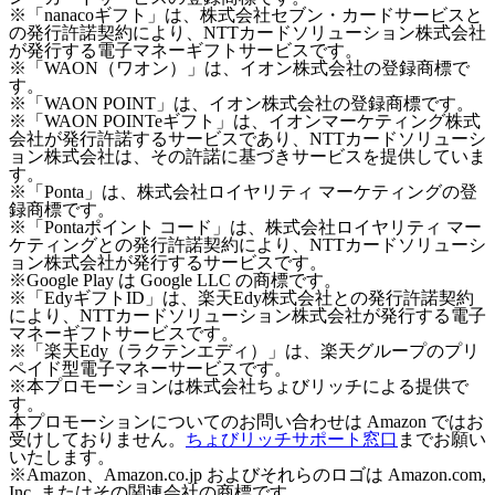
※「nanacoギフト」は、株式会社セブン・カードサービスと
の発行許諾契約により、NTTカードソリューション株式会社
が発行する電子マネーギフトサービスです。
※「WAON（ワオン）」は、イオン株式会社の登録商標で
す。
※「WAON POINT」は、イオン株式会社の登録商標です。
※「WAON POINTeギフト」は、イオンマーケティング株式
会社が発行許諾するサービスであり、NTTカードソリューシ
ョン株式会社は、その許諾に基づきサービスを提供していま
す。
※「Ponta」は、株式会社ロイヤリティ マーケティングの登
録商標です。
※「Pontaポイント コード」は、株式会社ロイヤリティ マー
ケティングとの発行許諾契約により、NTTカードソリューシ
ョン株式会社が発行するサービスです。
※Google Play は Google LLC の商標です。
※「EdyギフトID」は、楽天Edy株式会社との発行許諾契約
により、NTTカードソリューション株式会社が発行する電子
マネーギフトサービスです。
※「楽天Edy（ラクテンエディ）」は、楽天グループのプリ
ペイド型電子マネーサービスです。
※本プロモーションは株式会社ちょびリッチによる提供で
す。
本プロモーションについてのお問い合わせは Amazon ではお
受けしておりません。
ちょびリッチサポート窓口
までお願い
いたします。
※Amazon、Amazon.co.jp およびそれらのロゴは Amazon.com,
Inc. またはその関連会社の商標です。