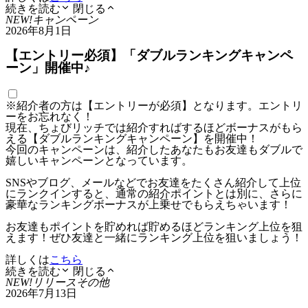
続きを読む
閉じる
NEW!
キャンペーン
2026年8月1日
【エントリー必須】「ダブルランキングキャンペ
ーン」開催中♪
※紹介者の方は【エントリーが必須】となります。エントリ
ーをお忘れなく！
現在、ちょびリッチでは紹介すればするほどボーナスがもら
える【ダブルランキングキャンペーン】を開催中！
今回のキャンペーンは、紹介したあなたもお友達もダブルで
嬉しいキャンペーンとなっています。
SNSやブログ、メールなどでお友達をたくさん紹介して上位
にランクインすると、通常の紹介ポイントとは別に、さらに
豪華なランキングボーナスが上乗せでもらえちゃいます！
お友達もポイントを貯めれば貯めるほどランキング上位を狙
えます！ぜひ友達と一緒にランキング上位を狙いましょう！
詳しくは
こちら
続きを読む
閉じる
NEW!
リリース
その他
2026年7月13日