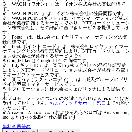
※「WAON（ワオン）」は、イオン株式会社の登録商標で
す。
※「WAON POINT」は、イオン株式会社の登録商標です。
※「WAON POINTeギフト」は、イオンマーケティング株式
会社が発行許諾するサービスであり、NTTカードソリューシ
ョン株式会社は、その許諾に基づきサービスを提供していま
す。
※「Ponta」は、株式会社ロイヤリティ マーケティングの登
録商標です。
※「Pontaポイント コード」は、株式会社ロイヤリティ マー
ケティングとの発行許諾契約により、NTTカードソリューシ
ョン株式会社が発行するサービスです。
※Google Play は Google LLC の商標です。
※「EdyギフトID」は、楽天Edy株式会社との発行許諾契約
により、NTTカードソリューション株式会社が発行する電子
マネーギフトサービスです。
※「楽天Edy（ラクテンエディ）」は、楽天グループのプリ
ペイド型電子マネーサービスです。
※本プロモーションは株式会社ちょびリッチによる提供で
す。
本プロモーションについてのお問い合わせは Amazon ではお
受けしておりません。
ちょびリッチサポート窓口
までお願い
いたします。
※Amazon、Amazon.co.jp およびそれらのロゴは Amazon.com,
Inc. またはその関連会社の商標です。
無料会員登録