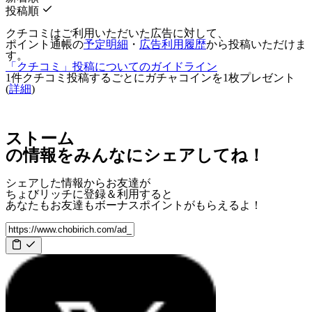
投稿順
クチコミはご利用いただいた広告に対して、
ポイント通帳の
予定明細
・
広告利用履歴
から投稿いただけま
す。
「クチコミ」投稿についてのガイドライン
1件クチコミ投稿するごとに
ガチャコインを1枚
プレゼント
(
詳細
)
ストーム
の情報をみんなにシェアしてね！
シェアした情報からお友達が
ちょびリッチに登録＆利用すると
あなたもお友達も
ボーナスポイント
がもらえるよ！