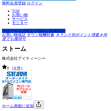
無料会員登録
ログイン
TOP
お買い物
サービス
モニター
サマーちょび宝くじ2026：対象広告
お買い物保証
ダウン報酬対象
＃ランク別ポイント増量
＃何
度でも獲得可
ストーム
株式会社アイティーシー
0
（
0 件
）
ホーム画面に追加