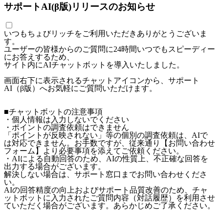
サポートAI(β版)リリースのお知らせ
いつもちょびリッチをご利用いただきありがとうございま
す。
ユーザーの皆様からのご質問に24時間いつでもスピーディー
にお答えするため、
サイト内にAIチャットボットを導入いたしました。
画面右下に表示されるチャットアイコンから、サポート
AI（β版）へお気軽にご質問いただけます。
■チャットボットの注意事項
・個人情報は入力しないでください
・ポイントの調査依頼はできません
「ポイントが反映されない」等の個別の調査依頼は、AIで
は対応できません。お手数ですが、従来通り【お問い合わせ
フォーム】より必要事項を添えてご依頼ください。
・AIによる自動回答のため、AIの性質上、不正確な回答を
出力する場合がございます。
解決しない場合は、サポート窓口までお問い合わせくださ
い。
AIの回答精度の向上およびサポート品質改善のため、チャ
ットボットに入力されたご質問内容（対話履歴）を利用させ
ていただく場合がございます。あらかじめご了承ください。