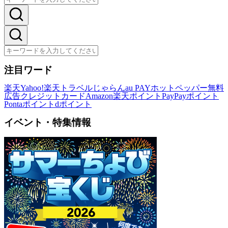
注目ワード
楽天
Yahoo!
楽天トラベル
じゃらん
au PAY
ホットペッパー
無料
広告
クレジットカード
Amazon
楽天ポイント
PayPayポイント
Pontaポイント
dポイント
イベント・特集情報