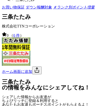
お買い物保証
ダウン報酬対象
＃ランク別ポイント増量
三条たたみ
株式会社TTNコーポレーション
0
（
0 件
）
ホーム画面に追加
三条たたみ
の情報をみんなにシェアしてね！
シェアした情報からお友達が
ちょびリッチに登録＆利用すると
あなたもお友達も
ボーナスポイント
がもらえるよ！