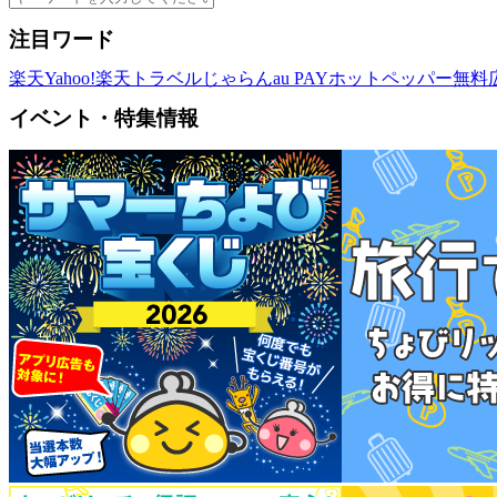
注目ワード
楽天
Yahoo!
楽天トラベル
じゃらん
au PAY
ホットペッパー
無料
イベント・特集情報