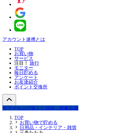
アカウント連携とは
TOP
お買い物
サービス
注目！
旅行
モニター
毎日貯める
アンケート
お友達紹介
ポイント交換所
サマーちょび宝くじ2026：対象広告
TOP
お買い物で貯める
日用品・インテリア・雑貨
三条たたみ