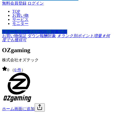
無料会員登録
ログイン
TOP
お買い物
サービス
モニター
サマーちょび宝くじ2026：対象広告
お買い物保証
ダウン報酬対象
＃ランク別ポイント増量
＃何
度でも獲得可
OZgaming
株式会社オズテック
0
（
0 件
）
ホーム画面に追加