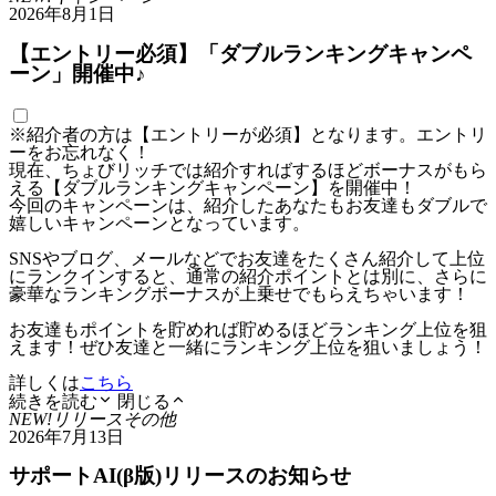
2026年8月1日
【エントリー必須】「ダブルランキングキャンペ
ーン」開催中♪
※紹介者の方は【エントリーが必須】となります。エントリ
ーをお忘れなく！
現在、ちょびリッチでは紹介すればするほどボーナスがもら
える【ダブルランキングキャンペーン】を開催中！
今回のキャンペーンは、紹介したあなたもお友達もダブルで
嬉しいキャンペーンとなっています。
SNSやブログ、メールなどでお友達をたくさん紹介して上位
にランクインすると、通常の紹介ポイントとは別に、さらに
豪華なランキングボーナスが上乗せでもらえちゃいます！
お友達もポイントを貯めれば貯めるほどランキング上位を狙
えます！ぜひ友達と一緒にランキング上位を狙いましょう！
詳しくは
こちら
続きを読む
閉じる
NEW!
リリース
その他
2026年7月13日
サポートAI(β版)リリースのお知らせ