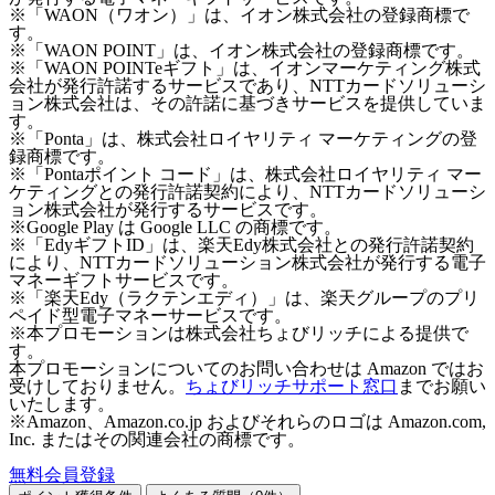
※「WAON（ワオン）」は、イオン株式会社の登録商標で
す。
※「WAON POINT」は、イオン株式会社の登録商標です。
※「WAON POINTeギフト」は、イオンマーケティング株式
会社が発行許諾するサービスであり、NTTカードソリューシ
ョン株式会社は、その許諾に基づきサービスを提供していま
す。
※「Ponta」は、株式会社ロイヤリティ マーケティングの登
録商標です。
※「Pontaポイント コード」は、株式会社ロイヤリティ マー
ケティングとの発行許諾契約により、NTTカードソリューシ
ョン株式会社が発行するサービスです。
※Google Play は Google LLC の商標です。
※「EdyギフトID」は、楽天Edy株式会社との発行許諾契約
により、NTTカードソリューション株式会社が発行する電子
マネーギフトサービスです。
※「楽天Edy（ラクテンエディ）」は、楽天グループのプリ
ペイド型電子マネーサービスです。
※本プロモーションは株式会社ちょびリッチによる提供で
す。
本プロモーションについてのお問い合わせは Amazon ではお
受けしておりません。
ちょびリッチサポート窓口
までお願い
いたします。
※Amazon、Amazon.co.jp およびそれらのロゴは Amazon.com,
Inc. またはその関連会社の商標です。
無料会員登録