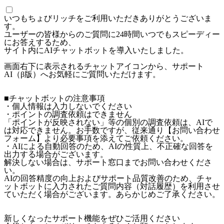
いつもちょびリッチをご利用いただきありがとうございま
す。
ユーザーの皆様からのご質問に24時間いつでもスピーディー
にお答えするため、
サイト内にAIチャットボットを導入いたしました。
画面右下に表示されるチャットアイコンから、サポート
AI（β版）へお気軽にご質問いただけます。
■チャットボットの注意事項
・個人情報は入力しないでください
・ポイントの調査依頼はできません
「ポイントが反映されない」等の個別の調査依頼は、AIで
は対応できません。お手数ですが、従来通り【お問い合わせ
フォーム】より必要事項を添えてご依頼ください。
・AIによる自動回答のため、AIの性質上、不正確な回答を
出力する場合がございます。
解決しない場合は、サポート窓口までお問い合わせくださ
い。
AIの回答精度の向上およびサポート品質改善のため、チャ
ットボットに入力されたご質問内容（対話履歴）を利用させ
ていただく場合がございます。あらかじめご了承ください。
新しくなったサポート機能をぜひご活用ください