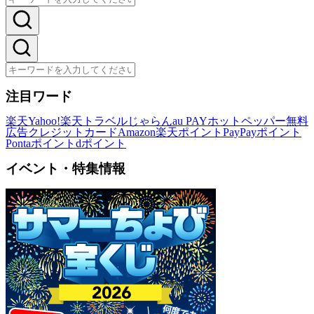
注目ワード
楽天
Yahoo!
楽天トラベル
じゃらん
au PAY
ホットペッパー
無料
広告
クレジットカード
Amazon
楽天ポイント
PayPayポイント
Pontaポイント
dポイント
イベント・特集情報