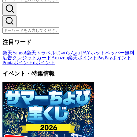
注目ワード
楽天
Yahoo!
楽天トラベル
じゃらん
au PAY
ホットペッパー
無料
広告
クレジットカード
Amazon
楽天ポイント
PayPayポイント
Pontaポイント
dポイント
イベント・特集情報