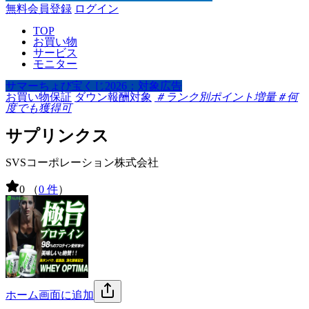
無料会員登録
ログイン
TOP
お買い物
サービス
モニター
サマーちょび宝くじ2026：対象広告
お買い物保証
ダウン報酬対象
＃ランク別ポイント増量
＃何
度でも獲得可
サプリンクス
SVSコーポレーション株式会社
0
（
0 件
）
ホーム画面に追加