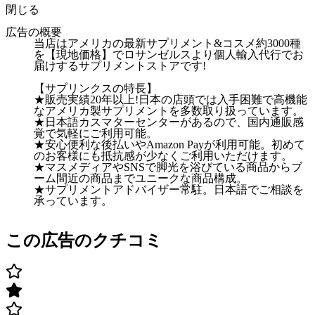
閉じる
広告の概要
当店はアメリカの最新サプリメント&コスメ約3000種
を【現地価格】でロサンゼルスより個人輸入代行でお
届けするサプリメントストアです!
【サプリンクスの特長】
★販売実績20年以上!日本の店頭では入手困難で高機能
なアメリカ製サプリメントを多数取り扱っています。
★日本語カスマターセンターがあるので、国内通販感
覚で気軽にご利用可能。
★安心便利な後払いやAmazon Payが利用可能。初めて
のお客様にも抵抗感が少なくご利用いただけます。
★マスメディアやSNSで脚光を浴びている商品からブ
ーム間近の商品までユニークな商品構成。
★サプリメントアドバイザー常駐。日本語でご相談を
承っています。
この広告のクチコミ