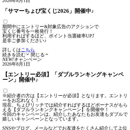
2026年8月1日
「サマーちょび宝くじ2026」開催中♪
期間中にエントリー&対象広告のアクションで
宝くじ番号を一枚発行！
利用すればするほど、ポイント当選確率UP⤴
是非ご参加ください♪
詳しくは
こちら
続きを読む
閉じる
NEW!
キャンペーン
2026年8月1日
【エントリー必須】「ダブルランキングキャンペ
ーン」開催中♪
※紹介者の方は【エントリーが必須】となります。エントリ
ーをお忘れなく！
現在、ちょびリッチでは紹介すればするほどボーナスがもら
える【ダブルランキングキャンペーン】を開催中！
今回のキャンペーンは、紹介したあなたもお友達もダブルで
嬉しいキャンペーンとなっています。
SNSやブログ、メールなどでお友達をたくさん紹介して上位