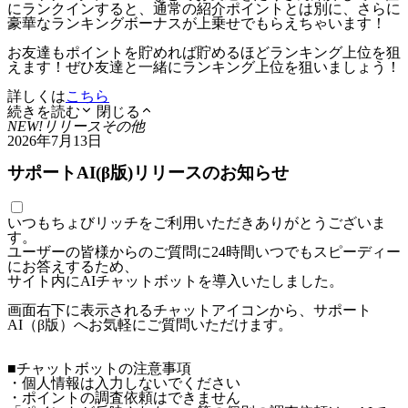
にランクインすると、通常の紹介ポイントとは別に、さらに
豪華なランキングボーナスが上乗せでもらえちゃいます！
お友達もポイントを貯めれば貯めるほどランキング上位を狙
えます！ぜひ友達と一緒にランキング上位を狙いましょう！
詳しくは
こちら
続きを読む
閉じる
NEW!
リリース
その他
2026年7月13日
サポートAI(β版)リリースのお知らせ
いつもちょびリッチをご利用いただきありがとうございま
す。
ユーザーの皆様からのご質問に24時間いつでもスピーディー
にお答えするため、
サイト内にAIチャットボットを導入いたしました。
画面右下に表示されるチャットアイコンから、サポート
AI（β版）へお気軽にご質問いただけます。
■チャットボットの注意事項
・個人情報は入力しないでください
・ポイントの調査依頼はできません