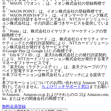
※「WAON（ワオン）」は、イオン株式会社の登録商標で
す。
※「WAON POINT」は、イオン株式会社の登録商標です。
※「WAON POINTeギフト」は、イオンマーケティング株式
会社が発行許諾するサービスであり、NTTカードソリューシ
ョン株式会社は、その許諾に基づきサービスを提供していま
す。
※「Ponta」は、株式会社ロイヤリティ マーケティングの登
録商標です。
※「Pontaポイント コード」は、株式会社ロイヤリティ マー
ケティングとの発行許諾契約により、NTTカードソリューシ
ョン株式会社が発行するサービスです。
※Google Play は Google LLC の商標です。
※「EdyギフトID」は、楽天Edy株式会社との発行許諾契約
により、NTTカードソリューション株式会社が発行する電子
マネーギフトサービスです。
※「楽天Edy（ラクテンエディ）」は、楽天グループのプリ
ペイド型電子マネーサービスです。
※本プロモーションは株式会社ちょびリッチによる提供で
す。
本プロモーションについてのお問い合わせは Amazon ではお
受けしておりません。
ちょびリッチサポート窓口
までお願い
いたします。
※Amazon、Amazon.co.jp およびそれらのロゴは Amazon.com,
Inc. またはその関連会社の商標です。
無料会員登録