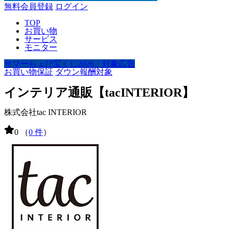
無料会員登録
ログイン
TOP
お買い物
サービス
モニター
サマーちょび宝くじ2026：対象広告
お買い物保証
ダウン報酬対象
インテリア通販【tacINTERIOR】
株式会社tac INTERIOR
0
（
0 件
）