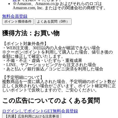
※Amazon、Amazon.co.jp およびそれらのロゴは
Amazon.com, Inc. またはその関連会社の商標です。
無料会員登録
ポイント獲得条件
よくある質問（
0
件）
獲得方法：お買い物
【ポイント対象外条件】
・WEB注文後、30日以内の入金が確認できない場合
※クーポン/ポイントを利用して購入した場合、値引き後の
金額に修正して確定いたします。
・不備・不正・虚偽・いたずら・重複成果
・LINE、ヤフーショッピングから注文された場合
・あと払い／銀行振込／コンビニ決済を利用した場合
【予定明細について】
複数商品を一度に購入された場合、予定明細のポイント数が
正しく反映されない場合がございます。ポイント確定時に正
しいポイントで反映しますので、ご安心ください。
この広告についてのよくある質問
ログインしてポイントGET
無料会員登録
【共通】広告利用における注意事項