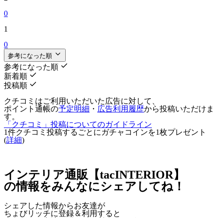
0
1
0
参考になった順
参考になった順
新着順
投稿順
クチコミはご利用いただいた広告に対して、
ポイント通帳の
予定明細
・
広告利用履歴
から投稿いただけま
す。
「クチコミ」投稿についてのガイドライン
1件クチコミ投稿するごとに
ガチャコインを1枚
プレゼント
(
詳細
)
インテリア通販【tacINTERIOR】
の情報をみんなにシェアしてね！
シェアした情報からお友達が
ちょびリッチに登録＆利用すると