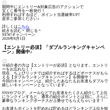
期間中にエントリー&対象広告のアクションで
宝くじ番号を一枚発行！
利用すればするほど、ポイント当選確率UP⤴
是非ご参加ください♪
詳しくは
こちら
続きを読む
閉じる
NEW!
キャンペーン
2026年8月1日
【エントリー必須】「ダブルランキングキャンペ
ーン」開催中♪
※紹介者の方は【エントリーが必須】となります。エントリ
ーをお忘れなく！
現在、ちょびリッチでは紹介すればするほどボーナスがもら
える【ダブルランキングキャンペーン】を開催中！
今回のキャンペーンは、紹介したあなたもお友達もダブルで
嬉しいキャンペーンとなっています。
SNSやブログ、メールなどでお友達をたくさん紹介して上位
にランクインすると、通常の紹介ポイントとは別に、さらに
豪華なランキングボーナスが上乗せでもらえちゃいます！
お友達もポイントを貯めれば貯めるほどランキング上位を狙