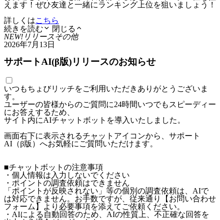
えます！ぜひ友達と一緒にランキング上位を狙いましょう！
詳しくは
こちら
続きを読む
閉じる
NEW!
リリース
その他
2026年7月13日
サポートAI(β版)リリースのお知らせ
いつもちょびリッチをご利用いただきありがとうございま
す。
ユーザーの皆様からのご質問に24時間いつでもスピーディー
にお答えするため、
サイト内にAIチャットボットを導入いたしました。
画面右下に表示されるチャットアイコンから、サポート
AI（β版）へお気軽にご質問いただけます。
■チャットボットの注意事項
・個人情報は入力しないでください
・ポイントの調査依頼はできません
「ポイントが反映されない」等の個別の調査依頼は、AIで
は対応できません。お手数ですが、従来通り【お問い合わせ
フォーム】より必要事項を添えてご依頼ください。
・AIによる自動回答のため、AIの性質上、不正確な回答を