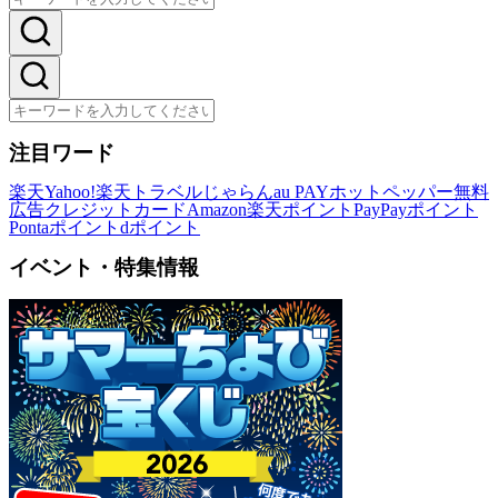
注目ワード
楽天
Yahoo!
楽天トラベル
じゃらん
au PAY
ホットペッパー
無料
広告
クレジットカード
Amazon
楽天ポイント
PayPayポイント
Pontaポイント
dポイント
イベント・特集情報