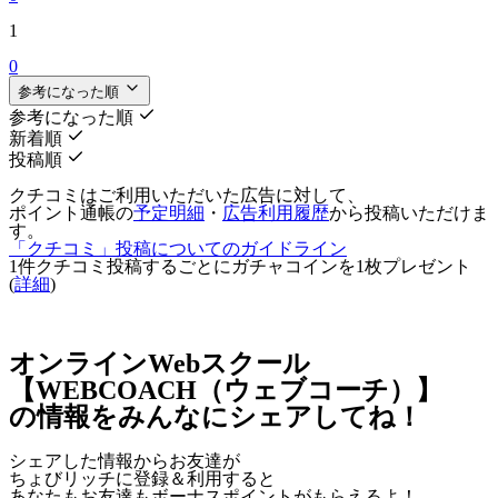
1
0
参考になった順
参考になった順
新着順
投稿順
クチコミはご利用いただいた広告に対して、
ポイント通帳の
予定明細
・
広告利用履歴
から投稿いただけま
す。
「クチコミ」投稿についてのガイドライン
1件クチコミ投稿するごとに
ガチャコインを1枚
プレゼント
(
詳細
)
オンラインWebスクール
【WEBCOACH（ウェブコーチ）】
の情報をみんなにシェアしてね！
シェアした情報からお友達が
ちょびリッチに登録＆利用すると
あなたもお友達も
ボーナスポイント
がもらえるよ！