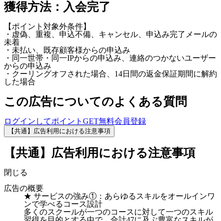
獲得方法：入会完了
【ポイント対象外条件】
・虚偽、重複、申込不備、キャンセル、申込み完了メールの
未着
・未払い、既存顧客様からの申込み
・同一世帯・同一IPからの申込み、連絡のつかないユーザー
からの申込み
・クーリングオフされた場合、14日間の返金保証期間に解約
した場合
この広告についてのよくある質問
ログインしてポイントGET
無料会員登録
【共通】広告利用における注意事項
【共通】広告利用における注意事項
閉じる
広告の概要
★ サービスの強み①：あらゆるスキルをオールインワ
ンで学べるコース設計
多くのスクールが一つのコースに対して一つのスキル
習得を目的とする中で、合計47に及ぶ豊富なスキルが