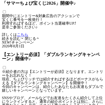
「サマーちょび宝くじ2026」開催中♪
期間中にエントリー&対象広告のアクションで
宝くじ番号を一枚発行！
利用すればするほど、ポイント当選確率UP⤴
是非ご参加ください♪
詳しくは
こちら
続きを読む
閉じる
NEW!
キャンペーン
2026年8月1日
【エントリー必須】「ダブルランキングキャンペ
ーン」開催中♪
※紹介者の方は【エントリーが必須】となります。エントリ
ーをお忘れなく！
現在、ちょびリッチでは紹介すればするほどボーナスがもら
える【ダブルランキングキャンペーン】を開催中！
今回のキャンペーンは、紹介したあなたもお友達もダブルで
嬉しいキャンペーンとなっています。
SNSやブログ、メールなどでお友達をたくさん紹介して上位
にランクインすると、通常の紹介ポイントとは別に、さらに