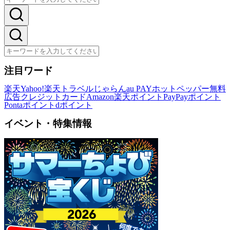
注目ワード
楽天
Yahoo!
楽天トラベル
じゃらん
au PAY
ホットペッパー
無料
広告
クレジットカード
Amazon
楽天ポイント
PayPayポイント
Pontaポイント
dポイント
イベント・特集情報