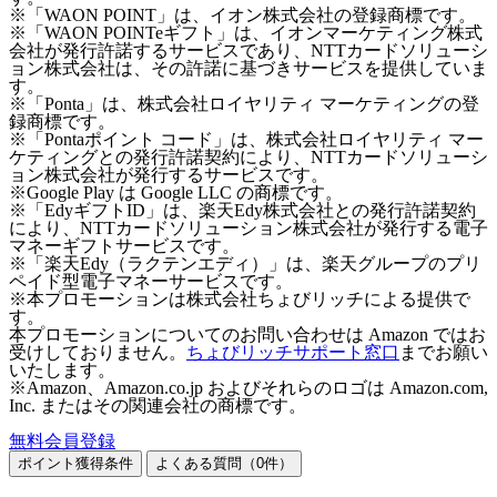
※「WAON POINT」は、イオン株式会社の登録商標です。
※「WAON POINTeギフト」は、イオンマーケティング株式
会社が発行許諾するサービスであり、NTTカードソリューシ
ョン株式会社は、その許諾に基づきサービスを提供していま
す。
※「Ponta」は、株式会社ロイヤリティ マーケティングの登
録商標です。
※「Pontaポイント コード」は、株式会社ロイヤリティ マー
ケティングとの発行許諾契約により、NTTカードソリューシ
ョン株式会社が発行するサービスです。
※Google Play は Google LLC の商標です。
※「EdyギフトID」は、楽天Edy株式会社との発行許諾契約
により、NTTカードソリューション株式会社が発行する電子
マネーギフトサービスです。
※「楽天Edy（ラクテンエディ）」は、楽天グループのプリ
ペイド型電子マネーサービスです。
※本プロモーションは株式会社ちょびリッチによる提供で
す。
本プロモーションについてのお問い合わせは Amazon ではお
受けしておりません。
ちょびリッチサポート窓口
までお願い
いたします。
※Amazon、Amazon.co.jp およびそれらのロゴは Amazon.com,
Inc. またはその関連会社の商標です。
無料会員登録
ポイント獲得条件
よくある質問（
0
件）