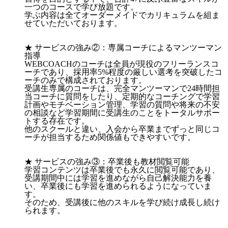
一つのコースで学び放題です。
学ぶ内容は全てオーダーメイドでカリキュラムを組ま
せていただいております。
★ サービスの強み②：専属コーチによるマンツーマン
指導
WEBCOACHのコーチは全員が現役のフリーランスコ
ーチであり、採用率5%程度の厳しい選考を突破したコ
ーチのみで構成されております。
受講生専属のコーチは、完全マンツーマンで24時間担
当コーチに質問をしたり、定期的なコーチングで学習
計画やモチベーション管理、学習の質問や将来の不安
の相談など学習期間に受講生のことをトータルサポー
トする存在です。
他のスクールと違い、入会から卒業までずっと同じコ
ーチが担当するため関係値もできやすいです。
★ サービスの強み③：卒業後も教材閲覧可能
学習コンテンツは卒業後でも永久に閲覧可能であり、
受講期間中には学習を進めながら自己解決能力を養
い、卒業後にも学習を進められるようになっていま
す。
そのため、受講後に他のスキルを学び続け成長し続け
られます。