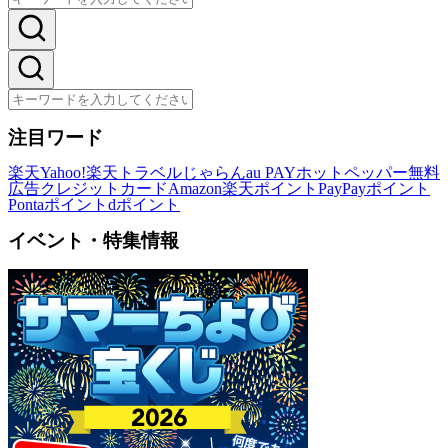
注目ワード
楽天
Yahoo!
楽天トラベル
じゃらん
au PAY
ホットペッパー
無料
広告
クレジットカード
Amazon
楽天ポイント
PayPayポイント
Pontaポイント
dポイント
イベント・特集情報