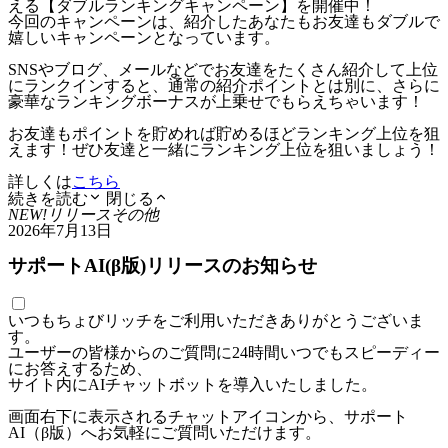
える【ダブルランキングキャンペーン】を開催中！
今回のキャンペーンは、紹介したあなたもお友達もダブルで
嬉しいキャンペーンとなっています。
SNSやブログ、メールなどでお友達をたくさん紹介して上位
にランクインすると、通常の紹介ポイントとは別に、さらに
豪華なランキングボーナスが上乗せでもらえちゃいます！
お友達もポイントを貯めれば貯めるほどランキング上位を狙
えます！ぜひ友達と一緒にランキング上位を狙いましょう！
詳しくは
こちら
続きを読む
閉じる
NEW!
リリース
その他
2026年7月13日
サポートAI(β版)リリースのお知らせ
いつもちょびリッチをご利用いただきありがとうございま
す。
ユーザーの皆様からのご質問に24時間いつでもスピーディー
にお答えするため、
サイト内にAIチャットボットを導入いたしました。
画面右下に表示されるチャットアイコンから、サポート
AI（β版）へお気軽にご質問いただけます。