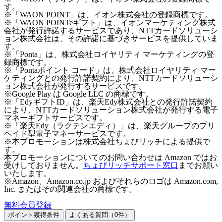
す。
※「WAON POINT」は、イオン株式会社の登録商標です。
※「WAON POINTeギフト」は、イオンマーケティング株式
会社が発行許諾するサービスであり、NTTカードソリューシ
ョン株式会社は、その許諾に基づきサービスを提供していま
す。
※「Ponta」は、株式会社ロイヤリティ マーケティングの登
録商標です。
※「Pontaポイント コード」は、株式会社ロイヤリティ マー
ケティングとの発行許諾契約により、NTTカードソリューシ
ョン株式会社が発行するサービスです。
※Google Play は Google LLC の商標です。
※「EdyギフトID」は、楽天Edy株式会社との発行許諾契約
により、NTTカードソリューション株式会社が発行する電子
マネーギフトサービスです。
※「楽天Edy（ラクテンエディ）」は、楽天グループのプリ
ペイド型電子マネーサービスです。
※本プロモーションは株式会社ちょびリッチによる提供で
す。
本プロモーションについてのお問い合わせは Amazon ではお
受けしておりません。
ちょびリッチサポート窓口
までお願い
いたします。
※Amazon、Amazon.co.jp およびそれらのロゴは Amazon.com,
Inc. またはその関連会社の商標です。
無料会員登録
ポイント獲得条件
よくある質問（
0
件）