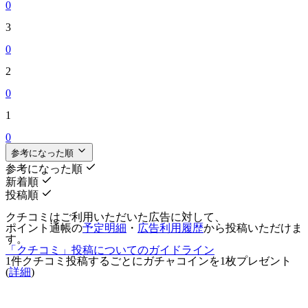
0
3
0
2
0
1
0
参考になった順
参考になった順
新着順
投稿順
クチコミはご利用いただいた広告に対して、
ポイント通帳の
予定明細
・
広告利用履歴
から投稿いただけま
す。
「クチコミ」投稿についてのガイドライン
1件クチコミ投稿するごとに
ガチャコインを1枚
プレゼント
(
詳細
)