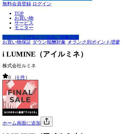
無料会員登録
ログイン
TOP
お買い物
サービス
モニター
サマーちょび宝くじ2026：対象広告
お買い物保証
ダウン報酬対象
＃ランク別ポイント増量
i LUMINE（アイルミネ）
株式会社ルミネ
0
（
0 件
）
ホーム画面に追加