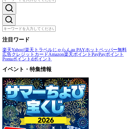
注目ワード
楽天
Yahoo!
楽天トラベル
じゃらん
au PAY
ホットペッパー
無料
広告
クレジットカード
Amazon
楽天ポイント
PayPayポイント
Pontaポイント
dポイント
イベント・特集情報