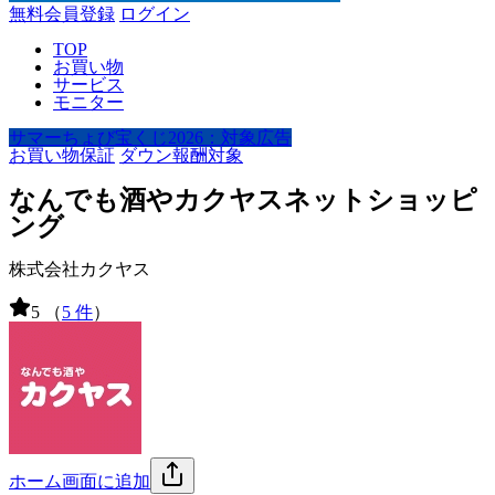
無料会員登録
ログイン
TOP
お買い物
サービス
モニター
サマーちょび宝くじ2026：対象広告
お買い物保証
ダウン報酬対象
なんでも酒やカクヤスネットショッピ
ング
株式会社カクヤス
5
（
5 件
）
ホーム画面に追加