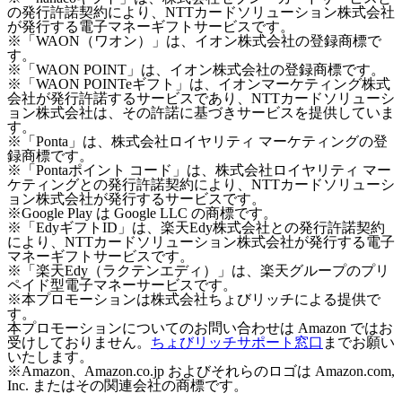
の発行許諾契約により、NTTカードソリューション株式会社
が発行する電子マネーギフトサービスです。
※「WAON（ワオン）」は、イオン株式会社の登録商標で
す。
※「WAON POINT」は、イオン株式会社の登録商標です。
※「WAON POINTeギフト」は、イオンマーケティング株式
会社が発行許諾するサービスであり、NTTカードソリューシ
ョン株式会社は、その許諾に基づきサービスを提供していま
す。
※「Ponta」は、株式会社ロイヤリティ マーケティングの登
録商標です。
※「Pontaポイント コード」は、株式会社ロイヤリティ マー
ケティングとの発行許諾契約により、NTTカードソリューシ
ョン株式会社が発行するサービスです。
※Google Play は Google LLC の商標です。
※「EdyギフトID」は、楽天Edy株式会社との発行許諾契約
により、NTTカードソリューション株式会社が発行する電子
マネーギフトサービスです。
※「楽天Edy（ラクテンエディ）」は、楽天グループのプリ
ペイド型電子マネーサービスです。
※本プロモーションは株式会社ちょびリッチによる提供で
す。
本プロモーションについてのお問い合わせは Amazon ではお
受けしておりません。
ちょびリッチサポート窓口
までお願い
いたします。
※Amazon、Amazon.co.jp およびそれらのロゴは Amazon.com,
Inc. またはその関連会社の商標です。